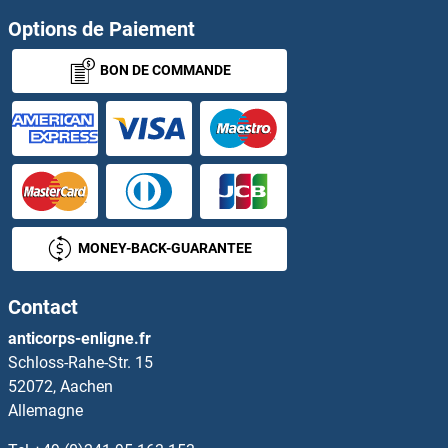
ECT2L Anticorps
Options de Paiement
BON DE COMMANDE
Ectodysplasin A Anticorps
Ectodysplasin A2 Receptor Anticorps
Ectonucleotide Pyrophosphatase / phosphodiesterase 2 Anticorps
EDAR Anticorps
MONEY-BACK-GUARANTEE
EDARADD Anticorps
Contact
EDC3 Anticorps
anticorps-enligne.fr
Schloss-Rahe-Str. 15
EDC4 Anticorps
52072, Aachen
Allemagne
EDDM3B Anticorps