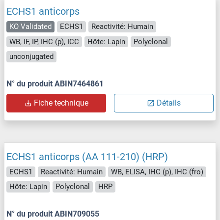
ECHS1 anticorps
KO Validated
ECHS1
Reactivité: Humain
WB, IF, IP, IHC (p), ICC
Hôte: Lapin
Polyclonal
unconjugated
N° du produit ABIN7464861
Fiche technique
Détails
ECHS1 anticorps (AA 111-210) (HRP)
ECHS1
Reactivité: Humain
WB, ELISA, IHC (p), IHC (fro)
Hôte: Lapin
Polyclonal
HRP
N° du produit ABIN709055