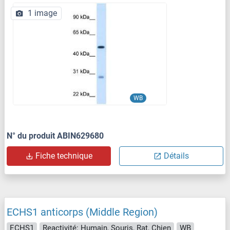
1 image
WB
N° du produit ABIN629680
Fiche technique
Détails
ECHS1 anticorps (Middle Region)
ECHS1
Reactivité: Humain, Souris, Rat, Chien
WB