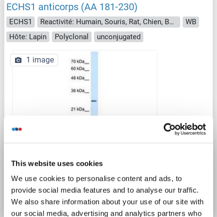
ECHS1 anticorps (AA 181-230)
ECHS1
Reactivité: Humain, Souris, Rat, Chien, Boeuf (Vache), Poisson zèbre (Danio rerio), Cheval, Singe, Roussette (Chauve-souris)
WB
Hôte: Lapin
Polyclonal
unconjugated
1 image
This website uses cookies
N° du produit ABIN320975
We use cookies to personalise content and ads, to
provide social media features and to analyse our traffic.
Fiche technique
Détails
We also share information about your use of our site with
our social media, advertising and analytics partners who