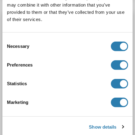
may combine it with other information that you’ve
provided to them or that they’ve collected from your use
ECHS1 anticorps (C-Term)
of their services.
ECHS1
Reactivité: Humain, Chien, Lapin, Poisson zèbre (Danio rerio), Singe
WB
Hôte: Lapin
Polyclonal
unconjugated
Consent
Necessary
Selection
1 image
Preferences
Statistics
Marketing
N° du produit ABIN320976
Show details