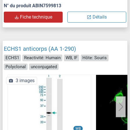
N° du produit ABIN7599813
Fiche technique
Détails
ECHS1 anticorps (AA 1-290)
ECHS1
Reactivité: Humain
WB, IF
Hôte: Souris
Polyclonal
unconjugated
3 images
WB