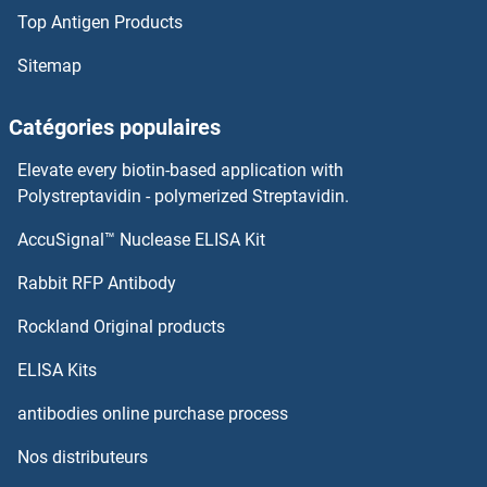
Top Antigen Products
EBF3 Anticorps
Sitemap
EBF2 Anticorps
Catégories populaires
EBF1 Anticorps
Elevate every biotin-based application with
EARS2 Anticorps
Polystreptavidin - polymerized Streptavidin.
AccuSignal™ Nuclease ELISA Kit
Early Growth Response 2 Anticorps
Rabbit RFP Antibody
ECM2 Anticorps
Rockland Original products
ECM29 Anticorps
ELISA Kits
ECSIT Anticorps
antibodies online purchase process
Nos distributeurs
ECT2 Anticorps