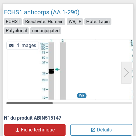
ECHS1 anticorps (AA 1-290)
ECHS1
Reactivité: Humain
WB, IF
Hôte: Lapin
Polyclonal
unconjugated
4 images
WB
N° du produit ABIN515147
Fiche technique
Détails