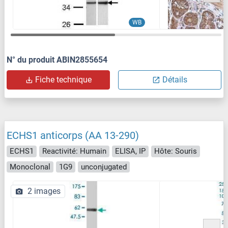
WB
N° du produit ABIN2855654
Fiche technique
Détails
ECHS1 anticorps (AA 13-290)
ECHS1
Reactivité: Humain
ELISA, IP
Hôte: Souris
Monoclonal
1G9
unconjugated
2 images