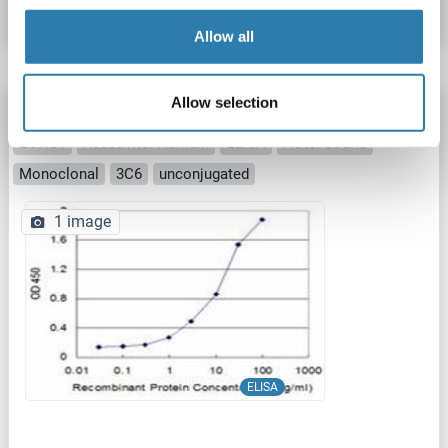
Fiche technique
Détails
Allow all
Allow selection
ECHS1 anticorps (AA 13-290)
ECHS1
Reactivité: Humain
ELISA
Hôte: Souris
Monoclonal
3C6
unconjugated
1 image
ELISA