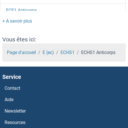
ECE1 Anticorps
ECD/SGT1 Anticorps
ECAT1 Anticorps
Vous êtes ici:
EBPL Anticorps
Page d'accueil
E (ec)
ECHS1
ECHS1 Anticorps
EBP Anticorps
Service
EBNA1BP2 Anticorps
Contact
EBLN2 Anticorps
Aide
EBI3 Anticorps
Newsletter
Resources
EBF4 Anticorps