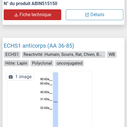
N° du produit ABIN515150
Fiche technique
Détails
ECHS1 anticorps (AA 36-85)
ECHS1
Reactivité: Humain, Souris, Rat, Chien, Boeuf (Vache), Lapin, Cobaye, Mouton, Porc
WB
Hôte: Lapin
Polyclonal
unconjugated
1 image