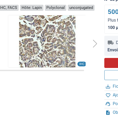
IHC, FACS
Hôte: Lapin
Polyclonal
unconjugated
500
Plus 
100 
D
Envoi
IHC
Fi
Aj
Po
Ob