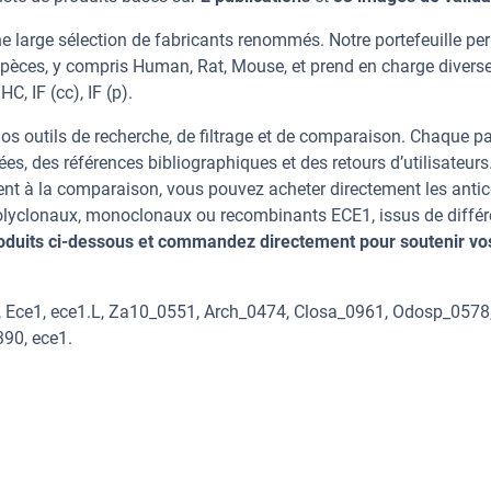
e large sélection de fabricants renommés. Notre portefeuille pe
spèces, y compris Human, Rat, Mouse, et prend en charge divers
C, IF (cc), IF (p).
os outils de recherche, de filtrage et de comparaison. Chaque p
ées, des références bibliographiques et des retours d’utilisateurs
nt à la comparaison, vous pouvez acheter directement les anti
 polyclonaux, monoclonaux ou recombinants ECE1, issus de différ
oduits ci-dessous et commandez directement pour soutenir vo
, Ece1, ece1.L, Za10_0551, Arch_0474, Closa_0961, Odosp_0578
90, ece1.