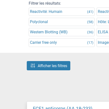
Filtrer les résultats:
Reactivité: Humain
Reacti
(41)
Polyclonal
Hôte: 
(58)
Western Blotting (WB)
ELISA
(36)
Carrier free only
Images
(17)
Afficher les filtres
ECE1 anticorps (AA 18-233)