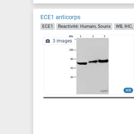
ECE1 anticorps
ECE1
Reactivité: Humain, Souris
WB, IHC,
3 images
WB