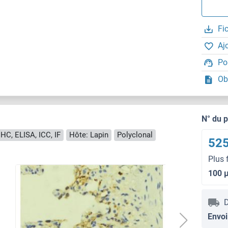
Fi
Aj
Po
Ob
N° du 
IHC, ELISA, ICC, IF
Hôte: Lapin
Polyclonal
525
Plus 
100 
D
Envoi