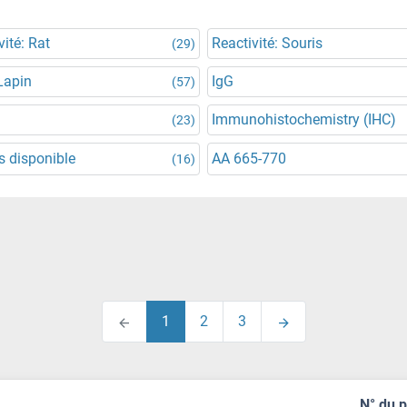
vité: Rat
Reactivité: Souris
(29)
Lapin
IgG
(57)
Immunohistochemistry (IHC)
(23)
 disponible
AA 665-770
(16)
1
2
3
N° du 