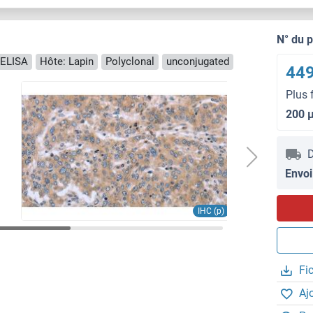
N° du 
 ELISA
Hôte: Lapin
Polyclonal
unconjugated
449
Plus 
200 
D
Envoi
IHC (p)
Fi
Aj