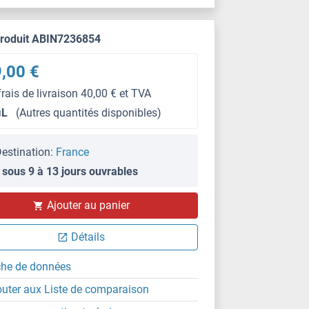
produit ABIN7236854
,00 €
frais de livraison 40,00 € et TVA
μL
(Autres quantités disponibles)
estination:
France
 sous 9 à 13 jours ouvrables
IHC (p)
Ajouter au panier
Détails
che de données
outer aux Liste de comparaison