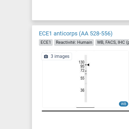
ECE1 anticorps (AA 528-556)
ECE1
Reactivité: Humain
WB, FACS, IHC (
3 images
WB