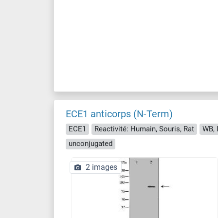
ECE1 anticorps (N-Term)
ECE1
Reactivité: Humain, Souris, Rat
WB, 
unconjugated
2 images