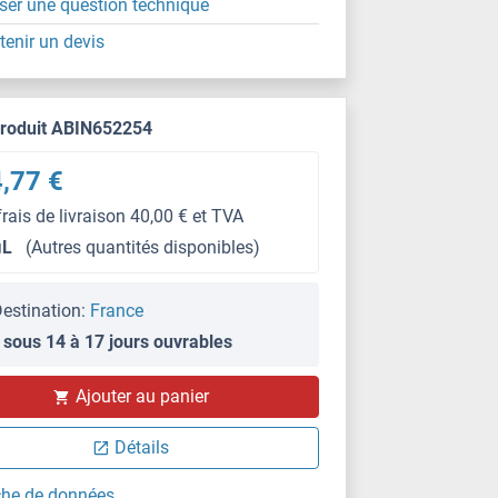
ser une question technique
tenir un devis
produit ABIN652254
,77 €
frais de livraison 40,00 € et TVA
μL
(Autres quantités disponibles)
estination:
France
 sous 14 à 17 jours ouvrables
IHC (p)
Ajouter au panier
Détails
che de données