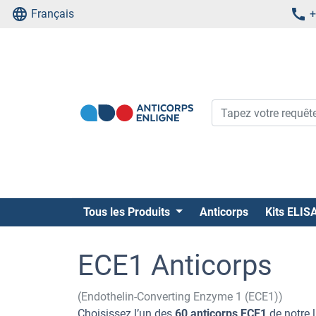
Français
+
Tous les Produits
Anticorps
Kits ELIS
ECE1 Anticorps
(Endothelin-Converting Enzyme 1 (ECE1))
Choisissez l’un des
60 anticorps ECE1
de notre 