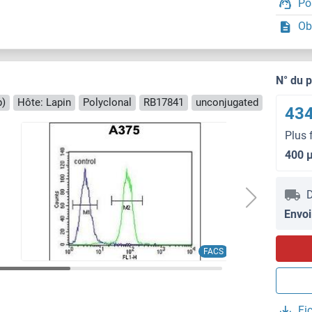
Po
Ob
N° du 
p)
Hôte: Lapin
Polyclonal
RB17841
unconjugated
434
Plus 
400 
D
Envoi
FACS
Fi