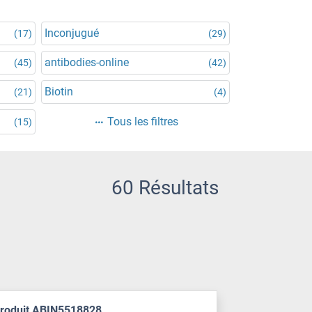
Inconjugué
(17)
(29)
antibodies-online
(45)
(42)
Biotin
(21)
(4)
Tous les filtres
(15)
60 Résultats
produit ABIN5518828