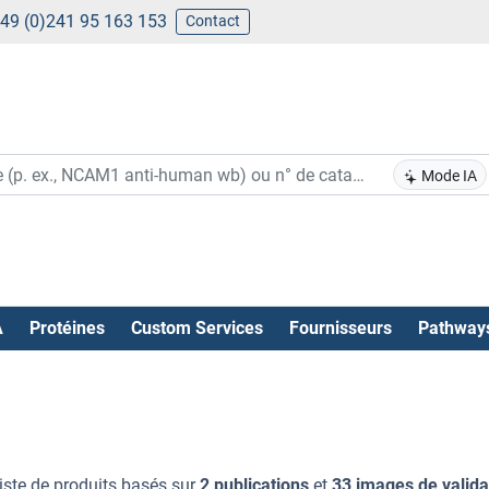
49 (0)241 95 163 153
Contact
Mode IA
A
Protéines
Custom Services
Fournisseurs
Pathway
liste de produits basés sur
2 publications
et
33 images de valida