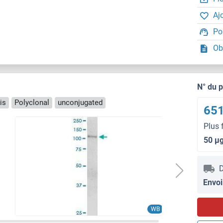
Aj
Po
Ob
N° du 
is
Polyclonal
unconjugated
651
Plus 
50 μ
D
Envoi
WB