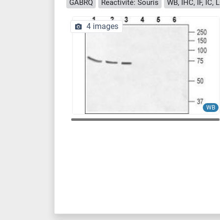
GABRQ
Reactivité: Souris
WB, IHC, IF, IC, 
4 images
WB