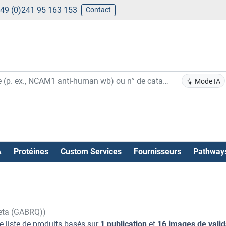
49 (0)241 95 163 153
Contact
Mode IA
A
Protéines
Custom Services
Fournisseurs
Pathway
eta (GABRQ))
e liste de produits basés sur
1 publication
et
16 images de valid