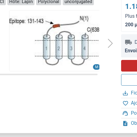
LCI
Hôte: Lapin
Polyclonal
unconjugated
1.1
Plus 
200 
D
Envoi
M
Fi
Aj
Po
Ob