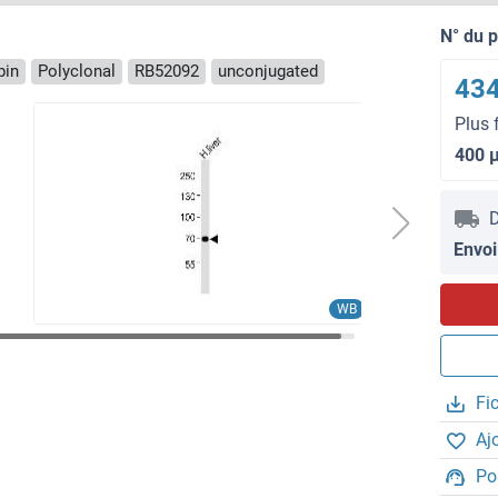
N° du 
pin
Polyclonal
RB52092
unconjugated
434
Plus 
400 
D
Envoi
WB
Fi
Aj
Po