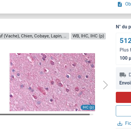
Ob
N° du 
Reactivité: Humain, Souris, Rat, Boeuf (Vache), Chien, Cobaye, Lapin, Singe
WB, IHC, IHC (p)
512
Plus 
100 
D
Envoi
IHC (p)
Fi