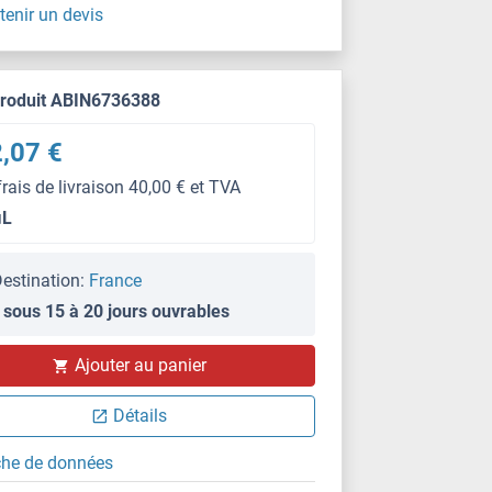
tenir un devis
produit ABIN6736388
,07 €
frais de livraison 40,00 € et TVA
μL
estination:
France
 sous 15 à 20 jours ouvrables
Ajouter au panier
Détails
che de données