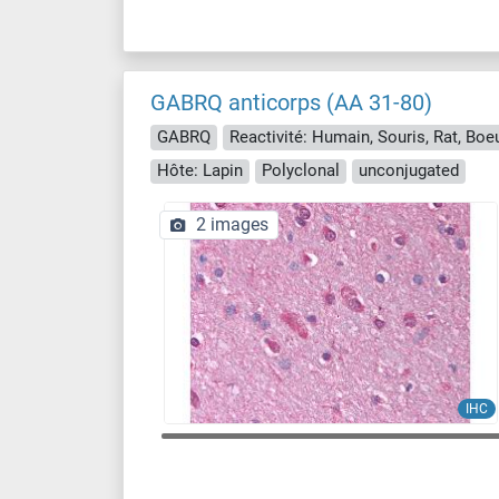
GABRQ anticorps (AA 31-80)
GABRQ
Hôte: Lapin
Polyclonal
unconjugated
2 images
IHC