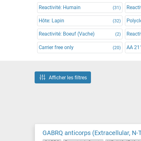
Reactivité: Humain
Reacti
(31)
Hôte: Lapin
Polycl
(32)
Reactivité: Boeuf (Vache)
Reacti
(2)
Carrier free only
AA 21
(20)
Afficher les filtres
GABRQ anticorps (Extracellular, N-