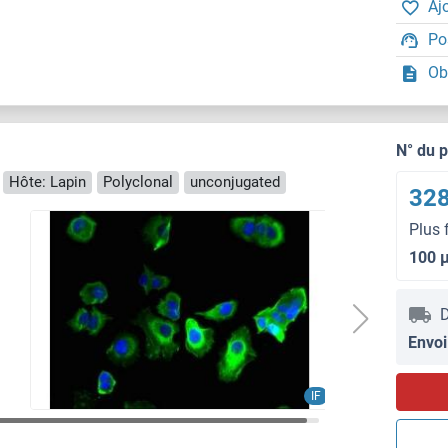
Aj
Po
Ob
N° du 
Hôte: Lapin
Polyclonal
unconjugated
328
Plus 
100 
D
Envoi
IF