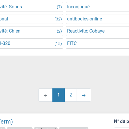
vité: Souris
Inconjugué
(7)
onal
antibodies-online
(32)
vité: Chien
Reactivité: Cobaye
(2)
1-320
FITC
(15)
1
2
Term)
N° du 