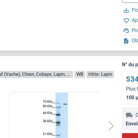
Fi
Aj
Po
Ob
N° du 
Reactivité: Humain, Souris, Rat, Boeuf (Vache), Chien, Cobaye, Lapin, Cheval, Porc
WB
Hôte: Lapin
534
Plus 
100 
D
Envoi