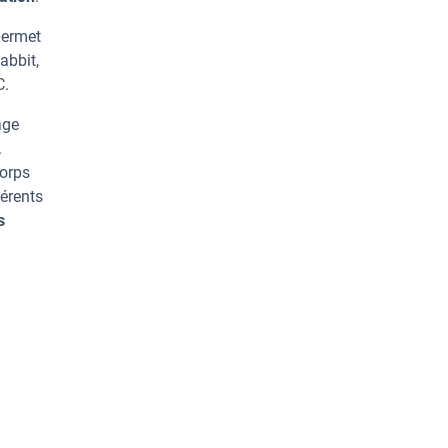
permet
abbit,
C.
age
.
corps
érents
s