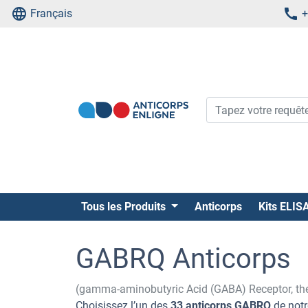
Français
+
Tous les Produits
Anticorps
Kits ELIS
GABRQ Anticorps
(gamma-aminobutyric Acid (GABA) Receptor, th
Choisissez l’un des
33 anticorps GABRQ
de notr