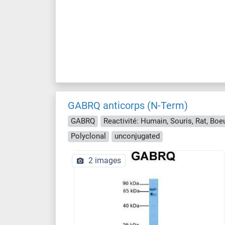
GABRQ anticorps (N-Term)
GABRQ
Polyclonal
unconjugated
2 images