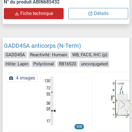
N° du produit ABIN685432
Fiche technique
Détails
GADD45A anticorps (N-Term)
GADD45A
Reactivité: Humain
WB, FACS, IHC (p)
Hôte: Lapin
Polyclonal
RB16520
unconjugated
4 images
WB