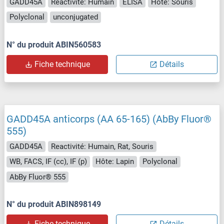
GADD45A
Reactivité: Humain
ELISA
Hôte: Souris
Polyclonal
unconjugated
N° du produit ABIN560583
Fiche technique
Détails
GADD45A anticorps (AA 65-165) (AbBy Fluor®
555)
GADD45A
Reactivité: Humain, Rat, Souris
WB, FACS, IF (cc), IF (p)
Hôte: Lapin
Polyclonal
AbBy Fluor® 555
N° du produit ABIN898149
Fiche technique
Détails