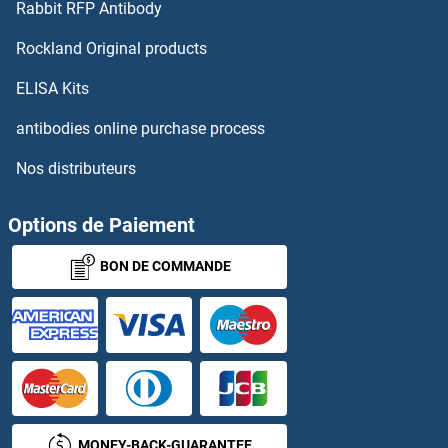
Rabbit RFP Antibody
GADD45GIP1 Anticorps
Rockland Original products
GAGE2B Anticorps
ELISA Kits
antibodies online purchase process
GAK Anticorps
Nos distributeurs
GAL Anticorps
Options de Paiement
GAL3ST1 Anticorps
BON DE COMMANDE
GAL3ST3 Anticorps
GAL3ST4 Anticorps
GAL4 Anticorps
Galactosylceramidase Anticorps
MONEY-BACK-GUARANTEE