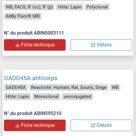
WB, FACS, IF (cc), IF (p)
Hôte: Lapin
Polyclonal
AbBy Fluor® 680
N° du produit ABIN5003111
Fiche technique
Détails
GADD45A anticorps
GADD45A
Reactivité: Humain, Rat, Souris, Singe
WB
Hôte: Lapin
Monoclonal
unconjugated
N° du produit ABIN595210
Fiche technique
Détails