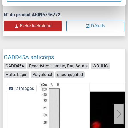
N° du produit ABIN6746772
Fiche technique
Détails
GADD45A anticorps
GADD45A
Reactivité: Humain, Rat, Souris
WB, IHC
Hôte: Lapin
Polyclonal
unconjugated
2 images