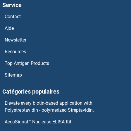
Service
GABRB3 Anticorps
Contact
GABRB2 Anticorps
Aide
Newsletter
GABRB1 Anticorps
Resources
GABRA6 Anticorps
Top Antigen Products
GABRA5 Anticorps
Sitemap
GABRA4 Anticorps
Catégories populaires
GABRA3 Anticorps
Elevate every biotin-based application with
Polystreptavidin - polymerized Streptavidin.
GABRA2 Anticorps
AccuSignal™ Nuclease ELISA Kit
GADD45G Anticorps