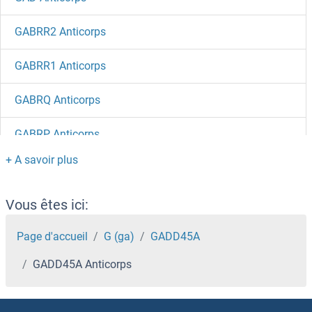
GABRR2 Anticorps
GABRR1 Anticorps
GABRQ Anticorps
GABRP Anticorps
GABRG3 Anticorps
GABRG2 Anticorps
Vous êtes ici:
GABRg1 Anticorps
Page d'accueil
G (ga)
GADD45A
GADD45A Anticorps
GABRE Anticorps
GABRD Anticorps