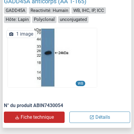
GADD45A anticorps (AA 1-165)
GADD45A
Reactivité: Humain
WB, IHC, IP, ICC
Hôte: Lapin
Polyclonal
unconjugated
1 image
WB
N° du produit ABIN7430054
Fiche technique
Détails