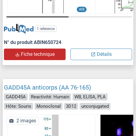
WB
1 reference
N° du produit ABIN650724
Fiche technique
Détails
GADD45A anticorps (AA 76-165)
GADD45A
Reactivité: Humain
WB, ELISA, PLA
Hôte: Souris
Monoclonal
3D12
unconjugated
2 images