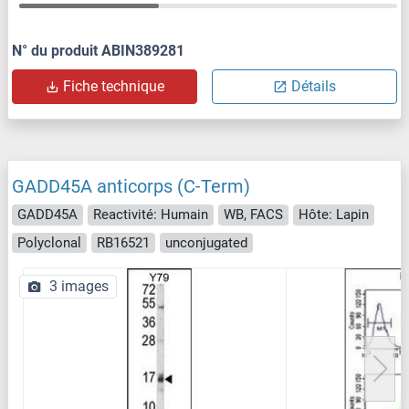
N° du produit ABIN389281
Fiche technique
Détails
GADD45A anticorps (C-Term)
GADD45A
Reactivité: Humain
WB, FACS
Hôte: Lapin
Polyclonal
RB16521
unconjugated
3 images