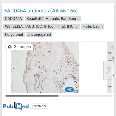
GADD45A anticorps (AA 65-165)
GADD45A
Reactivité: Humain, Rat, Souris
WB, ELISA, FACS, ICC, IF (cc), IF (p), IHC (p), IHC (fro)
Hôte: Lapin
Polyclonal
unconjugated
3 images
IHC
1 reference