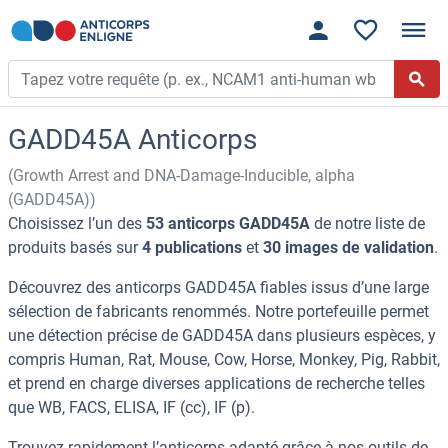
GADD45A Anticorps
(Growth Arrest and DNA-Damage-Inducible, alpha
(GADD45A))
Choisissez l’un des
53 anticorps GADD45A
de notre liste de
produits basés sur
4 publications
et
30 images de validation
.
Découvrez des anticorps GADD45A fiables issus d’une large
sélection de fabricants renommés. Notre portefeuille permet
une détection précise de GADD45A dans plusieurs espèces, y
compris Human, Rat, Mouse, Cow, Horse, Monkey, Pig, Rabbit,
et prend en charge diverses applications de recherche telles
que WB, FACS, ELISA, IF (cc), IF (p).
Trouvez rapidement l’anticorps adapté grâce à nos outils de