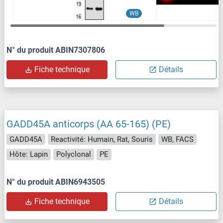
WB
N° du produit ABIN7307806
Fiche technique
Détails
GADD45A anticorps (AA 65-165) (PE)
GADD45A
Reactivité: Humain, Rat, Souris
WB, FACS
Hôte: Lapin
Polyclonal
PE
N° du produit ABIN6943505
Fiche technique
Détails