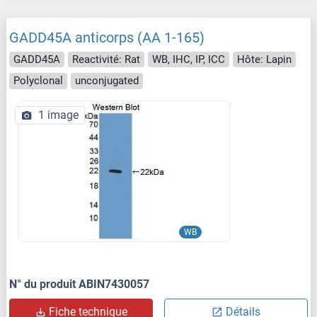
GADD45A anticorps (AA 1-165)
GADD45A
Reactivité: Rat
WB, IHC, IP, ICC
Hôte: Lapin
Polyclonal
unconjugated
1 image
WB
N° du produit ABIN7430057
Fiche technique
Détails