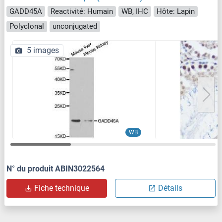
GADD45A
Reactivité: Humain
WB, IHC
Hôte: Lapin
Polyclonal
unconjugated
5 images
WB
N° du produit ABIN3022564
Fiche technique
Détails