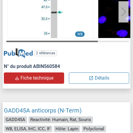
WB
2 références
N° du produit ABIN560584
Fiche technique
Détails
GADD45A anticorps (N-Term)
GADD45A
Reactivité: Humain, Rat, Souris
WB, ELISA, IHC, ICC, IF
Hôte: Lapin
Polyclonal