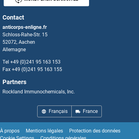
Galanin Anticorps
Contact
Galanin Receptor 1 Anticorps
anticorps-enligne.fr
Schloss-Rahe-Str. 15
GALE Anticorps
52072, Aachen
Allemagne
Galectin 10 Anticorps
Tel
+49 (0)241 95 163 153
Galectin 3 Anticorps
Fax
+49 (0)241 95 163 155
Partners
GALK1 Anticorps
Rockland Immunochemicals, Inc.
GALK2 Anticorps
Français
France
GALM Anticorps
GALNS Anticorps
À propos
Mentions légales
Protection des données
Cookie Settings
Conditions générales