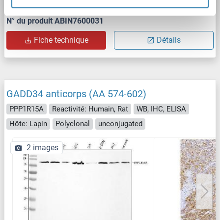
N° du produit ABIN7600031
Fiche technique
Détails
GADD34 anticorps (AA 574-602)
PPP1R15A
Reactivité: Humain, Rat
WB, IHC, ELISA
Hôte: Lapin
Polyclonal
unconjugated
2 images