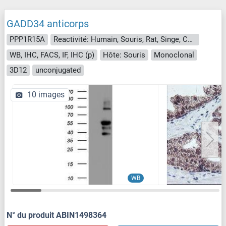
GADD34 anticorps
PPP1R15A
Reactivité: Humain, Souris, Rat, Singe, Chien
WB, IHC, FACS, IF, IHC (p)
Hôte: Souris
Monoclonal
3D12
unconjugated
10 images
WB
N° du produit ABIN1498364