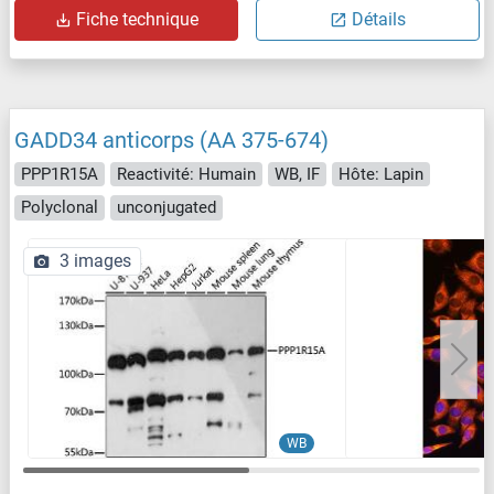
Fiche technique
Détails
GADD34 anticorps (AA 375-674)
PPP1R15A
Reactivité: Humain
WB, IF
Hôte: Lapin
Polyclonal
unconjugated
3 images
WB