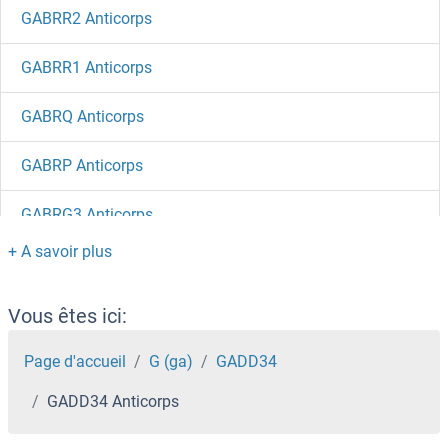
GABRR2 Anticorps
GABRR1 Anticorps
GABRQ Anticorps
GABRP Anticorps
GABRG3 Anticorps
GABRG2 Anticorps
GABRg1 Anticorps
Vous êtes ici:
GABRE Anticorps
Page d'accueil
G (ga)
GADD34
GADD34 Anticorps
GABRD Anticorps