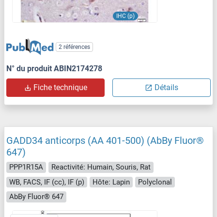
IHC (p)
2 références
N° du produit ABIN2174278
Fiche technique
Détails
GADD34 anticorps (AA 401-500) (AbBy Fluor®
647)
PPP1R15A
Reactivité: Humain, Souris, Rat
WB, FACS, IF (cc), IF (p)
Hôte: Lapin
Polyclonal
AbBy Fluor® 647