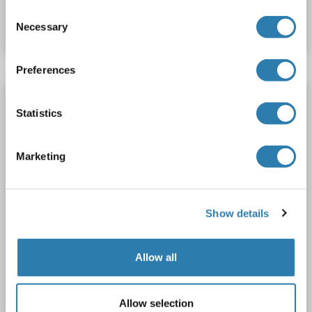
Consent
Fiche technique
Détails
Necessary
Selection
Preferences
GADD34 anticorps (AA 14-572)
Statistics
PPP1R15A
Reactivité: Souris
WB, ELISA, FACS
Hôte: Lapin
Polyclonal
unconjugated
Marketing
2 images
Show details
Allow all
WB
Allow selection