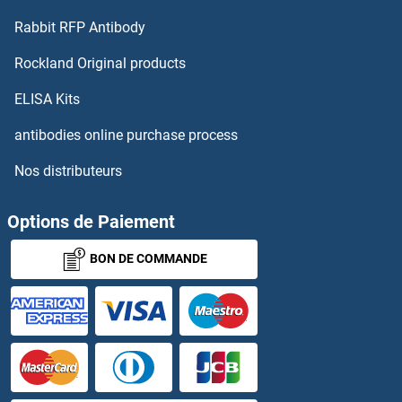
GADD45A Anticorps
Rabbit RFP Antibody
GADD45G Anticorps
Rockland Original products
GADD45GIP1 Anticorps
ELISA Kits
antibodies online purchase process
GAGE2B Anticorps
Nos distributeurs
GAK Anticorps
Options de Paiement
GAL Anticorps
BON DE COMMANDE
GAL3ST1 Anticorps
GAL3ST3 Anticorps
GAL3ST4 Anticorps
GAL4 Anticorps