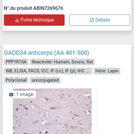
N° du produit ABIN7269676
Fiche technique
Détails
GADD34 anticorps (AA 401-500)
PPP1R15A
Reactivité: Humain, Souris, Rat
WB, ELISA, FACS, ICC, IF (cc), IF (p), IHC (p), IHC (fro)
Hôte: Lapin
Polyclonal
unconjugated
1 image