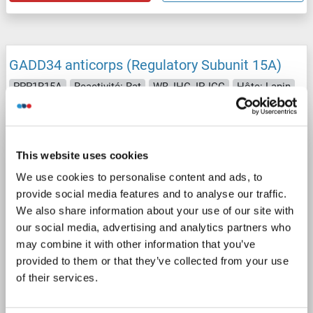
GADD34 anticorps (Regulatory Subunit 15A)
PPP1R15A
Reactivité: Rat
WB, IHC, IP, ICC
Hôte: Lapin
Polyclonal
unconjugated
2 images
This website uses cookies
We use cookies to personalise content and ads, to
provide social media features and to analyse our traffic.
We also share information about your use of our site with
our social media, advertising and analytics partners who
may combine it with other information that you’ve
WB
provided to them or that they’ve collected from your use
of their services.
N° du produit ABIN5014189