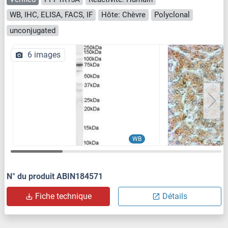
WB, IHC, ELISA, FACS, IF
Hôte: Chèvre
Polyclonal
unconjugated
6 images
WB
N° du produit ABIN184571
Fiche technique
Détails