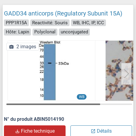
GADD34 anticorps (Regulatory Subunit 15A)
PPP1R15A
Reactivité: Souris
WB, IHC, IP, ICC
Hôte: Lapin
Polyclonal
unconjugated
2 images
WB
N° du produit ABIN5014190
Fiche technique
Détails