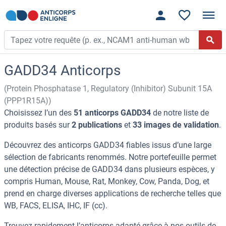
GADD34 Anticorps
(Protein Phosphatase 1, Regulatory (Inhibitor) Subunit 15A
(PPP1R15A))
Choisissez l’un des
51 anticorps GADD34
de notre liste de
produits basés sur
2 publications
et
33 images de validation
.
Découvrez des anticorps GADD34 fiables issus d’une large
sélection de fabricants renommés. Notre portefeuille permet
une détection précise de GADD34 dans plusieurs espèces, y
compris Human, Mouse, Rat, Monkey, Cow, Panda, Dog, et
prend en charge diverses applications de recherche telles que
WB, FACS, ELISA, IHC, IF (cc).
Trouvez rapidement l’anticorps adapté grâce à nos outils de