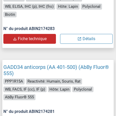
WB, ELISA, IHC (p), IHC (fro)
Hôte: Lapin
Polyclonal
Biotin
N° du produit ABIN2174283
Fiche technique
Détails
GADD34 anticorps (AA 401-500) (AbBy Fluor®
555)
PPP1R15A
Reactivité: Humain, Souris, Rat
WB, FACS, IF (cc), IF (p)
Hôte: Lapin
Polyclonal
AbBy Fluor® 555
N° du produit ABIN2174281