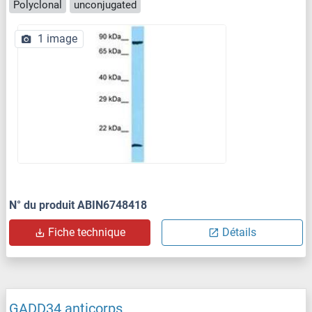
Polyclonal
unconjugated
1 image
N° du produit ABIN6748418
Fiche technique
Détails
GADD34 anticorps