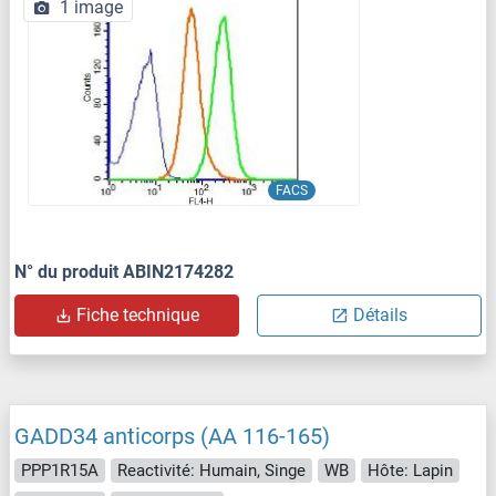
1 image
FACS
N° du produit ABIN2174282
Fiche technique
Détails
GADD34 anticorps (AA 116-165)
PPP1R15A
Reactivité: Humain, Singe
WB
Hôte: Lapin