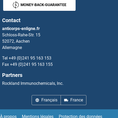
MONEY-BACK-GUARANTEE
Galactosylceramidase Anticorps
Contact
Galanin Anticorps
anticorps-enligne.fr
Schloss-Rahe-Str. 15
Galanin Receptor 1 Anticorps
52072, Aachen
Allemagne
GALE Anticorps
Tel
+49 (0)241 95 163 153
Galectin 10 Anticorps
Fax
+49 (0)241 95 163 155
Partners
Galectin 3 Anticorps
Rockland Immunochemicals, Inc.
GALK1 Anticorps
Français
France
GALK2 Anticorps
GALM Anticorps
À propos
Mentions légales
Protection des données