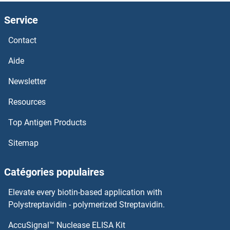
GABRB3 Anticorps
Service
GABRB2 Anticorps
Contact
GABRB1 Anticorps
Aide
Newsletter
GABRA6 Anticorps
Resources
GABRA5 Anticorps
Top Antigen Products
GABRA4 Anticorps
Sitemap
GABRA3 Anticorps
Catégories populaires
GABRA2 Anticorps
Elevate every biotin-based application with
Polystreptavidin - polymerized Streptavidin.
GABRA1 Anticorps
AccuSignal™ Nuclease ELISA Kit