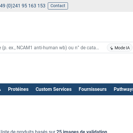
49 (0)241 95 163 153
Contact
Mode IA
A
Protéines
Custom Services
Fournisseurs
Pathway
 liste de produits basés sur
25 images de validation
.