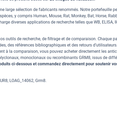
e large sélection de fabricants renommés. Notre portefeuille p
spèces, y compris Human, Mouse, Rat, Monkey, Bat, Horse, Rabb
harge diverses applications de recherche telles que WB, ELISA, I
os outils de recherche, de filtrage et de comparaison. Chaque p
ées, des références bibliographiques et des retours d’utilisateurs
nt à la comparaison, vous pouvez acheter directement les anti
 polyclonaux, monoclonaux ou recombinants GRM8, issus de diffé
oduits ci-dessous et commandez directement pour soutenir vo
LUR8, LOAG_14062, Grm8.