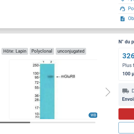
Po
Ob
N° du 
Hôte: Lapin
Polyclonal
unconjugated
326
Plus 
100 
D
Envoi
WB