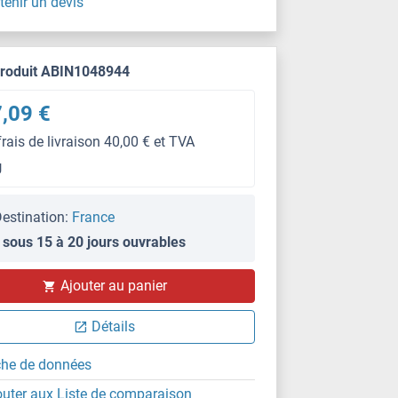
tenir un devis
produit ABIN1048944
,09 €
frais de livraison 40,00 € et TVA
g
estination:
France
 sous 15 à 20 jours ouvrables
Ajouter au panier
IHC
Détails
che de données
outer aux Liste de comparaison