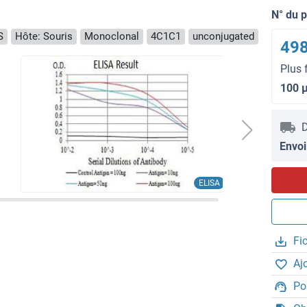
N° du 
S
Hôte: Souris
Monoclonal
4C1C1
unconjugated
498
Plus 
100 
D
Envoi
ELISA
Fi
Aj
Po