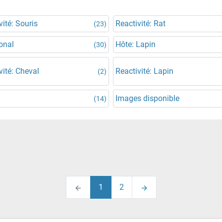
vité: Souris
Reactivité: Rat
(23)
onal
Hôte: Lapin
(30)
vité: Cheval
Reactivité: Lapin
(2)
Images disponible
(14)
1
2