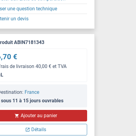
ser une question technique
tenir un devis
produit ABIN7181343
,70 €
frais de livraison 40,00 € et TVA
μL
estination:
France
 sous 11 à 15 jours ouvrables
WB
Ajouter au panier
Détails