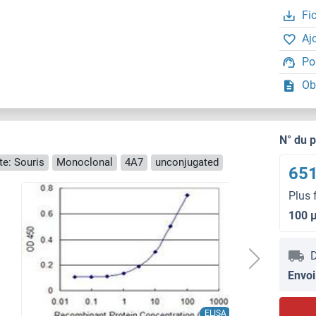
Fi
Aj
Po
Ob
N° du 
e: Souris
Monoclonal
4A7
unconjugated
651
Plus 
100 
D
Envoi
ELISA