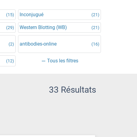
Inconjugué
(15)
(21)
Western Blotting (WB)
(29)
(21)
antibodies-online
(2)
(16)
Tous les filtres
(12)
33 Résultats