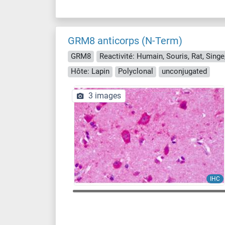
GRM8 anticorps (N-Term)
GRM8
Hôte: Lapin
Polyclonal
unconjugated
3 images
IHC