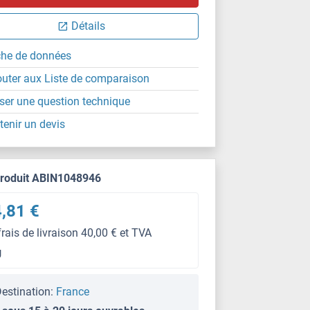
Détails
che de données
outer aux Liste de comparaison
ser une question technique
tenir un devis
produit ABIN1048946
,81 €
frais de livraison 40,00 € et TVA
g
estination:
France