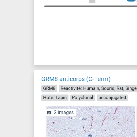
GRM8 anticorps (C-Term)
GRM8
Hôte: Lapin
Polyclonal
unconjugated
2 images