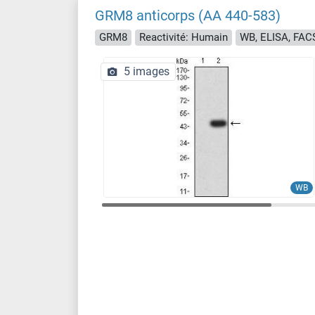
GRM8 anticorps (AA 440-583)
GRM8
Reactivité: Humain
WB, ELISA, FAC
5 images
WB