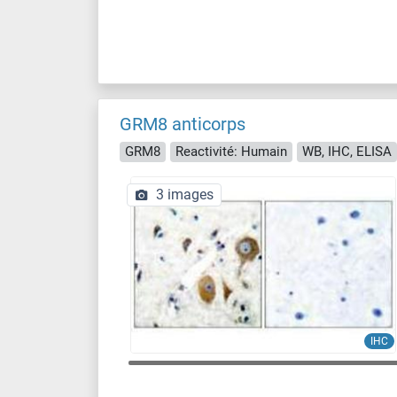
GRM8 anticorps
GRM8
Reactivité: Humain
WB, IHC, ELISA
3 images
IHC