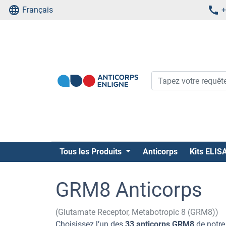
Français
+
Tous les Produits
Anticorps
Kits ELIS
GRM8 Anticorps
(Glutamate Receptor, Metabotropic 8 (GRM8))
Choisissez l’un des
33 anticorps GRM8
de notre