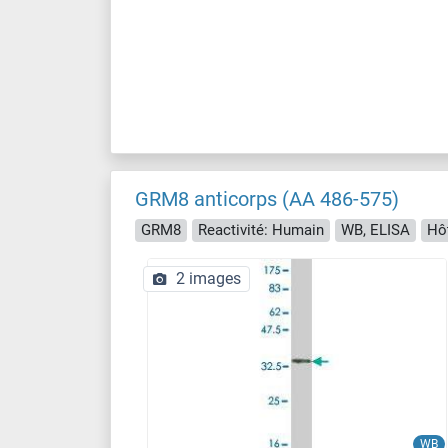
GRM8 anticorps (AA 486-575)
GRM8
Reactivité: Humain
WB, ELISA
Hôt
2 images
WB