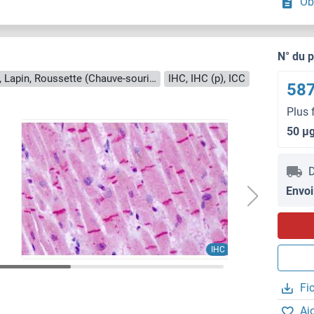
Ob
N° du 
Reactivité: Humain, Souris, Rat, Singe, Lapin, Roussette (Chauve-souris), Cheval, Poulet, Chien, Hamster, Mouton
IHC, IHC (p), ICC
587
Plus 
50 μ
D
Envoi
IHC
Fi
Aj