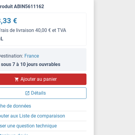
produit ABIN5611162
,33 €
frais de livraison 40,00 € et TVA
μL
estination:
France
 sous 7 à 10 jours ouvrables
WB
Ajouter au panier
Détails
che de données
outer aux Liste de comparaison
ser une question technique