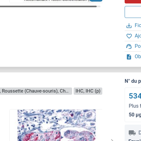
Fi
Aj
Po
Ob
N° du 
Reactivité: Humain, Souris, Rat, Singe, Roussette (Chauve-souris), Cheval
IHC, IHC (p)
534
Plus 
50 μ
D