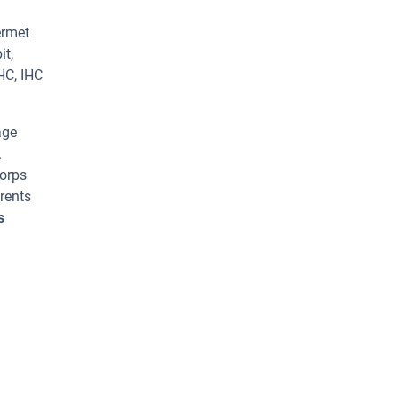
ermet
it,
HC, IHC
age
.
corps
rents
s