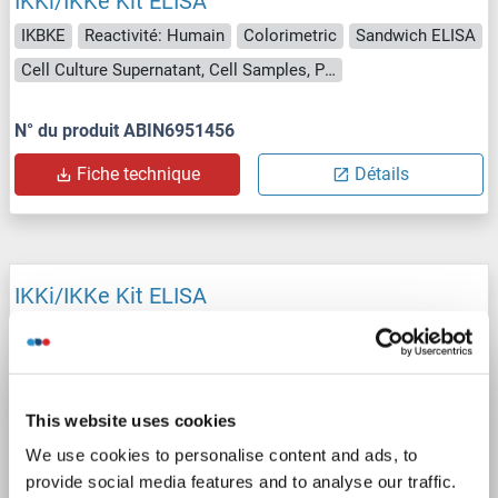
IKKi/IKKe Kit ELISA
IKBKE
Reactivité: Humain
Colorimetric
Sandwich ELISA
Cell Culture Supernatant, Cell Samples, Plasma, Serum, Tissue Lysate
N° du produit ABIN6951456
Fiche technique
Détails
IKKi/IKKe Kit ELISA
IKBKE
Reactivité: Humain
Colorimetric
Sandwich ELISA
78-5000 pg/mL
Plasma, Serum, Tissue Homogenate
This website uses cookies
N° du produit ABIN5593822
We use cookies to personalise content and ads, to
Fiche technique
Détails
provide social media features and to analyse our traffic.