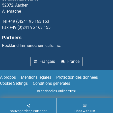
IL-19 Kits ELISA
52072, Aachen
Allemagne
IL-2 Kits ELISA
Tel
+49 (0)241 95 163 153
IL-20 Kits ELISA
Fax
+49 (0)241 95 163 155
Partners
IL-21 Kits ELISA
Rockland Immunochemicals, Inc.
IL-22 Kits ELISA
Français
France
IL-24 Kits ELISA
IL-25 Kits ELISA
À propos
Mentions légales
Protection des données
Cookie Settings
Conditions générales
IL-26 Kits ELISA
© antibodies-online 2026
Sauvegarder / Partager
Chat with us!