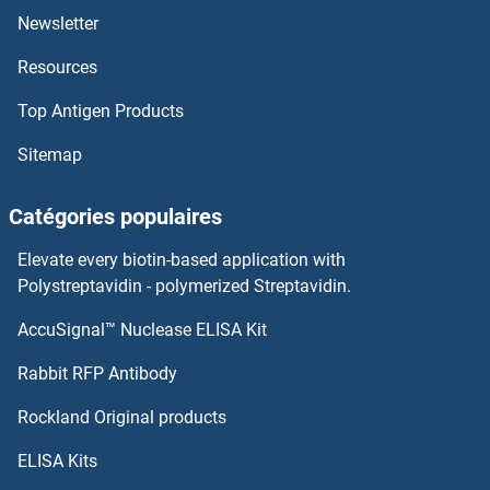
Newsletter
IGFBPI Kits ELISA
Resources
IGFBP7 Kits ELISA
Top Antigen Products
IGFBP6 Kits ELISA
Sitemap
IGFBP5 Kits ELISA
Catégories populaires
IGFBP4 Kits ELISA
Elevate every biotin-based application with
Polystreptavidin - polymerized Streptavidin.
IGFBP3 Kits ELISA
AccuSignal™ Nuclease ELISA Kit
IKZF1 Kits ELISA
Rabbit RFP Antibody
IKZF3 Kits ELISA
Rockland Original products
IKZF4 Kits ELISA
ELISA Kits