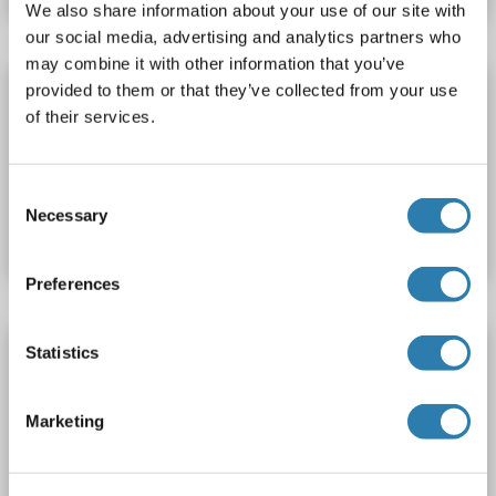
We also share information about your use of our site with
our social media, advertising and analytics partners who
may combine it with other information that you’ve
IKKi/IKKe Kit ELISA
provided to them or that they’ve collected from your use
of their services.
IKBKE
Reactivité: Humain
Colorimetric
78-5000 pg/mL
N° du produit ABIN1138006
Consent
Necessary
Selection
Fiche technique
Détails
Preferences
IKKi/IKKe Kit ELISA
Statistics
IKBKE
Reactivité: Souris
Colorimetric
Marketing
N° du produit ABIN1138007
Fiche technique
Détails