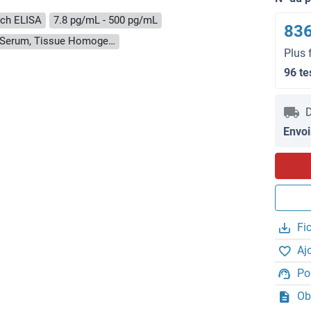
ch ELISA
7.8 pg/mL - 500 pg/mL
836
Cell Culture Supernatant, Cell Lysate, Plasma, Serum, Tissue Homogenate
Plus 
96 te
D
Envoi
Fi
Aj
Po
Ob