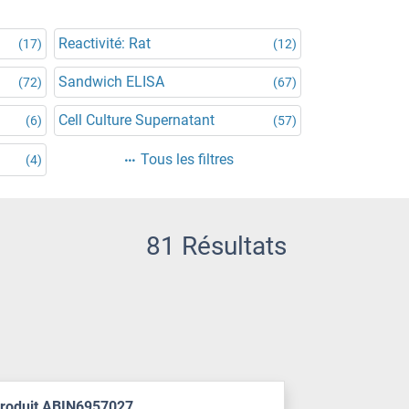
Reactivité: Rat
(17)
(12)
Sandwich ELISA
(72)
(67)
Cell Culture Supernatant
(6)
(57)
Tous les filtres
(4)
81 Résultats
produit ABIN6957027