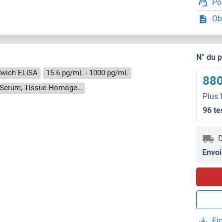
Po
Ob
N° du 
wich ELISA
15.6 pg/mL - 1000 pg/mL
880
Cell Culture Supernatant, Cell Lysate, Plasma, Serum, Tissue Homogenate
Plus 
96 te
D
Envoi
Fi