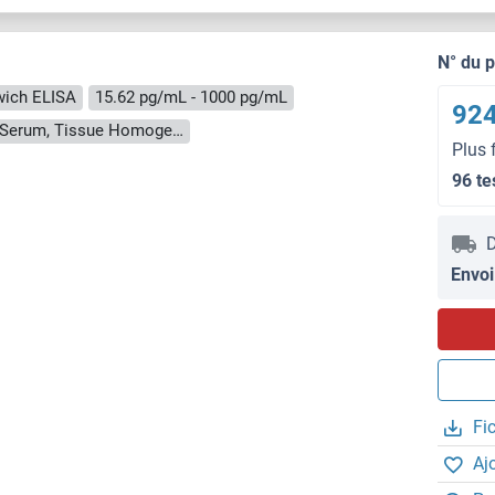
N° du 
ich ELISA
15.62 pg/mL - 1000 pg/mL
924
Cell Culture Supernatant, Cell Lysate, Plasma, Serum, Tissue Homogenate
Plus 
96 te
D
Envoi
Fi
Aj