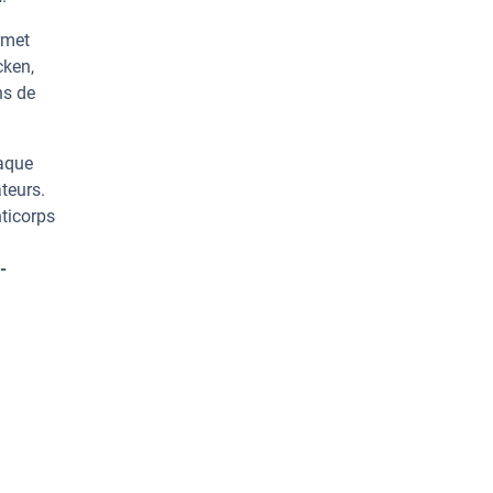
rmet
cken,
ns de
haque
teurs.
ticorps
-