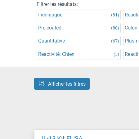
Filtrer les résultats:
Inconjugué
Reacti
(81)
Pre-coated
Colori
(80)
Quantitative
Plasm
(67)
Reactivité: Chien
Reacti
(5)
Afficher les filtres
IL-13 Kit ELISA