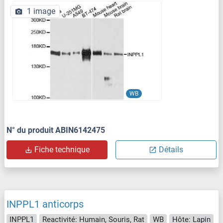
1 image
WB
N° du produit ABIN6142475
Fiche technique
Détails
INPPL1 anticorps
INPPL1
Reactivité: Humain, Souris, Rat
WB
Hôte: Lapin