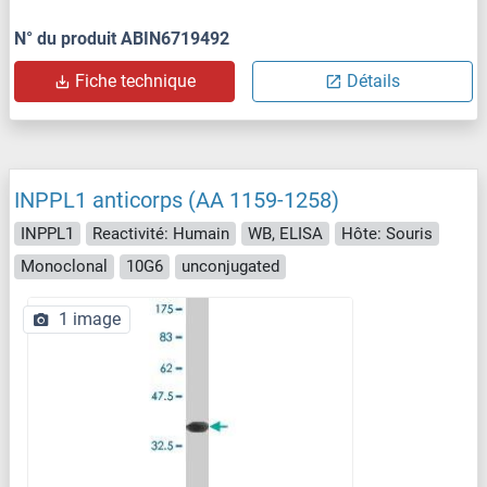
N° du produit ABIN6719492
Fiche technique
Détails
INPPL1 anticorps (AA 1159-1258)
INPPL1
Reactivité: Humain
WB, ELISA
Hôte: Souris
Monoclonal
10G6
unconjugated
1 image