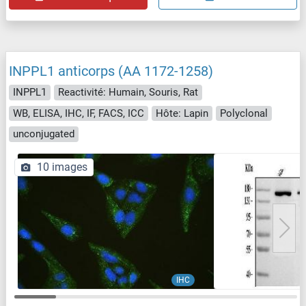
INPPL1 anticorps (AA 1172-1258)
INPPL1
Reactivité: Humain, Souris, Rat
WB, ELISA, IHC, IF, FACS, ICC
Hôte: Lapin
Polyclonal
unconjugated
10 images
IHC