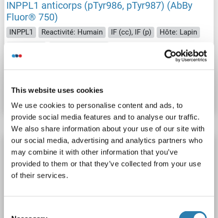
INPPL1 anticorps (pTyr986, pTyr987) (AbBy
Fluor® 750)
INPPL1
Reactivité: Humain
IF (cc), IF (p)
Hôte: Lapin
Polyclonal
AbBy Fluor® 750
N° du produit ABIN5005425
This website uses cookies
Fiche technique
Détails
We use cookies to personalise content and ads, to
provide social media features and to analyse our traffic.
We also share information about your use of our site with
our social media, advertising and analytics partners who
INPPL1 anticorps (pTyr986, pTyr987) (AbBy
may combine it with other information that you’ve
Fluor® 680)
provided to them or that they’ve collected from your use
INPPL1
Reactivité: Humain
IF (cc), IF (p)
Hôte: Lapin
of their services.
Polyclonal
AbBy Fluor® 680
Consent
N° du produit ABIN5005424