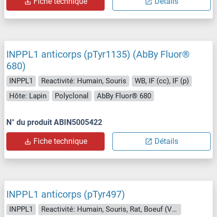
Fiche technique
Détails
INPPL1 anticorps (pTyr1135) (AbBy Fluor®
680)
INPPL1
Reactivité: Humain, Souris
WB, IF (cc), IF (p)
Hôte: Lapin
Polyclonal
AbBy Fluor® 680
N° du produit ABIN5005422
Fiche technique
Détails
INPPL1 anticorps (pTyr497)
INPPL1
Reactivité: Humain, Souris, Rat, Boeuf (Vache), Chien, Cheval, Singe, Macaque rhésus