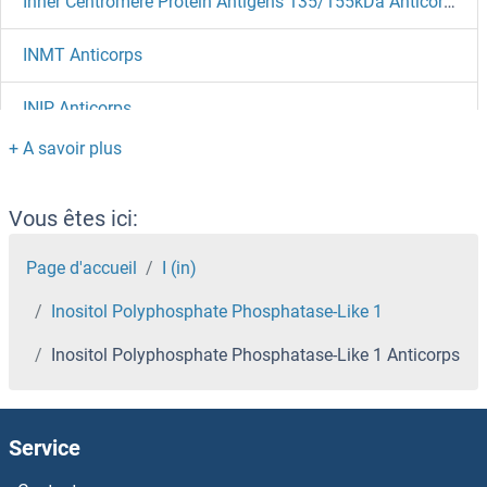
Inner Centromere Protein Antigens 135/155kDa Anticorps
INMT Anticorps
INIP Anticorps
Inhibitor of DNA Binding 3, Dominant Negative Helix-Loop-Helix Protein Anticorps
Inhibin, beta A Anticorps
Vous êtes ici:
Inhibin alpha Anticorps
Page d'accueil
I (in)
Inositol Polyphosphate Phosphatase-Like 1
Inhibin Anticorps
Inositol Polyphosphate Phosphatase-Like 1 Anticorps
INHBE Anticorps
INHBC Anticorps
Service
INHBB Anticorps