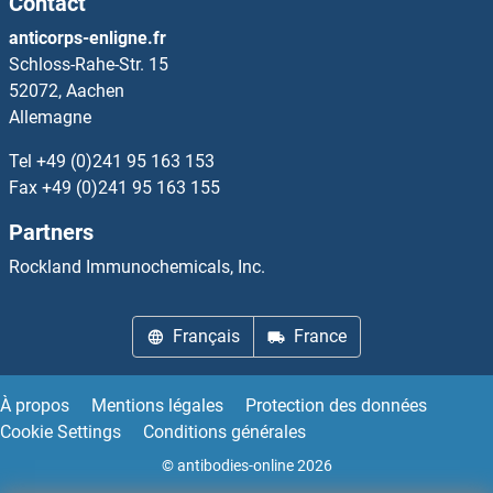
Contact
INSIG1 Anticorps
anticorps-enligne.fr
Schloss-Rahe-Str. 15
INSIG2 Anticorps
52072, Aachen
Allemagne
INSL3 Anticorps
Tel
+49 (0)241 95 163 153
Fax
+49 (0)241 95 163 155
INSL4 Anticorps
Partners
INSL5 Anticorps
Rockland Immunochemicals, Inc.
INSL6 Anticorps
Français
France
INSM1 Anticorps
À propos
Mentions légales
Protection des données
INSM2 Anticorps
Cookie Settings
Conditions générales
© antibodies-online 2026