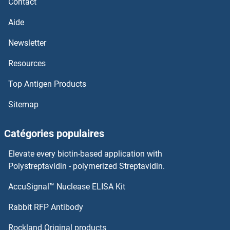
Contact
Aide
ING5 Anticorps
Newsletter
ING4 Anticorps
Resources
ING3 Anticorps
Top Antigen Products
ING2 Anticorps
Sitemap
ING1 Anticorps
Catégories populaires
Influenza Virus Nucleoprotein Anticorps
Elevate every biotin-based application with
Polystreptavidin - polymerized Streptavidin.
Inositol-3-Phosphate Synthase 1 Anticorps
AccuSignal™ Nuclease ELISA Kit
INPP1 Anticorps
Rabbit RFP Antibody
INPP4A Anticorps
Rockland Original products