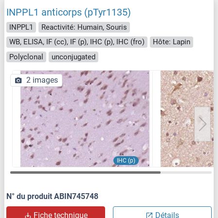
INPPL1 anticorps (pTyr1135)
INPPL1
Reactivité: Humain, Souris
WB, ELISA, IF (cc), IF (p), IHC (p), IHC (fro)
Hôte: Lapin
Polyclonal
unconjugated
2 images
IHC (p)
N° du produit ABIN745748
Fiche technique
Détails