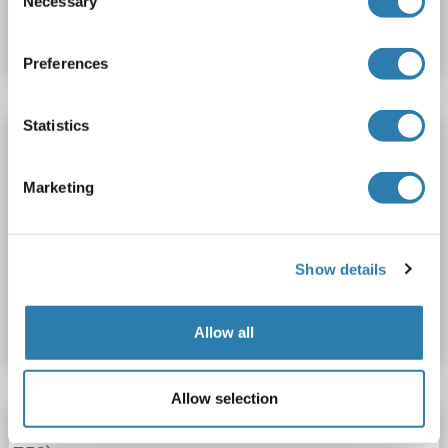
Necessary
Selection
Fiche technique
Détails
Preferences
Statistics
INPPL1 anticorps (pTyr1135) (AbBy Fluor®
750)
Marketing
INPPL1
Reactivité: Humain, Souris
WB, IF (cc), IF (p)
Hôte: Lapin
Polyclonal
AbBy Fluor® 750
Show details
N° du produit ABIN5005423
Fiche technique
Détails
Allow all
Allow selection
INPPL1 anticorps (AA 701-800) (AbBy Fluor®