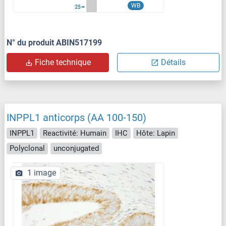
WB
N° du produit ABIN517199
Fiche technique
Détails
INPPL1 anticorps (AA 100-150)
INPPL1
Reactivité: Humain
IHC
Hôte: Lapin
Polyclonal
unconjugated
1 image