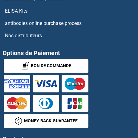
ELISA Kits
INPP4B Anticorps
antibodies online purchase process
INPP5A Anticorps
Nos distributeurs
INPP5B Anticorps
Options de Paiement
INPP5D Anticorps
BON DE COMMANDE
INPP5E Anticorps
INPP5F Anticorps
INPP5J Anticorps
INPP5K Anticorps
MONEY-BACK-GUARANTEE
INSC Anticorps