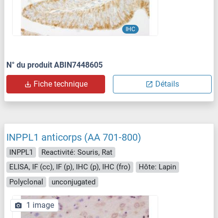
IHC
N° du produit ABIN7448605
Fiche technique
Détails
INPPL1 anticorps (AA 701-800)
INPPL1
Reactivité: Souris, Rat
ELISA, IF (cc), IF (p), IHC (p), IHC (fro)
Hôte: Lapin
Polyclonal
unconjugated
1 image