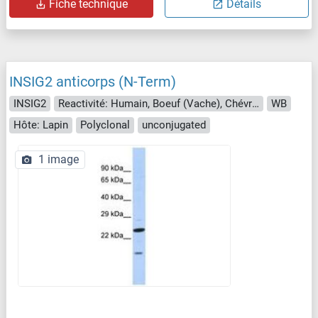
Fiche technique
Détails
INSIG2 anticorps (N-Term)
INSIG2
Reactivité: Humain, Boeuf (Vache), Chévre, Cheval, Lapin, Singe
WB
Hôte: Lapin
Polyclonal
unconjugated
1 image