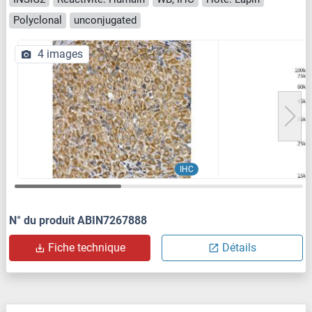
Polyclonal
unconjugated
4 images
IHC
N° du produit ABIN7267888
Fiche technique
Détails