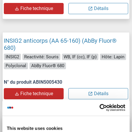
Fiche technique
Détails
INSIG2 anticorps (AA 65-160) (AbBy Fluor®
680)
INSIG2
Reactivité: Souris
WB, IF (cc), IF (p)
Hôte: Lapin
Polyclonal
AbBy Fluor® 680
N° du produit ABIN5005430
Fiche technique
Détails
INSIG2 anticorps (AA 65-160) (Biotin)
This website uses cookies