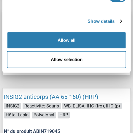
INSIG2 anticorps (AA 65-160) (Cy3)
Show details
INSIG2
Reactivité: Souris
WB, IF (cc), IF (p)
Hôte: Lapin
Polyclonal
Cy3
Allow all
N° du produit ABIN719039
Allow selection
Fiche technique
Détails
INSIG2 anticorps (AA 65-160) (HRP)
INSIG2
Reactivité: Souris
WB, ELISA, IHC (fro), IHC (p)
Hôte: Lapin
Polyclonal
HRP
N° du produit ABIN719045