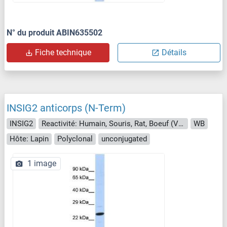
N° du produit ABIN635502
Fiche technique
Détails
INSIG2 anticorps (N-Term)
INSIG2
Reactivité: Humain, Souris, Rat, Boeuf (Vache), Chévre, Cheval, Lapin, Chien, Porc, Mouton
WB
Hôte: Lapin
Polyclonal
unconjugated
1 image