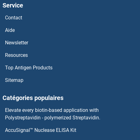
Service
INPP1 Anticorps
Contact
Inositol-3-Phosphate Synthase 1 Anticorps
Aide
Inositol Polyphosphate Phosphatase-Like 1 Anticorps
Newsletter
Resources
Inosine 5'-Phosphate Dehydrogenase 1 Anticorps
Top Antigen Products
INO80C Anticorps
Sitemap
INO80B Anticorps
Catégories populaires
INO80 Anticorps
Elevate every biotin-based application with
Inner Centromere Protein Antigens 135/155kDa Anticorps
Polystreptavidin - polymerized Streptavidin.
AccuSignal™ Nuclease ELISA Kit
INMT Anticorps