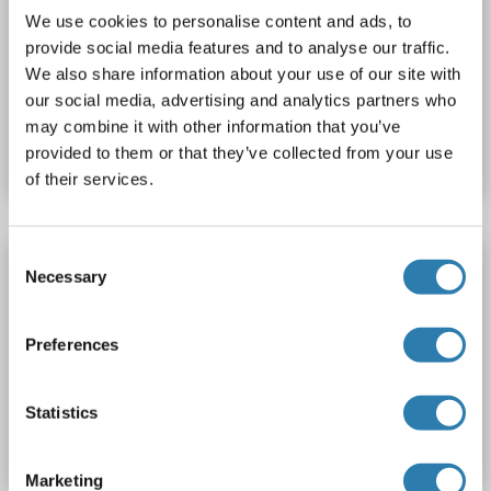
INSIG2
Reactivité: Souris
WB, ELISA, IHC (fro), IHC (p)
We use cookies to personalise content and ads, to
Hôte: Lapin
Polyclonal
Biotin
provide social media features and to analyse our traffic.
We also share information about your use of our site with
our social media, advertising and analytics partners who
N° du produit ABIN719038
may combine it with other information that you’ve
Fiche technique
Détails
provided to them or that they’ve collected from your use
of their services.
Consent
INSIG2 anticorps (AA 65-160) (Cy5)
Necessary
Selection
INSIG2
Reactivité: Souris
WB, IF (cc), IF (p)
Hôte: Lapin
Polyclonal
Cy5
Preferences
N° du produit ABIN719040
Statistics
Fiche technique
Détails
Marketing