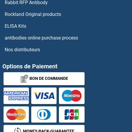
Rabbit RFP Antibody
INSL3 Anticorps
Rockland Original products
INSL4 Anticorps
ELISA Kits
INSL5 Anticorps
antibodies online purchase process
Nos distributeurs
INSL6 Anticorps
INSM1 Anticorps
Options de Paiement
BON DE COMMANDE
INSM2 Anticorps
INSRR Anticorps
Insulin Anticorps
Insulin Receptor Anticorps
MONEY-BACK-GUARANTEE