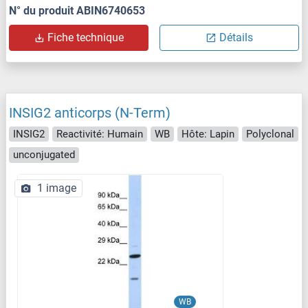
N° du produit ABIN6740653
Fiche technique
Détails
INSIG2 anticorps (N-Term)
INSIG2
Reactivité: Humain
WB
Hôte: Lapin
Polyclonal
unconjugated
1 image
WB