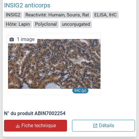
INSIG2 anticorps
INSIG2
Reactivité: Humain, Souris, Rat
ELISA, IHC
Hôte: Lapin
Polyclonal
unconjugated
1 image
IHC (p)
N° du produit ABIN7002254
Fiche technique
Détails