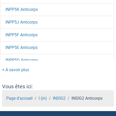
INPP5K Anticorps
INPP5J Anticorps
INPP5F Anticorps
INPP5E Anticorps
INPP5D Anticorps
INPP5B Anticorps
INPP5A Anticorps
Vous êtes ici:
INPP4B Anticorps
Page d'accueil
I (in)
INSIG2
INSIG2 Anticorps
INPP4A Anticorps