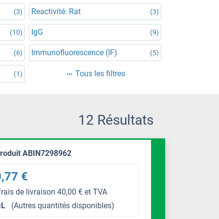
Reactivité: Rat
(3)
(3)
IgG
(10)
(9)
Immunofluorescence (IF)
(6)
(5)
Tous les filtres
(1)
12 Résultats
produit ABIN7298962
,77 €
frais de livraison 40,00 € et TVA
μL
(Autres quantités disponibles)