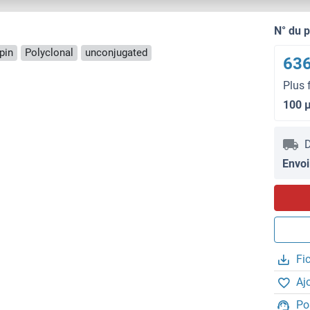
N° du 
pin
Polyclonal
unconjugated
636
Plus 
100 
D
Envoi
Fi
Aj
Po