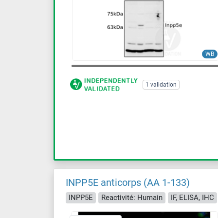
WB
1 validation
INPP5E anticorps (AA 1-133)
INPP5E
Reactivité: Humain
IF, ELISA, IHC