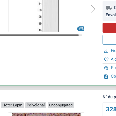
D
Envoi
WB
Fi
Aj
Po
Ob
N° du 
Hôte: Lapin
Polyclonal
unconjugated
328