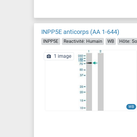
INPP5E anticorps (AA 1-644)
INPP5E
Reactivité: Humain
WB
Hôte: So
1 image
WB