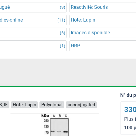
jugué
Reactivité: Souris
(9)
dies-online
Hôte: Lapin
(11)
Images disponible
(6)
HRP
(1)
N° du 
, IF
Hôte: Lapin
Polyclonal
unconjugated
330
Plus 
100 