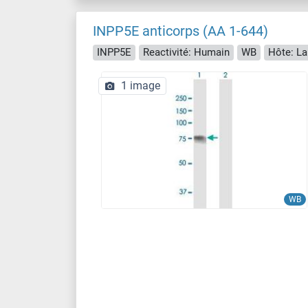
INPP5E anticorps (AA 1-644)
INPP5E
Reactivité: Humain
WB
Hôte: La
1 image
WB