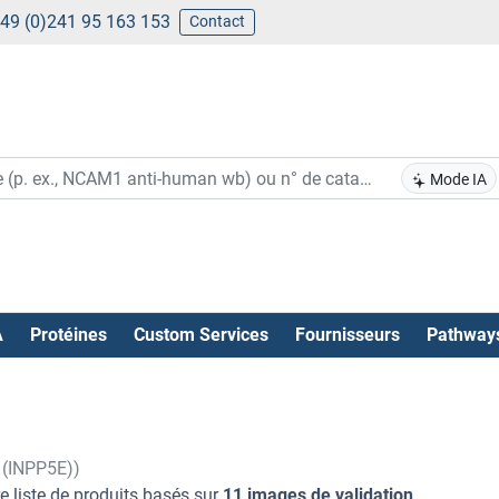
49 (0)241 95 163 153
Contact
Mode IA
A
Protéines
Custom Services
Fournisseurs
Pathway
 (INPP5E))
e liste de produits basés sur
11 images de validation
.