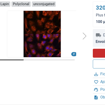
 Lapin
Polyclonal
unconjugated
320
Plus 
100 
D
Envoi
IF
Fi
Aj
Po
Ob