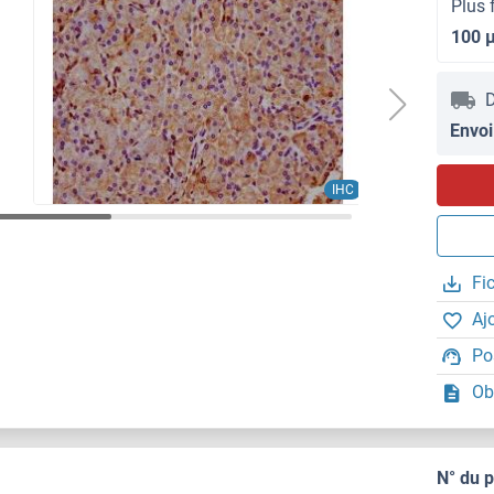
Plus 
100 
D
Envoi
IHC
Fi
Aj
Po
Ob
N° du 