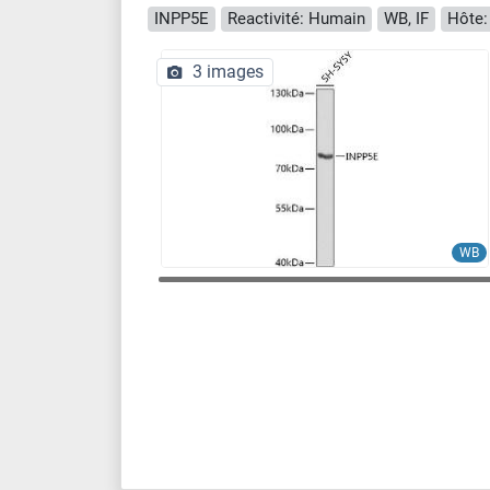
INPP5E
Reactivité: Humain
WB, IF
Hôte:
3 images
WB