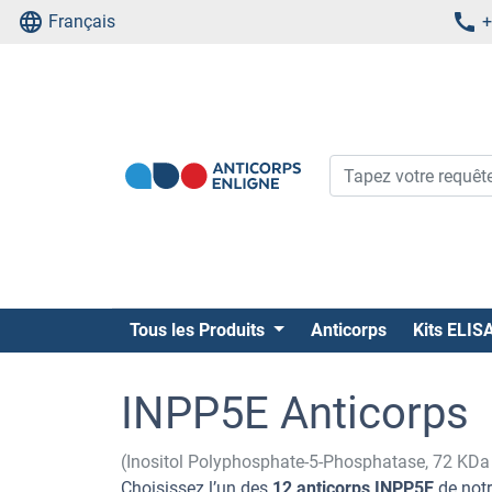
Français
+
Tous les Produits
Anticorps
Kits ELIS
INPP5E Anticorps
(Inositol Polyphosphate-5-Phosphatase, 72 KDa
Choisissez l’un des
12 anticorps INPP5E
de notr