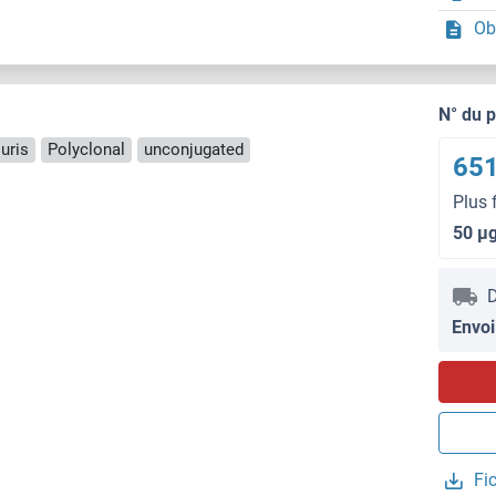
Ob
N° du 
uris
Polyclonal
unconjugated
651
Plus 
50 μ
D
Envoi
Fi