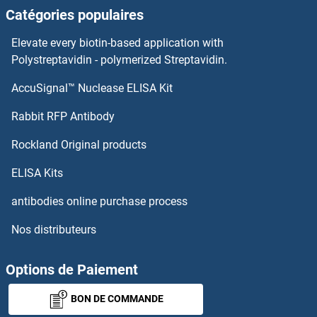
Catégories populaires
LHX2 Kits ELISA
Elevate every biotin-based application with
LHX1 Kits ELISA
Polystreptavidin - polymerized Streptavidin.
AccuSignal™ Nuclease ELISA Kit
LHPP Kits ELISA
Rabbit RFP Antibody
LILRB5 Kits ELISA
Rockland Original products
LIM Domain Binding 1 Protein Kits ELISA
ELISA Kits
LIM Domain Kinase 1 Kits ELISA
antibodies online purchase process
Nos distributeurs
LIMK2 Kits ELISA
LIMS1 Kits ELISA
Options de Paiement
BON DE COMMANDE
LIN28A Kits ELISA