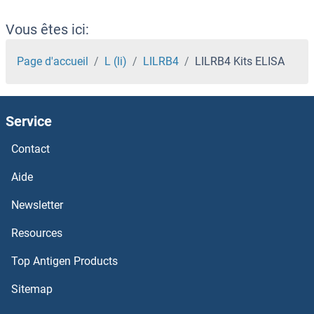
LIFR Kits ELISA
Vous êtes ici:
LIF Kits ELISA
Page d'accueil
L (li)
LILRB4
LILRB4 Kits ELISA
LIAS Kits ELISA
Service
LHX9 Kits ELISA
Contact
LHX8 Kits ELISA
Aide
LHX6 Kits ELISA
Newsletter
Resources
LHX5 Kits ELISA
Top Antigen Products
LHX4 Kits ELISA
Sitemap
LHX3 Kits ELISA