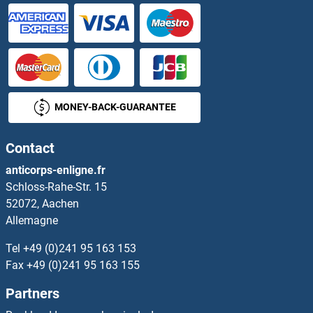
Lipase A Kits ELISA
Lipase H Kits ELISA
LIPC Kits ELISA
MONEY-BACK-GUARANTEE
LIPE Kits ELISA
Contact
LIPF Kits ELISA
anticorps-enligne.fr
Schloss-Rahe-Str. 15
LIPG Kits ELISA
52072, Aachen
Allemagne
Lipin 1 Kits ELISA
Tel
+49 (0)241 95 163 153
Lipocalin 1 Kits ELISA
Fax
+49 (0)241 95 163 155
Partners
Lipocalin 2 Kits ELISA