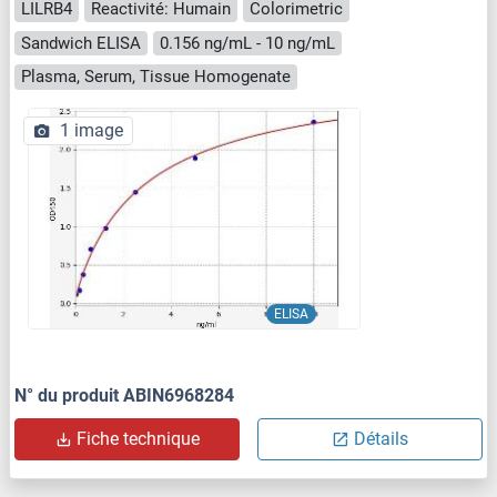
LILRB4
Reactivité: Humain
Colorimetric
Sandwich ELISA
0.156 ng/mL - 10 ng/mL
Plasma, Serum, Tissue Homogenate
1 image
ELISA
N° du produit ABIN6968284
Fiche technique
Détails