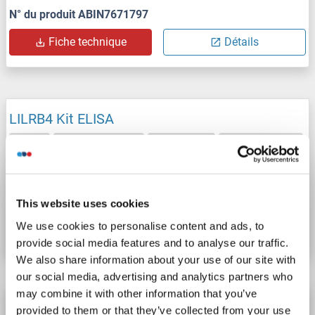
N° du produit ABIN7671797
Fiche technique
Détails
LILRB4 Kit ELISA
LILRB4
Reactivité: Souris
Colorimetric
Sandwich ELISA
0.312 ng/mL - 20 ng/mL
Cell Lysate, Tissue Homogenate
N° du produit ABIN6229106
This website uses cookies
We use cookies to personalise content and ads, to
Fiche technique
Détails
provide social media features and to analyse our traffic.
We also share information about your use of our site with
our social media, advertising and analytics partners who
may combine it with other information that you’ve
LILRB4 Kit ELISA
provided to them or that they’ve collected from your use