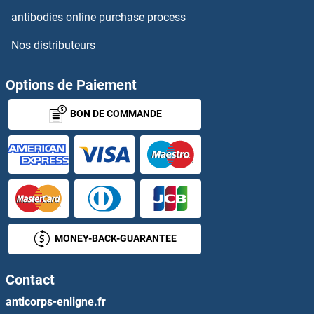
antibodies online purchase process
LIPF Kits ELISA
Nos distributeurs
LIPG Kits ELISA
Options de Paiement
Lipin 1 Kits ELISA
BON DE COMMANDE
Lipocalin 1 Kits ELISA
Lipocalin 2 Kits ELISA
Lipopolysaccharides (LPS) Kits ELISA
Lipoprotein Lipase Kits ELISA
MONEY-BACK-GUARANTEE
Lipoteichoic Acid Kits ELISA
Contact
LIPT1 Kits ELISA
anticorps-enligne.fr