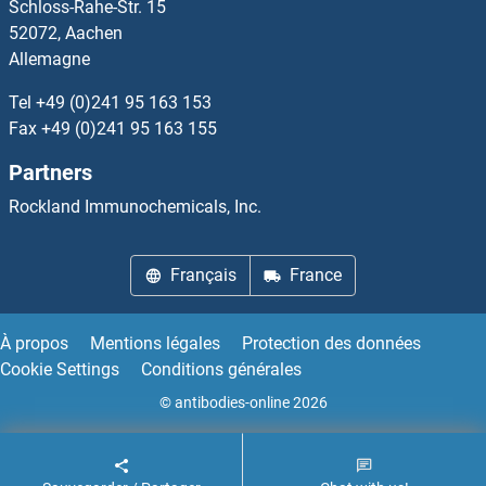
Schloss-Rahe-Str. 15
LITAF Kits ELISA
52072, Aachen
Allemagne
Liver Arginase Kits ELISA
Tel
+49 (0)241 95 163 153
LKB1 Kits ELISA
Fax
+49 (0)241 95 163 155
Partners
LLDH Kits ELISA
Rockland Immunochemicals, Inc.
LMAN1 Kits ELISA
Français
France
LMAN2 Kits ELISA
LMCD1 Kits ELISA
À propos
Mentions légales
Protection des données
Cookie Settings
Conditions générales
LMF1 Kits ELISA
© antibodies-online 2026