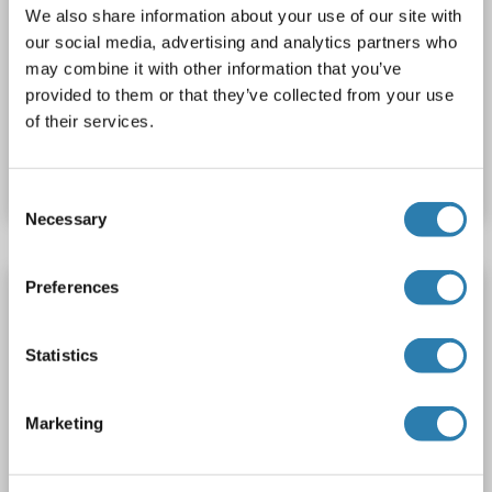
Lipase A Kit ELISA
We also share information about your use of our site with
LIPA
Reactivité: Souris
Colorimetric
Sandwich ELISA
our social media, advertising and analytics partners who
may combine it with other information that you’ve
0.31-20 ng/mL
provided to them or that they’ve collected from your use
of their services.
N° du produit ABIN2043893
Fiche technique
Détails
Consent
Necessary
Selection
Preferences
Lipase A Kit ELISA
LIPA
Reactivité: Souris
Colorimetric
Sandwich ELISA
Statistics
0.312 ng/mL - 20 ng/mL
Plasma, Serum, Tissue Homogenate
Marketing
N° du produit ABIN5656426