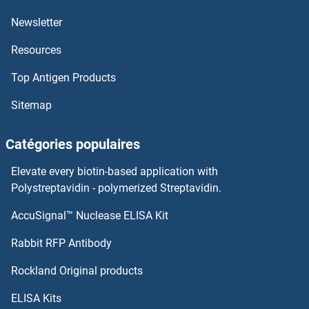
Newsletter
LIG1 Kits ELISA
Resources
LIFR Kits ELISA
Top Antigen Products
LIF Kits ELISA
Sitemap
LIAS Kits ELISA
Catégories populaires
LHX9 Kits ELISA
Elevate every biotin-based application with
Polystreptavidin - polymerized Streptavidin.
LHX8 Kits ELISA
AccuSignal™ Nuclease ELISA Kit
Lipase H Kits ELISA
Rabbit RFP Antibody
LIPC Kits ELISA
Rockland Original products
LIPE Kits ELISA
ELISA Kits