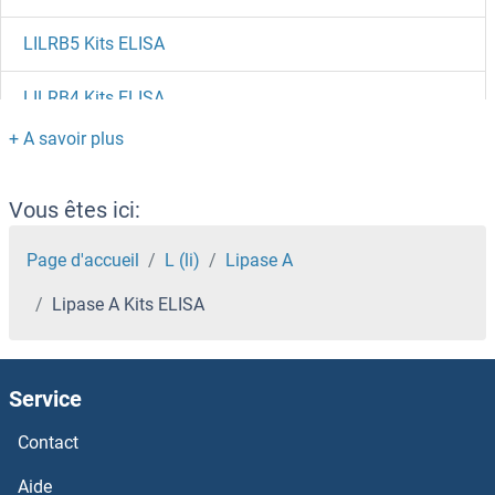
LILRB5 Kits ELISA
LILRB4 Kits ELISA
LILRB2 Kits ELISA
LILRB1 Kits ELISA
Vous êtes ici:
LILRA5 Kits ELISA
Page d'accueil
L (li)
Lipase A
Lipase A Kits ELISA
LILRA3 Kits ELISA
LILRA2 Kits ELISA
Service
LIG4 Kits ELISA
Contact
LIG3 Kits ELISA
Aide