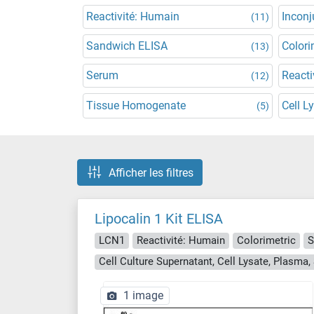
Reactivité: Humain
Incon
(11)
Sandwich ELISA
Colori
(13)
Serum
Reacti
(12)
Tissue Homogenate
Cell L
(5)
Afficher les filtres
Lipocalin 1 Kit ELISA
LCN1
Reactivité: Humain
Colorimetric
S
1 image