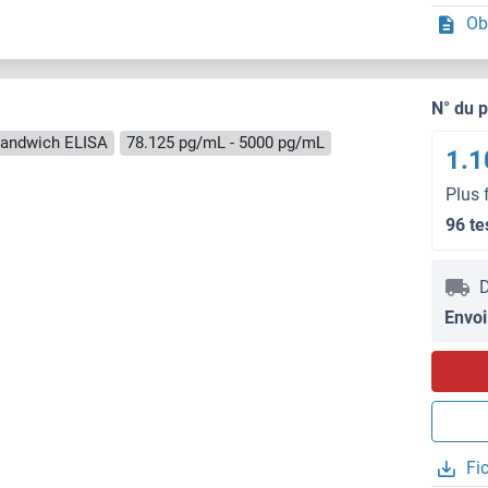
Ob
N° du 
andwich ELISA
78.125 pg/mL - 5000 pg/mL
1.1
Plus 
96 te
D
Envoi
Fi