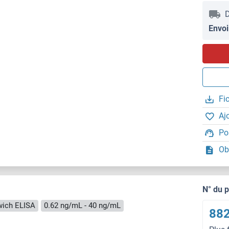
D
Envoi
Fi
Aj
Po
Ob
N° du 
ich ELISA
0.62 ng/mL - 40 ng/mL
882