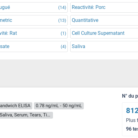
jugué
Reactivité: Porc
(14)
metric
Quantitative
(13)
vité: Rat
Cell Culture Supernatant
(1)
ysate
Saliva
(4)
N° du 
andwich ELISA
0.78 ng/mL - 50 ng/mL
812
Cell Culture Supernatant, Cell Lysate, Plasma, Saliva, Serum, Tears, Tissue Homogenate
Plus 
96 te