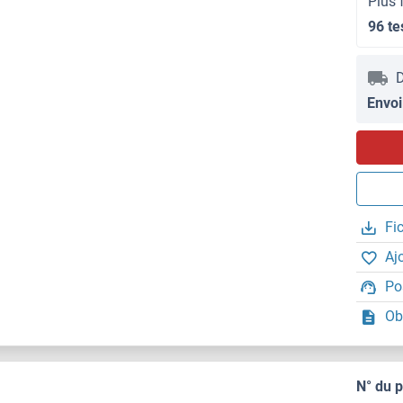
Plus 
96 te
D
Envoi
Fi
Aj
Po
Ob
N° du 