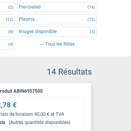
Pre-coated
(2)
(14)
Plasma
(12)
(12)
Images disponible
(6)
(5)
Tous les filtres
(4)
14 Résultats
produit ABIN6957500
,78 €
frais de livraison 40,00 € et TVA
sts
(Autres quantités disponibles)