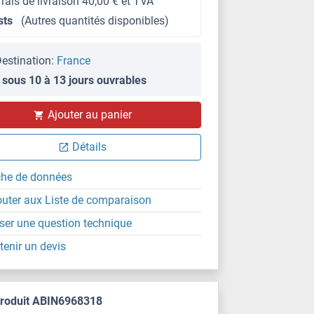
frais de livraison 40,00 € et TVA
sts
(Autres quantités disponibles)
estination:
France
 sous 10 à 13 jours ouvrables
Ajouter au panier
Détails
che de données
outer aux Liste de comparaison
ser une question technique
tenir un devis
produit ABIN6968318