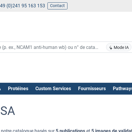
49 (0)241 95 163 153
Contact
Mode IA
A
Protéines
Custom Services
Fournisseurs
Pathway
ISA
 notre catalogue basés sur
5 publications
et
5 images de valida