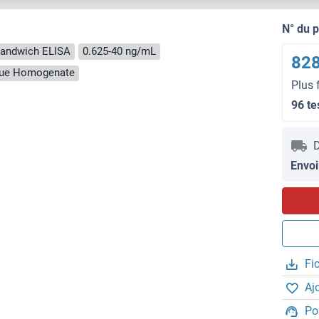
N° du 
andwich ELISA
0.625-40 ng/mL
828
ssue Homogenate
Plus 
96 te
D
Envoi
Fi
Aj
Po