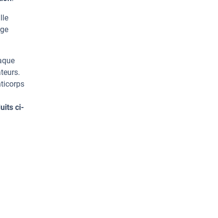
lle
rge
haque
teurs.
ticorps
its ci-