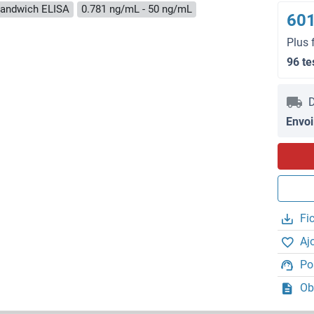
andwich ELISA
0.781 ng/mL - 50 ng/mL
601
Plus 
96 te
D
Envoi
Fi
Aj
Po
Ob