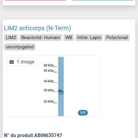
LIM2 anticorps (N-Term)
LIM2
Reactivité: Humain
WB
Hôte: Lapin
Polyclonal
unconjugated
1 image
WB
N° du produit ABIN635747