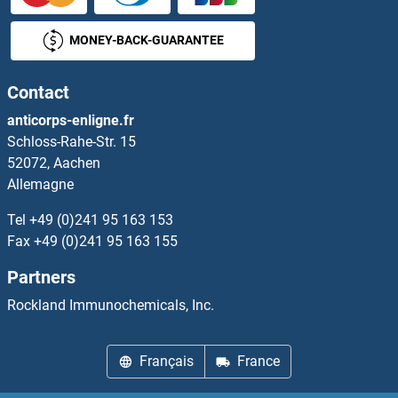
LIN28A Anticorps
MONEY-BACK-GUARANTEE
LIN28B Anticorps
Contact
LIN37 Anticorps
anticorps-enligne.fr
Schloss-Rahe-Str. 15
LIN52 Anticorps
52072, Aachen
Allemagne
LIN54 Anticorps
Tel
+49 (0)241 95 163 153
LIN7A Anticorps
Fax
+49 (0)241 95 163 155
Partners
LIN7B Anticorps
Rockland Immunochemicals, Inc.
LIN7C Anticorps
Français
France
LIN9 Anticorps