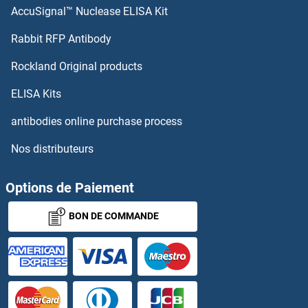
AccuSignal™ Nuclease ELISA Kit
LIFR Anticorps
Rabbit RFP Antibody
LIMA1 Anticorps
Rockland Original products
LIMCH1 Anticorps
ELISA Kits
LIMD1 Anticorps
antibodies online purchase process
Nos distributeurs
LIMD2 Anticorps
LIME Anticorps
Options de Paiement
BON DE COMMANDE
LIMK2 Anticorps
LIMS1 Anticorps
LIMS2 Anticorps