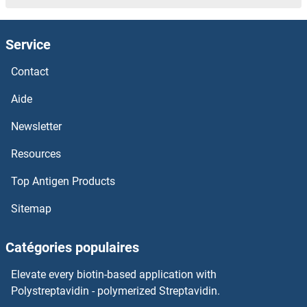
LILRA6 Anticorps
Service
LILRA5 Anticorps
Contact
LILRA4 Anticorps
Aide
LILRA3 Anticorps
Newsletter
Resources
LILRA2 Anticorps
Top Antigen Products
LILRA1 Anticorps
Sitemap
LIG4 Anticorps
Catégories populaires
LIG3 Anticorps
Elevate every biotin-based application with
LIG1 Anticorps
Polystreptavidin - polymerized Streptavidin.