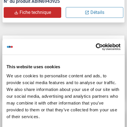
N° du produit ABIN6943925
Fiche technique
Détails
LIM2 anticorps (AA 110-137)
LIM2
Reactivité: Humain
WB, ELISA
Hôte: Lapin
Polyclonal
unconjugated
This website uses cookies
We use cookies to personalise content and ads, to
N° du produit ABIN2612937
provide social media features and to analyse our traffic.
Fiche technique
Détails
We also share information about your use of our site with
our social media, advertising and analytics partners who
may combine it with other information that you’ve
provided to them or that they’ve collected from your use
of their services.
LIM2 anticorps (AA 110-137) (Biotin)