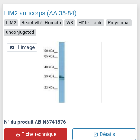
LIM2 anticorps (AA 35-84)
LIM2
Reactivité: Humain
WB
Hôte: Lapin
Polyclonal
unconjugated
1 image
N° du produit ABIN6741876
Fiche technique
Détails