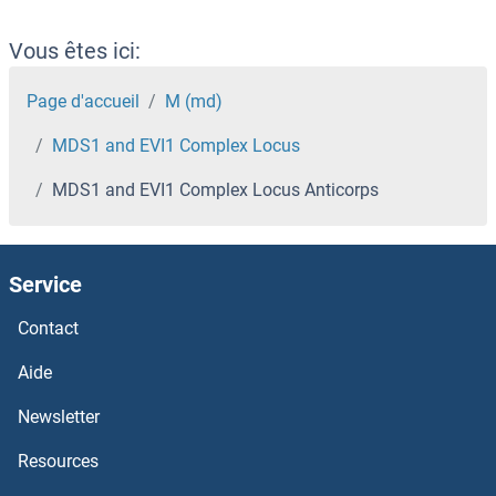
MDGA1 Anticorps
Vous êtes ici:
MDFIC Anticorps
Page d'accueil
M (md)
MDS1 and EVI1 Complex Locus
MDFI Anticorps
MDS1 and EVI1 Complex Locus Anticorps
MDC1 Anticorps
MCU Anticorps
Service
MCT3 Anticorps
Contact
Aide
MCRS1 Anticorps
Newsletter
MCPH1 Anticorps
Resources
MCOLN1 Anticorps