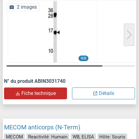
2 images
WB
N° du produit ABIN3031740
Fiche technique
Détails
MECOM anticorps (N-Term)
MECOM
Reactivité: Humain
WB, ELISA
Hôte: Souris