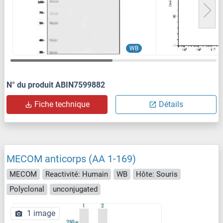
WB
N° du produit ABIN7599882
Fiche technique
Détails
MECOM anticorps (AA 1-169)
MECOM
Reactivité: Humain
WB
Hôte: Souris
Polyclonal
unconjugated
1 image