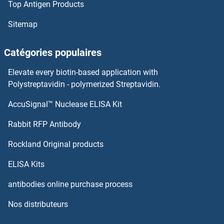
Top Antigen Products
MCMBP Anticorps
Sitemap
MCM9 Anticorps
Catégories populaires
MCM8 Anticorps
Elevate every biotin-based application with
Polystreptavidin - polymerized Streptavidin.
ME1 Anticorps
AccuSignal™ Nuclease ELISA Kit
ME3 Anticorps
Rabbit RFP Antibody
MEA1 Anticorps
Rockland Original products
ELISA Kits
MEAF6 Anticorps
antibodies online purchase process
MECP2 Anticorps
Nos distributeurs
MECR Anticorps