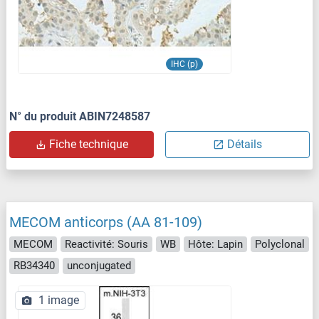
IHC (p)
N° du produit ABIN7248587
Fiche technique
Détails
MECOM anticorps (AA 81-109)
MECOM
Reactivité: Souris
WB
Hôte: Lapin
Polyclonal
RB34340
unconjugated
1 image