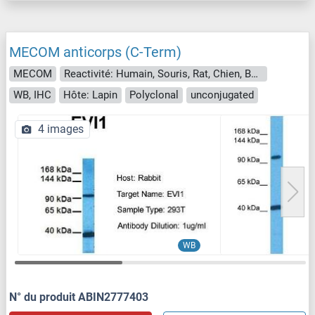
MECOM anticorps (C-Term)
MECOM
Reactivité: Humain, Souris, Rat, Chien, Boeuf (Vache), Cobaye, Cheval, Lapin
WB, IHC
Hôte: Lapin
Polyclonal
unconjugated
4 images
WB
N° du produit ABIN2777403