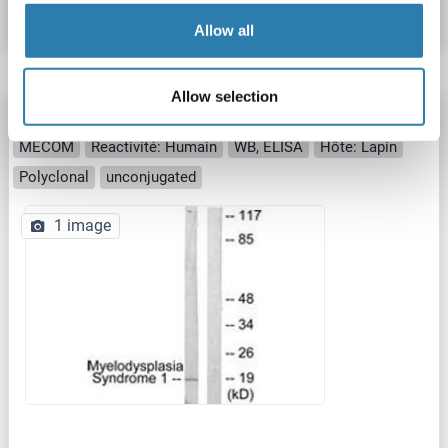
Fiche technique
Détails
Allow all
Allow selection
MECOM anticorps (AA 1-50)
MECOM
Reactivité: Humain
WB, ELISA
Hôte: Lapin
Polyclonal
unconjugated
1 image