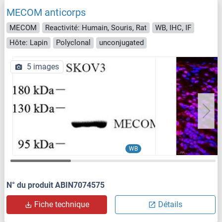
MECOM anticorps
MECOM
Reactivité: Humain, Souris, Rat
WB, IHC, IF
Hôte: Lapin
Polyclonal
unconjugated
5 images
WB
N° du produit ABIN7074575
Fiche technique
Détails