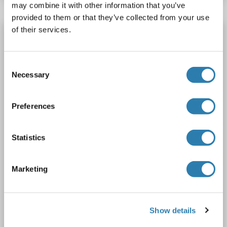
may combine it with other information that you’ve
provided to them or that they’ve collected from your use
of their services.
MECOM anticorps (AA 534-632)
MECOM
Reactivité: Humain
ELISA, IHC
Hôte: Lapin
Consent
Polyclonal
unconjugated
Necessary
Selection
1 image
Preferences
Statistics
Marketing
IHC
N° du produit ABIN7155497
Show details