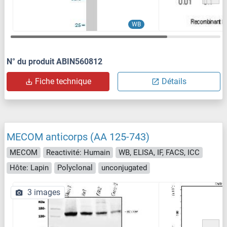
WB
N° du produit ABIN560812
Fiche technique
Détails
MECOM anticorps (AA 125-743)
MECOM
Reactivité: Humain
WB, ELISA, IF, FACS, ICC
Hôte: Lapin
Polyclonal
unconjugated
3 images