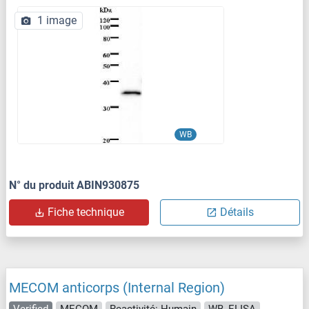
1 image
WB
N° du produit ABIN930875
Fiche technique
Détails
MECOM anticorps (Internal Region)
Verified
MECOM
Reactivité: Humain
WB, ELISA