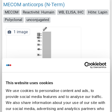
MECOM anticorps (N-Term)
MECOM
Reactivité: Humain
WB, ELISA, IHC
Hôte: Lapin
Polyclonal
unconjugated
1 image
WB
This website uses cookies
We use cookies to personalise content and ads, to
N° du produit ABIN7188967
provide social media features and to analyse our traffic.
Fiche technique
Détails
We also share information about your use of our site with
our social media, advertising and analytics partners who