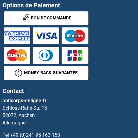
Options de Paiement
MED10 Anticorps
BON DE COMMANDE
MED11 Anticorps
MED12 Anticorps
MED12L Anticorps
MED13 Anticorps
MONEY-BACK-GUARANTEE
MED13L Anticorps
Contact
MED14 Anticorps
anticorps-enligne.fr
Schloss-Rahe-Str. 15
MED15 Anticorps
52072, Aachen
Allemagne
MED16 Anticorps
Tel
+49 (0)241 95 163 153