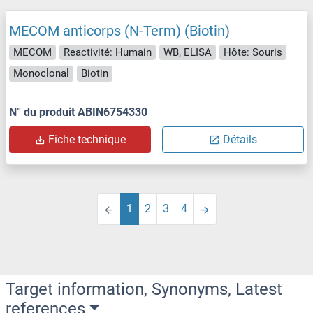
MECOM anticorps (N-Term) (Biotin)
MECOM
Reactivité: Humain
WB, ELISA
Hôte: Souris
Monoclonal
Biotin
N° du produit ABIN6754330
Fiche technique
Détails
1
2
3
4
Target information, Synonyms, Latest
references