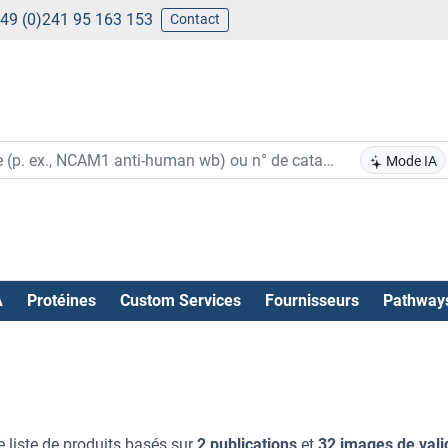
49 (0)241 95 163 153
Contact
Mode IA
A
Protéines
Custom Services
Fournisseurs
Pathway
e liste de produits basés sur
2 publications
et
32 images de vali