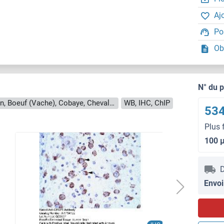
Aj
Po
Ob
N° du 
Reactivité: Humain, Souris, Rat, Chien, Boeuf (Vache), Cobaye, Cheval, Lapin
WB, IHC, ChIP
534
Plus 
100 
D
Envoi