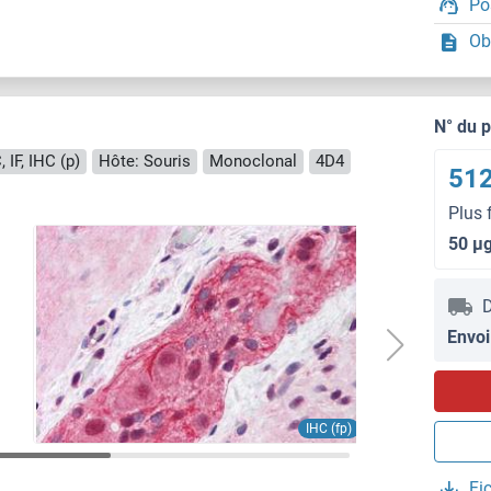
Po
Ob
N° du 
 IF, IHC (p)
Hôte: Souris
Monoclonal
4D4
512
Plus 
50 μ
D
Envoi
IHC (fp)
Fi