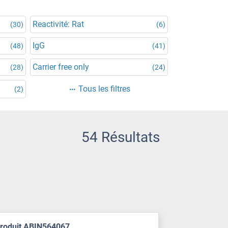
Reactivité: Rat
(30)
(6)
IgG
(48)
(41)
Carrier free only
(28)
(24)
Tous les filtres
(2)
54 Résultats
produit ABIN564067