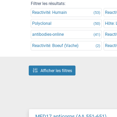
Filtrer les résultats:
Reactivité: Humain
Reacti
(53)
Polyclonal
Hôte: 
(50)
antibodies-online
Reacti
(41)
Reactivité: Boeuf (Vache)
Reacti
(2)
Afficher les filtres
MED17 anticorps (AA 551-651)