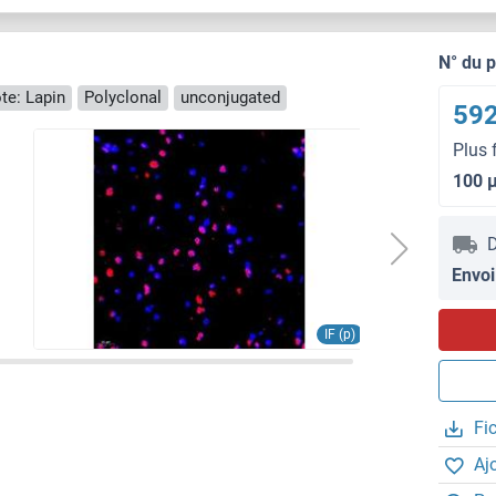
N° du 
te: Lapin
Polyclonal
unconjugated
592
Plus 
100 
D
Envoi
IF (p)
Fi
Aj