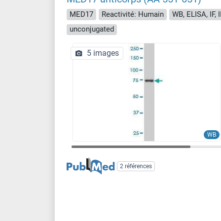
MED17
Reactivité: Humain
WB, ELISA, IF, 
unconjugated
5 images
WB
2 références