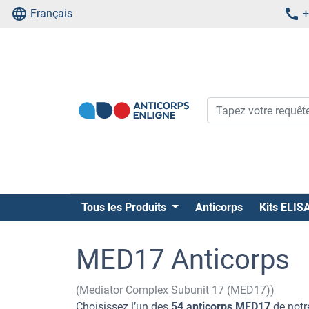
Français
+
Tous les Produits
Anticorps
Kits ELIS
MED17 Anticorps
(Mediator Complex Subunit 17 (MED17))
Choisissez l’un des
54 anticorps MED17
de notr