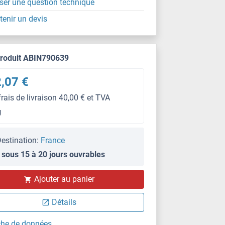
ser une question technique
tenir un devis
produit ABIN790639
,07 €
frais de livraison 40,00 € et TVA
g
estination:
France
 sous 15 à 20 jours ouvrables
Ajouter au panier
IHC (fp)
Détails
che de données