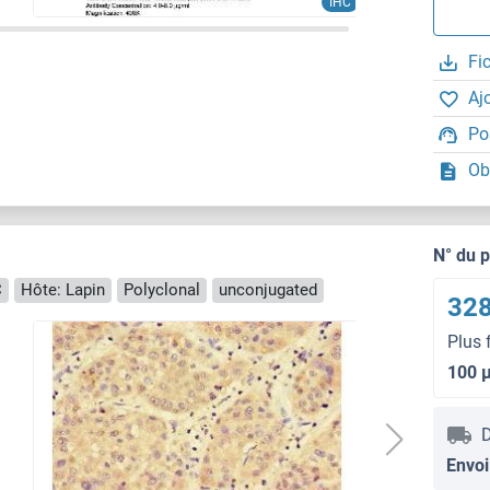
IHC
Fi
Aj
Po
Ob
N° du 
C
Hôte: Lapin
Polyclonal
unconjugated
328
Plus 
100 
D
Envoi