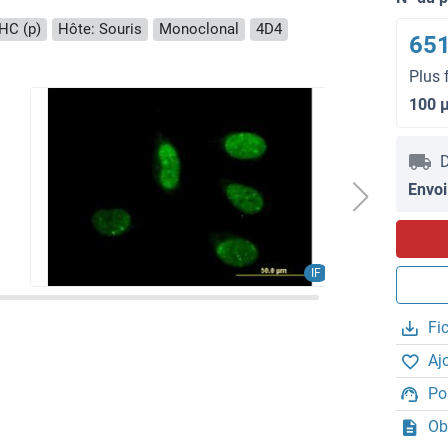
IHC (p)
Hôte: Souris
Monoclonal
4D4
651
Plus 
100 
D
Envoi
IF
Fi
Aj
Po
Ob