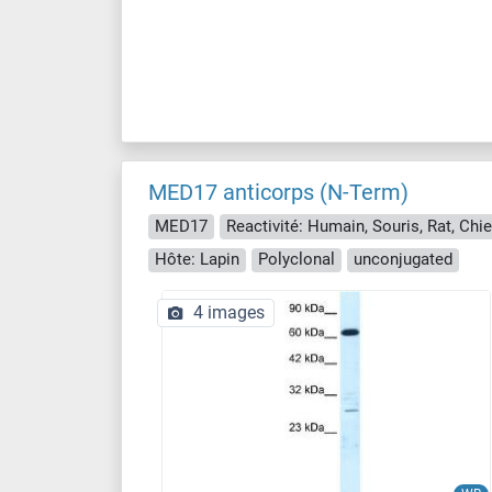
MED17 anticorps (N-Term)
MED17
Hôte: Lapin
Polyclonal
unconjugated
4 images