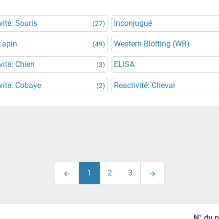
vité: Souris
Inconjugué
(27)
Lapin
Western Blotting (WB)
(49)
vité: Chien
ELISA
(3)
vité: Cobaye
Reactivité: Cheval
(2)
1
2
3
N° du 