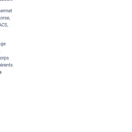
permet
orse,
ACS,
age
.
corps
érents
s