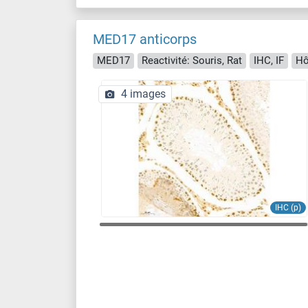
MED17 anticorps
MED17
Reactivité: Souris, Rat
IHC, IF
Hô
4 images
IHC (p)