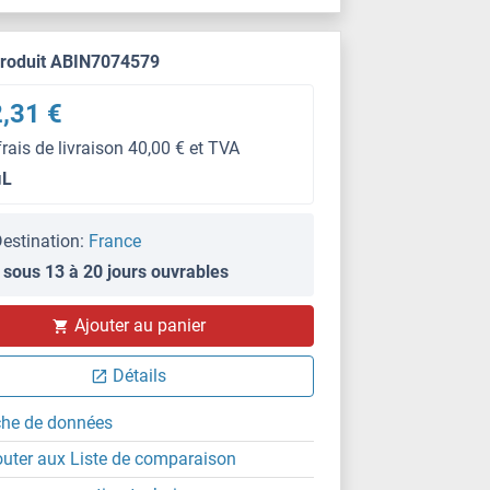
produit ABIN7074579
,31 €
frais de livraison 40,00 € et TVA
μL
estination:
France
 sous 13 à 20 jours ouvrables
IF (p)
Ajouter au panier
Détails
che de données
outer aux Liste de comparaison