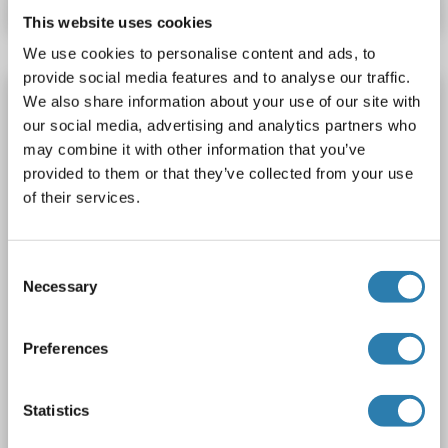
This website uses cookies
We use cookies to personalise content and ads, to
provide social media features and to analyse our traffic.
ME1 anticorps (AA 1-300)
We also share information about your use of our site with
our social media, advertising and analytics partners who
ME1
Reactivité: Humain
WB
Hôte: Lapin
Polyclonal
may combine it with other information that you’ve
unconjugated
provided to them or that they’ve collected from your use
of their services.
1 image
Consent
Necessary
Selection
Preferences
WB
Statistics
N° du produit ABIN1680809