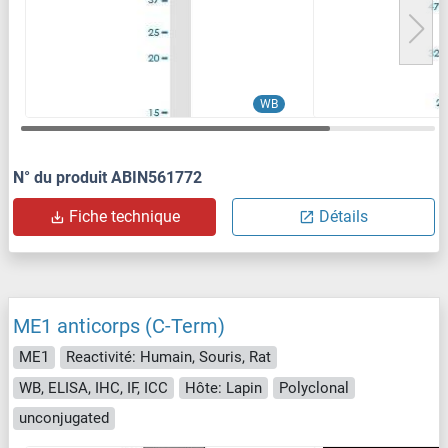
WB
N° du produit ABIN561772
Fiche technique
Détails
ME1 anticorps (C-Term)
ME1
Reactivité: Humain, Souris, Rat
WB, ELISA, IHC, IF, ICC
Hôte: Lapin
Polyclonal
unconjugated