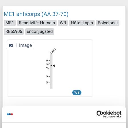
ME1 anticorps (AA 37-70)
ME1
Reactivité: Humain
WB
Hôte: Lapin
Polyclonal
RB55906
unconjugated
1 image
WB
N° du produit ABIN6243881
Fiche technique
Détails