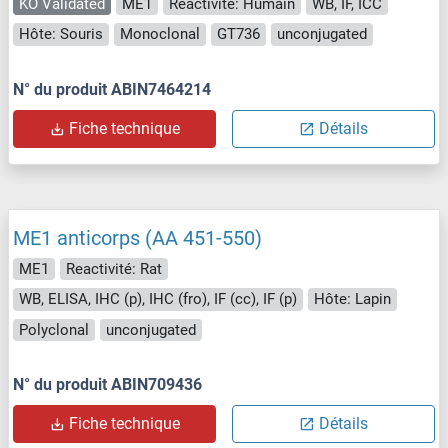
KO Validated
ME1
Reactivité: Humain
WB, IF, ICC
Hôte: Souris
Monoclonal
GT736
unconjugated
N° du produit ABIN7464214
Fiche technique
Détails
ME1 anticorps (AA 451-550)
ME1
Reactivité: Rat
WB, ELISA, IHC (p), IHC (fro), IF (cc), IF (p)
Hôte: Lapin
Polyclonal
unconjugated
N° du produit ABIN709436
Fiche technique
Détails