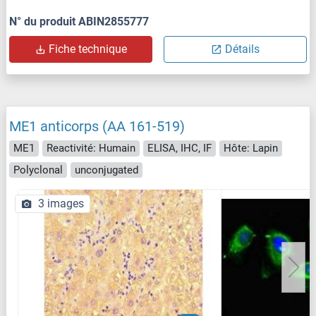
N° du produit ABIN2855777
Fiche technique
Détails
ME1 anticorps (AA 161-519)
ME1
Reactivité: Humain
ELISA, IHC, IF
Hôte: Lapin
Polyclonal
unconjugated
3 images