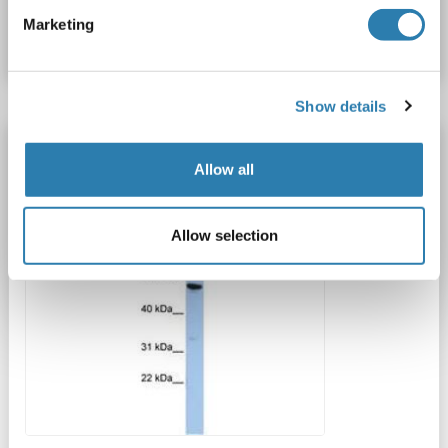
Marketing
Fiche technique
Détails
Show details
ME1 anticorps (AA 36-85)
Allow all
ME1
Reactivité: Humain, Chien, Porc
WB
Hôte: Lapin
Polyclonal
unconjugated
Allow selection
1 image