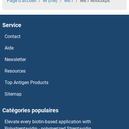
MDGA1 Anticorps
Page d'accueil
M (me)
ME1
ME1 Anticorps
MDFIC Anticorps
Service
MDFI Anticorps
Contact
MDC1 Anticorps
Aide
MCU Anticorps
Newsletter
Resources
MCT3 Anticorps
Top Antigen Products
MCRS1 Anticorps
Sitemap
MCPH1 Anticorps
Catégories populaires
MCOLN1 Anticorps
Elevate every biotin-based application with
MCMBP Anticorps
Polystreptavidin - polymerized Streptavidin.