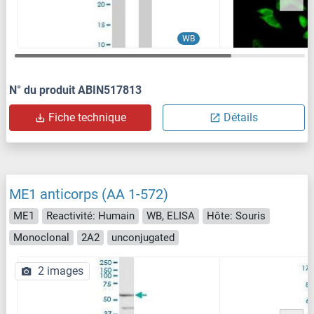
WB
N° du produit ABIN517813
Fiche technique
Détails
ME1 anticorps (AA 1-572)
ME1
Reactivité: Humain
WB, ELISA
Hôte: Souris
Monoclonal
2A2
unconjugated
2 images