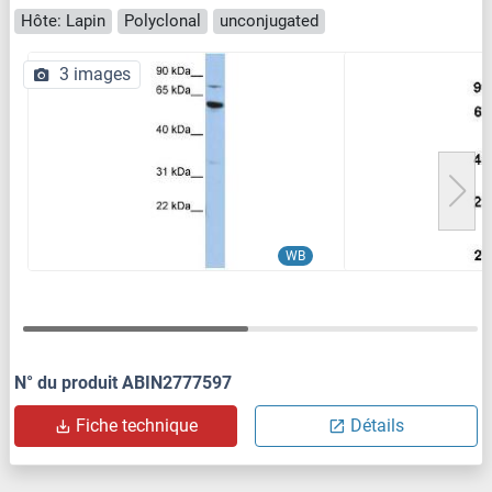
Hôte: Lapin
Polyclonal
unconjugated
3 images
WB
N° du produit ABIN2777597
Fiche technique
Détails