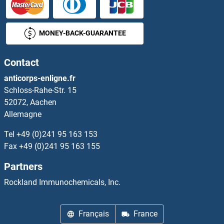
MED12L Anticorps
MONEY-BACK-GUARANTEE
MED13 Anticorps
Contact
MED13L Anticorps
anticorps-enligne.fr
Schloss-Rahe-Str. 15
MED14 Anticorps
52072, Aachen
Allemagne
MED15 Anticorps
Tel
+49 (0)241 95 163 153
MED16 Anticorps
Fax
+49 (0)241 95 163 155
Partners
MED17 Anticorps
Rockland Immunochemicals, Inc.
MED18 Anticorps
Français
France
MED19 Anticorps