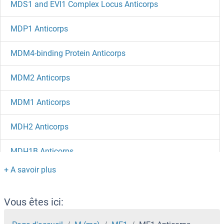
MDS1 and EVI1 Complex Locus Anticorps
MDP1 Anticorps
MDM4-binding Protein Anticorps
MDM2 Anticorps
MDM1 Anticorps
MDH2 Anticorps
MDH1B Anticorps
MDH1 Anticorps
MDGA2 Anticorps
Vous êtes ici: