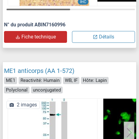
IHC
N° du produit ABIN7160996
Fiche technique
Détails
ME1 anticorps (AA 1-572)
ME1
Reactivité: Humain
WB, IF
Hôte: Lapin
Polyclonal
unconjugated
2 images