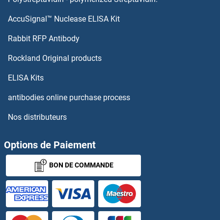
AccuSignal™ Nuclease ELISA Kit
MCM9 Anticorps
Rabbit RFP Antibody
ME3 Anticorps
Rockland Original products
MEA1 Anticorps
ELISA Kits
MEAF6 Anticorps
antibodies online purchase process
Nos distributeurs
MECP2 Anticorps
MECR Anticorps
Options de Paiement
BON DE COMMANDE
MED10 Anticorps
MED11 Anticorps
MED12 Anticorps