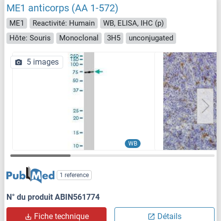
ME1 anticorps (AA 1-572)
ME1
Reactivité: Humain
WB, ELISA, IHC (p)
Hôte: Souris
Monoclonal
3H5
unconjugated
5 images
WB
1 reference
N° du produit ABIN561774
Fiche technique
Détails