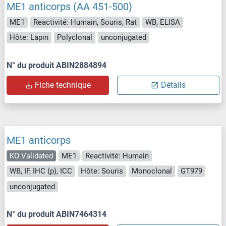
ME1 anticorps (AA 451-500)
ME1
Reactivité: Humain, Souris, Rat
WB, ELISA
Hôte: Lapin
Polyclonal
unconjugated
N° du produit ABIN2884894
Fiche technique
Détails
ME1 anticorps
KO Validated
ME1
Reactivité: Humain
WB, IF, IHC (p), ICC
Hôte: Souris
Monoclonal
GT979
unconjugated
N° du produit ABIN7464314