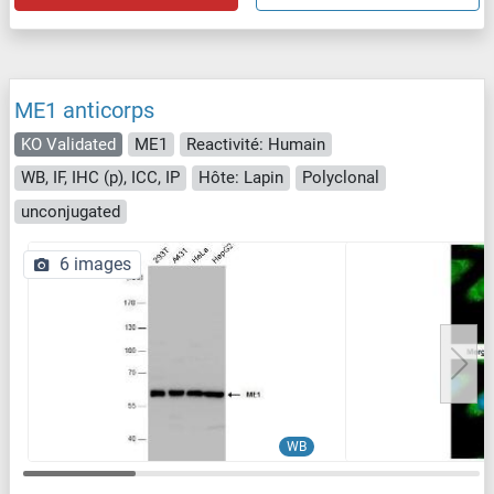
ME1 anticorps
KO Validated
ME1
Reactivité: Humain
WB, IF, IHC (p), ICC, IP
Hôte: Lapin
Polyclonal
unconjugated
6 images
WB