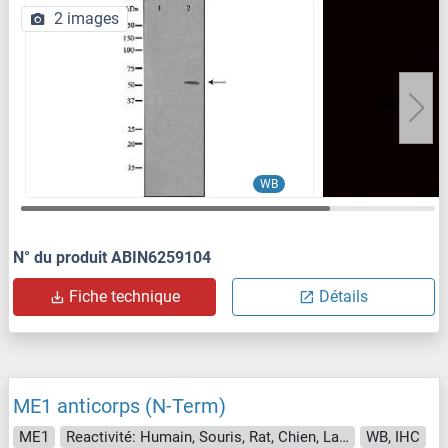
2 images
WB
N° du produit ABIN6259104
Fiche technique
Détails
ME1 anticorps (N-Term)
ME1
Reactivité: Humain, Souris, Rat, Chien, Lapin, Cheval, Porc, Mouton, Boeuf (Vache)
WB, IHC