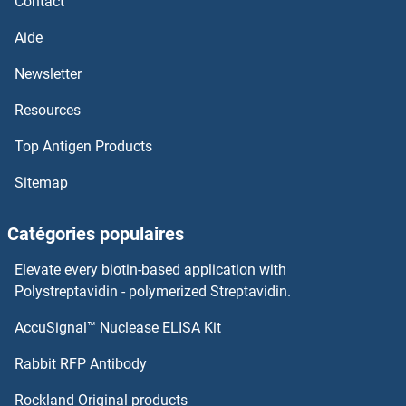
Contact
NDUFA1 Anticorps
Aide
Newsletter
NDST4 Anticorps
Resources
NDST3 Anticorps
Top Antigen Products
NDST2 Anticorps
Sitemap
NDST1 Anticorps
Catégories populaires
NDRG4 Anticorps
Elevate every biotin-based application with
Polystreptavidin - polymerized Streptavidin.
NDRG3 Anticorps
AccuSignal™ Nuclease ELISA Kit
NDUFAF2 Anticorps
Rabbit RFP Antibody
NDUFAF3 Anticorps
Rockland Original products