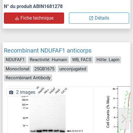
N° du produit ABIN1681278
Fiche technique
Détails
Recombinant NDUFAF1 anticorps
NDUFAF1
Reactivité: Humain
WB, FACS
Hôte: Lapin
Monoclonal
25GB1675
unconjugated
Recombinant Antibody
2 images