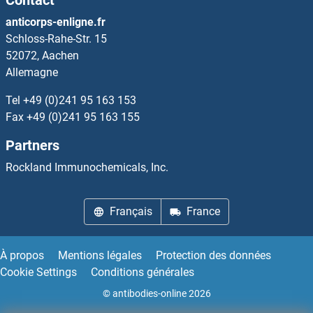
Contact
NDUFB6 Anticorps
anticorps-enligne.fr
Schloss-Rahe-Str. 15
NDUFB7 Anticorps
52072, Aachen
Allemagne
NDUFB8 Anticorps
Tel
+49 (0)241 95 163 153
NDUFB9 Anticorps
Fax
+49 (0)241 95 163 155
Partners
NDUFC1 Anticorps
Rockland Immunochemicals, Inc.
NDUFC2 Anticorps
Français
France
NDUFS1 Anticorps
NDUFS2 Anticorps
À propos
Mentions légales
Protection des données
Cookie Settings
Conditions générales
NDUFS3 Anticorps
© antibodies-online 2026