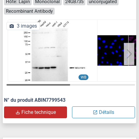
Hôte: Lapin
Monoclonal
24GB735
unconjugated
Recombinant Antibody
3 images
WB
N° du produit ABIN7799543
Fiche technique
Détails