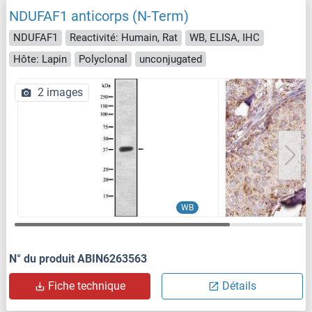
NDUFAF1 anticorps (N-Term)
NDUFAF1
Reactivité: Humain, Rat
WB, ELISA, IHC
Hôte: Lapin
Polyclonal
unconjugated
2 images
WB
N° du produit ABIN6263563
Fiche technique
Détails