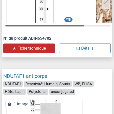
WB
N° du produit ABIN654702
Fiche technique
Détails
NDUFAF1 anticorps
NDUFAF1
Reactivité: Humain, Souris
WB, ELISA
Hôte: Lapin
Polyclonal
unconjugated
1 image