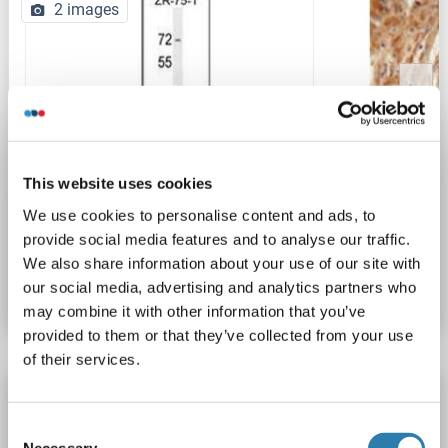
2 images
WB
This website uses cookies
We use cookies to personalise content and ads, to
provide social media features and to analyse our traffic.
N° du produit ABIN953630
We also share information about your use of our site with
Fiche technique
Détails
our social media, advertising and analytics partners who
may combine it with other information that you’ve
provided to them or that they’ve collected from your use
of their services.
Recombinant NDUFAF1 anticorps
NDUFAF1
Reactivité: Humain
Consent
Necessary