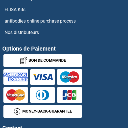
NDUFAF4 Anticorps
ELISA Kits
antibodies online purchase process
NDUFAF7 Anticorps
Nos distributeurs
NDUFB1 Anticorps
Options de Paiement
NDUFB10 Anticorps
BON DE COMMANDE
NDUFB11 Anticorps
NDUFB2 Anticorps
NDUFB3 Anticorps
NDUFB4 Anticorps
MONEY-BACK-GUARANTEE
NDUFB5 Anticorps