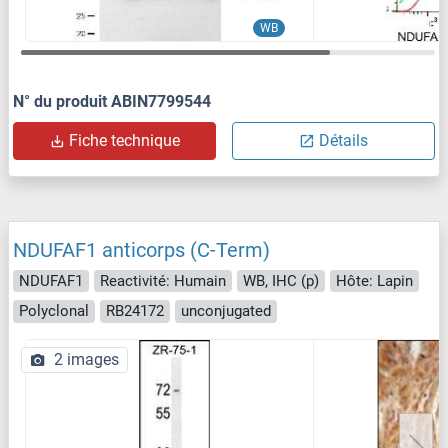
WB
N° du produit ABIN7799544
Fiche technique
Détails
NDUFAF1 anticorps (C-Term)
NDUFAF1
Reactivité: Humain
WB, IHC (p)
Hôte: Lapin
Polyclonal
RB24172
unconjugated
2 images