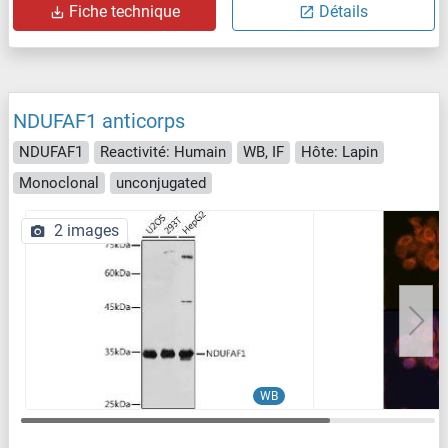
Fiche technique
Détails
NDUFAF1 anticorps
NDUFAF1
Reactivité: Humain
WB, IF
Hôte: Lapin
Monoclonal
unconjugated
2 images
WB