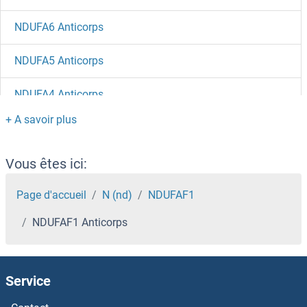
NDUFA6 Anticorps
NDUFA5 Anticorps
NDUFA4 Anticorps
NDUFA3 Anticorps
NDUFA2 Anticorps
Vous êtes ici:
NDUFA13 Anticorps
Page d'accueil
N (nd)
NDUFAF1
NDUFAF1 Anticorps
NDUFA12 Anticorps
NDUFA11 Anticorps
Service
NDUFA10 Anticorps