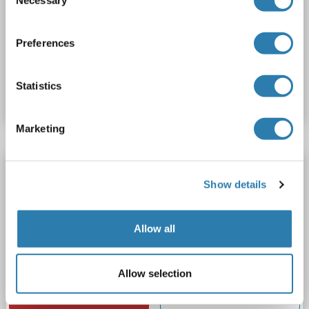
Selection
WB, IF, ICC, IP, IHC (p), IHC (fro)
Hôte: Lapin
Monoclonal
R04-2J6R04-2J6
unconjugated
Recombinant Antibody
Preferences
N° du produit ABIN7542167
Statistics
Fiche technique
Détails
Marketing
Recombinant NDUFAF1 anticorps
Show details
NDUFAF1
Reactivité: Humain
WB, IF, ICC, IP
Hôte: Lapin
Monoclonal
R04-1D9R04-1D9
unconjugated
Allow all
Recombinant Antibody
N° du produit ABIN7542166
Allow selection
Fiche technique
Détails