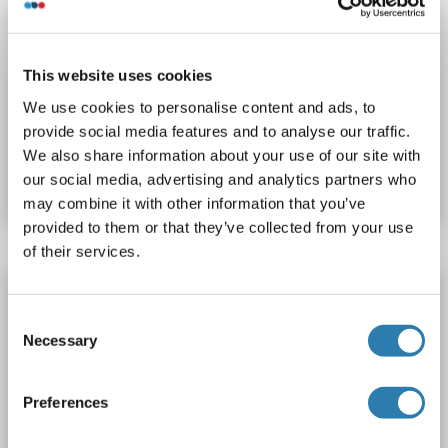
NEK1 anticorps (AA 301-400) (FITC)
NEK1
Reactivité: Souris, Rat
WB, IF (cc), IF (p)
This website uses cookies
Hôte: Lapin
Polyclonal
FITC
We use cookies to personalise content and ads, to
provide social media features and to analyse our traffic.
N° du produit ABIN907936
We also share information about your use of our site with
our social media, advertising and analytics partners who
Fiche technique
Détails
may combine it with other information that you’ve
provided to them or that they’ve collected from your use
of their services.
NEK1 anticorps (AA 301-400) (Cy3)
Consent
NEK1
Reactivité: Souris, Rat
WB, IF (cc), IF (p)
Necessary
Selection
Hôte: Lapin
Polyclonal
Cy3
Preferences
N° du produit ABIN907941
Fiche technique
Détails