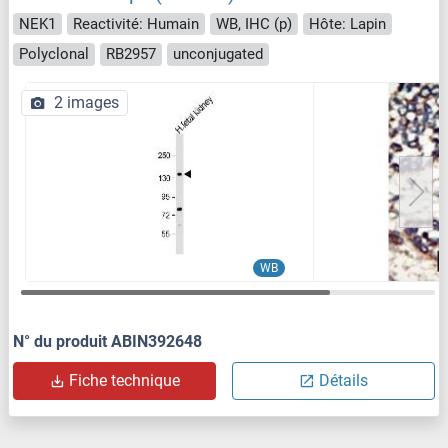
NEK1
Reactivité: Humain
WB, IHC (p)
Hôte: Lapin
Polyclonal
RB2957
unconjugated
2 images
WB
N° du produit ABIN392648
Fiche technique
Détails