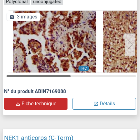
Polyclonal
unconjugated
3 images
IHC
N° du produit ABIN7169088
Fiche technique
Détails
NEK1 anticorps (C-Term)