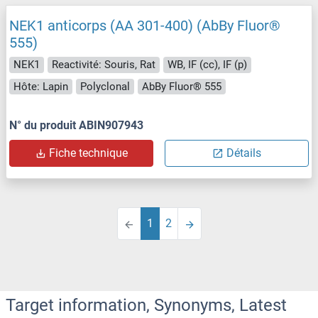
NEK1 anticorps (AA 301-400) (AbBy Fluor®
555)
NEK1
Reactivité: Souris, Rat
WB, IF (cc), IF (p)
Hôte: Lapin
Polyclonal
AbBy Fluor® 555
N° du produit ABIN907943
Fiche technique
Détails
1
2
Target information, Synonyms, Latest