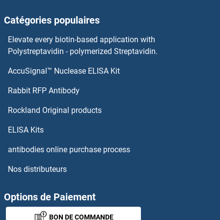
NECAB1 Anticorps
Catégories populaires
Nebulin Anticorps
Elevate every biotin-based application with
Nebulette Anticorps
Polystreptavidin - polymerized Streptavidin.
AccuSignal™ Nuclease ELISA Kit
NDUFV3 Anticorps
Rabbit RFP Antibody
NEK11 Anticorps
Rockland Original products
NEK2 Anticorps
ELISA Kits
NEK3 Anticorps
antibodies online purchase process
Nos distributeurs
NEK4 Anticorps
NEK5 Anticorps
Options de Paiement
BON DE COMMANDE
NEK6 Anticorps