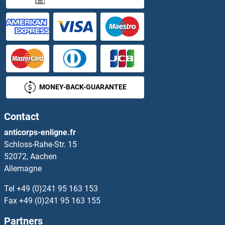
NEK7 Anticorps
NEK8 Anticorps
NEK9 Anticorps
MONEY-BACK-GUARANTEE
NELL1 Anticorps
Contact
NELL2 Anticorps
anticorps-enligne.fr
Schloss-Rahe-Str. 15
NEMF Anticorps
52072, Aachen
Allemagne
Nemo-Like Kinase Anticorps
Tel
+49 (0)241 95 163 153
NEO1 Anticorps
Fax
+49 (0)241 95 163 155
Partners
neonatal Fc Receptor Anticorps