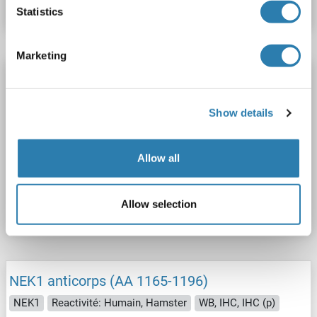
Statistics
Marketing
NEK1 anticorps (AA 301-400) (AbBy Fluor®
350)
Show details
NEK1
Reactivité: Souris, Rat
WB, IF (cc), IF (p)
Hôte: Lapin
Polyclonal
AbBy Fluor® 350
Allow all
N° du produit ABIN907930
Fiche technique
Détails
Allow selection
NEK1 anticorps (AA 1165-1196)
NEK1
Reactivité: Humain, Hamster
WB, IHC, IHC (p)