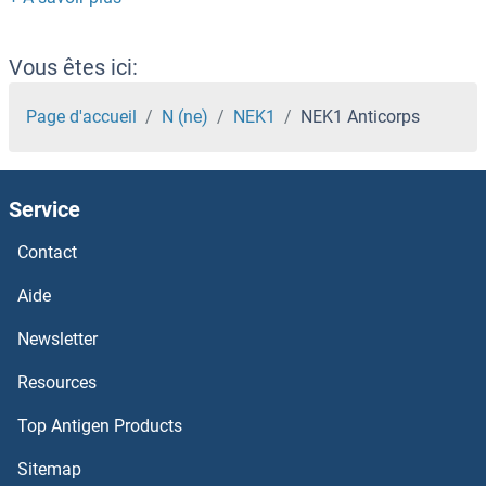
NEDD9 Anticorps
NEDD8 Anticorps
Vous êtes ici:
NEDD4-2 Anticorps
Page d'accueil
N (ne)
NEK1
NEK1 Anticorps
NEDD4 Anticorps
Service
NEDD1 Anticorps
Contact
Necdin-Like 2 Anticorps
Aide
NECAP2 Anticorps
Newsletter
Resources
NECAP1 Anticorps
Top Antigen Products
NECAB3 Anticorps
Sitemap