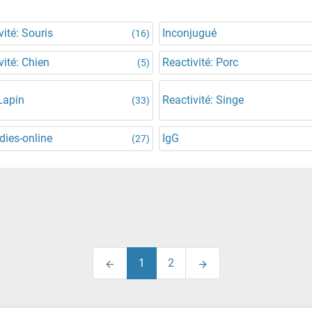
vité: Souris
Inconjugué
(16)
vité: Chien
Reactivité: Porc
(5)
Lapin
Reactivité: Singe
(33)
dies-online
IgG
(27)
1
2