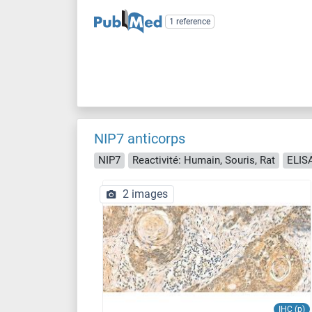
1 reference
NIP7 anticorps
NIP7
Reactivité: Humain, Souris, Rat
ELISA
2 images
IHC (p)