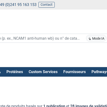
49 (0)241 95 163 153
Contact
Mode IA
A
Protéines
Custom Services
Fournisseurs
Pathway
iste de produits basés sur
1 publication
et
28 images de validat