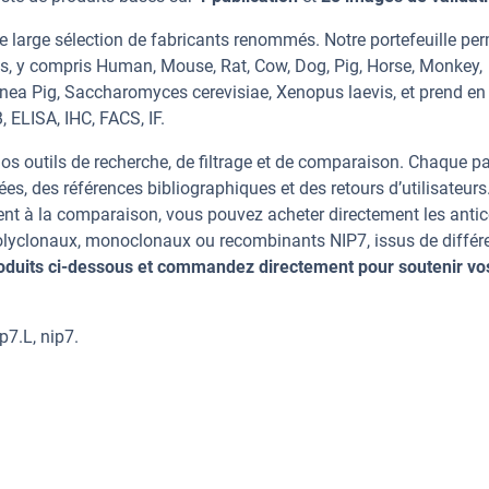
e large sélection de fabricants renommés. Notre portefeuille pe
es, y compris Human, Mouse, Rat, Cow, Dog, Pig, Horse, Monkey,
uinea Pig, Saccharomyces cerevisiae, Xenopus laevis, et prend en
 ELISA, IHC, FACS, IF.
os outils de recherche, de filtrage et de comparaison. Chaque p
ées, des références bibliographiques et des retours d’utilisateurs
nt à la comparaison, vous pouvez acheter directement les anti
polyclonaux, monoclonaux ou recombinants NIP7, issus de différ
oduits ci-dessous et commandez directement pour soutenir vo
p7.L, nip7.