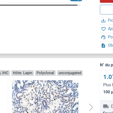
Fi
Aj
Po
Ob
N° du 
, IHC
Hôte: Lapin
Polyclonal
unconjugated
1.0
Plus 
100 
D