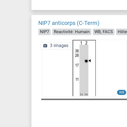
NIP7 anticorps (C-Term)
NIP7
Reactivité: Humain
WB, FACS
Hôte
3 images
WB