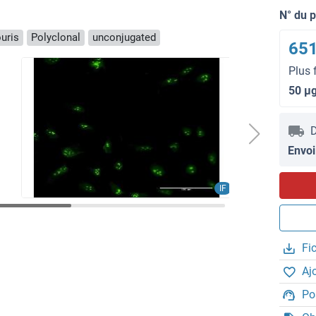
N° du 
uris
Polyclonal
unconjugated
651
Plus 
50 μ
D
Envoi
IF
Fi
Aj
Po