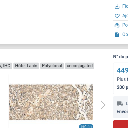
Fi
Aj
Po
Ob
N° du 
, IHC
Hôte: Lapin
Polyclonal
unconjugated
449
Plus 
200 
D
Envoi
IHC (p)