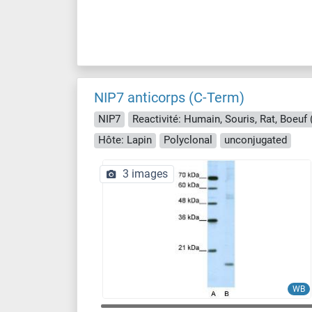
NIP7 anticorps (C-Term)
NIP7
Hôte: Lapin
Polyclonal
unconjugated
3 images
WB