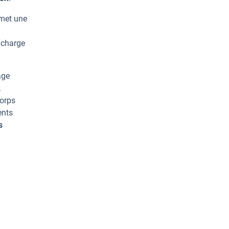
rmet une
 charge
age
.
corps
ents
s