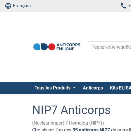
Français
+
Tous les Produits
Anticorps
Kits ELIS
NIP7 Anticorps
(Nuclear Import 7 Homolog (NIP7))
Choisissez l’un des
35 anticorps NIP7
de notre l