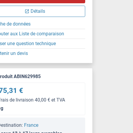
Détails
che de données
outer aux Liste de comparaison
ser une question technique
tenir un devis
produit ABIN629985
75,31 €
frais de livraison 40,00 € et TVA
μg
estination:
France