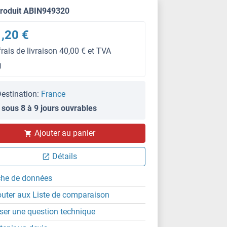
produit ABIN949320
,20 €
frais de livraison 40,00 € et TVA
g
estination:
France
 sous 8 à 9 jours ouvrables
IF
Ajouter au panier
Détails
che de données
outer aux Liste de comparaison
ser une question technique