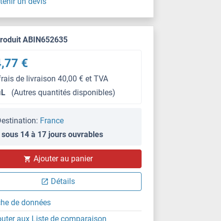
tenir un devis
produit ABIN652635
,77 €
frais de livraison 40,00 € et TVA
μL
(Autres quantités disponibles)
estination:
France
 sous 14 à 17 jours ouvrables
WB
Ajouter au panier
Détails
che de données
outer aux Liste de comparaison