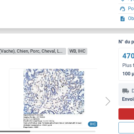
Po
Ob
N° du 
Reactivité: Humain, Souris, Rat, Boeuf (Vache), Chien, Porc, Cheval, Lapin, Poisson zèbre (Danio rerio), Cobaye, Saccharomyces cerevisiae
WB, IHC
470
Plus 
100 
D
Envoi
IHC