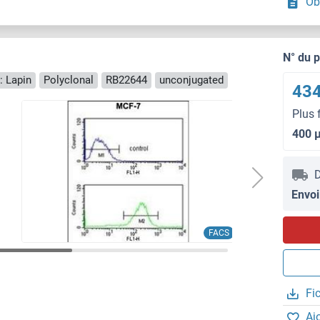
Ob
N° du 
: Lapin
Polyclonal
RB22644
unconjugated
434
Plus 
400 
D
Envoi
FACS
Fi
Aj