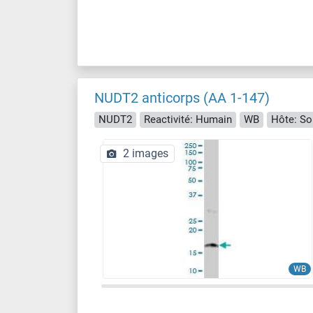
NUDT2 anticorps (AA 1-147)
NUDT2
Reactivité: Humain
WB
Hôte: So
2 images
WB