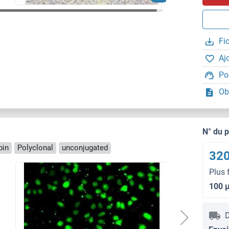
Fi
Aj
Po
Ob
N° du 
pin
Polyclonal
unconjugated
320
Plus 
100 
D