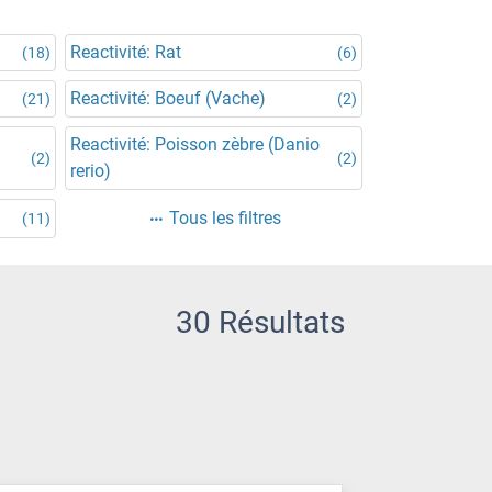
Reactivité: Rat
(18)
(6)
Reactivité: Boeuf (Vache)
(21)
(2)
Reactivité: Poisson zèbre (Danio
(2)
(2)
rerio)
Tous les filtres
(11)
30 Résultats