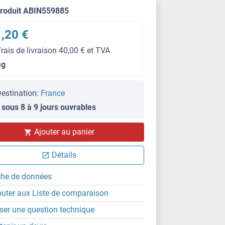
produit ABIN559885
,20 €
frais de livraison 40,00 € et TVA
μg
estination:
France
 sous 8 à 9 jours ouvrables
WB
Ajouter au panier
Détails
che de données
outer aux Liste de comparaison
ser une question technique