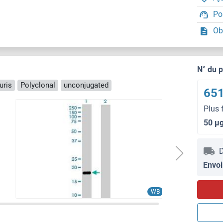
Po
Ob
N° du 
uris
Polyclonal
unconjugated
651
Plus 
50 μ
D
Envoi
WB