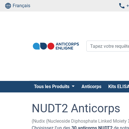
Français
+
Tous les Produits
Anticorps
Kits ELIS
NUDT2 Anticorps
(Nudix (Nucleoside Diphosphate Linked Moiety 
Choisissez l’un des
30 anticorps NUDT2
de notre