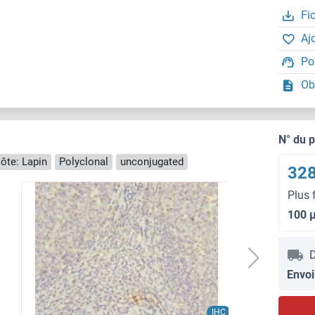
Fi
Aj
Po
Ob
N° du 
ôte: Lapin
Polyclonal
unconjugated
328
Plus 
100 
D
Envoi
IHC