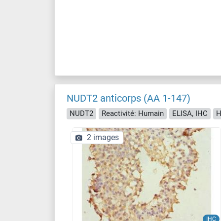
NUDT2 anticorps (AA 1-147)
NUDT2
Reactivité: Humain
ELISA, IHC
H
2 images
IHC