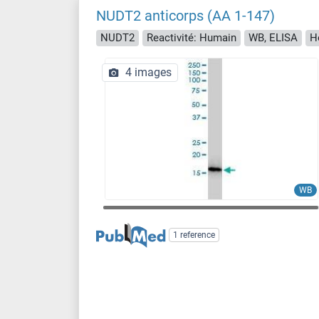
NUDT2 anticorps (AA 1-147)
NUDT2
Reactivité: Humain
WB, ELISA
H
4 images
WB
1 reference