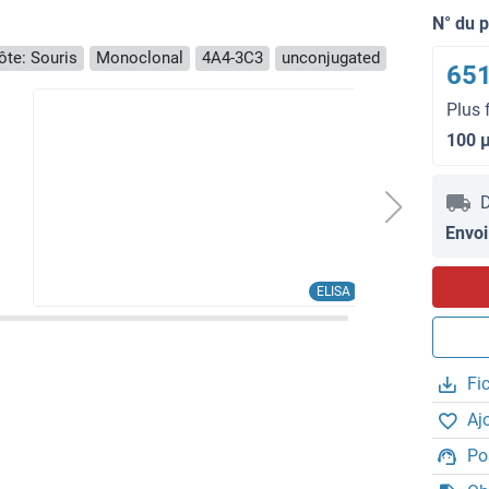
N° du 
ôte: Souris
Monoclonal
4A4-3C3
unconjugated
651
Plus 
100 
D
Envoi
ELISA
Fi
Aj
Po