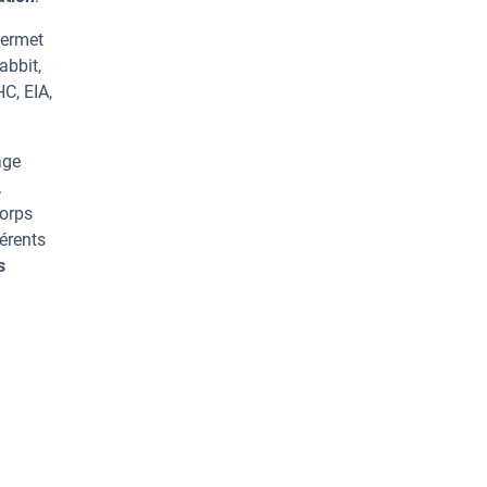
permet
abbit,
HC, EIA,
age
.
corps
érents
s