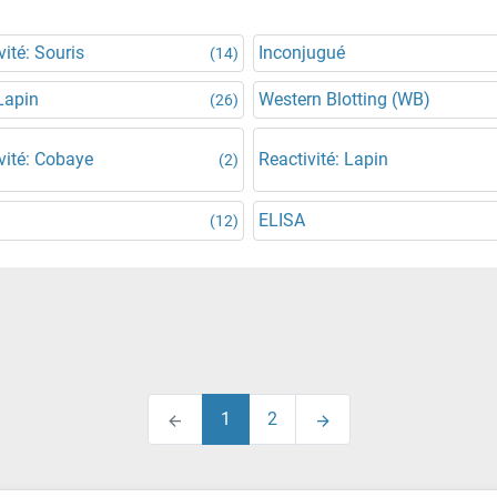
vité: Souris
Inconjugué
(14)
Lapin
Western Blotting (WB)
(26)
vité: Cobaye
Reactivité: Lapin
(2)
ELISA
(12)
1
2