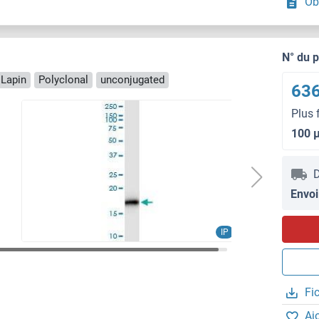
Ob
N° du 
 Lapin
Polyclonal
unconjugated
636
Plus 
100 
D
Envoi
IP
Fi
Aj