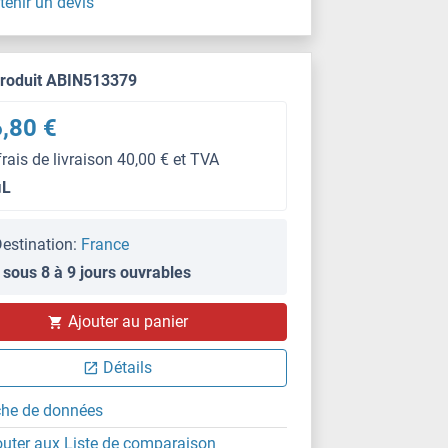
tenir un devis
produit ABIN513379
,80 €
frais de livraison 40,00 € et TVA
μL
estination:
France
 sous 8 à 9 jours ouvrables
Ajouter au panier
Détails
che de données
outer aux Liste de comparaison