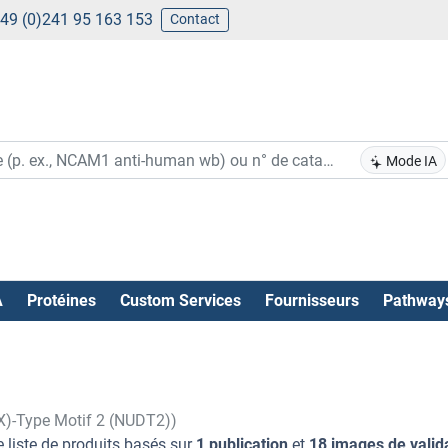
49 (0)241 95 163 153
Contact
Mode IA
A
Protéines
Custom Services
Fournisseurs
Pathway
X)-Type Motif 2 (NUDT2))
 liste de produits basés sur
1 publication
et
18 images de valid