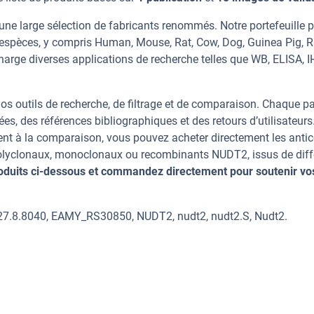
ne large sélection de fabricants renommés. Notre portefeuille 
espèces, y compris Human, Mouse, Rat, Cow, Dog, Guinea Pig, R
charge diverses applications de recherche telles que WB, ELISA, I
os outils de recherche, de filtrage et de comparaison. Chaque p
ées, des références bibliographiques et des retours d’utilisateurs
nt à la comparaison, vous pouvez acheter directement les anti
 polyclonaux, monoclonaux ou recombinants NUDT2, issus de diff
oduits ci-dessous et commandez directement pour soutenir vo
27.8.8040, EAMY_RS30850, NUDT2, nudt2, nudt2.S, Nudt2.