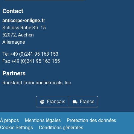
NUP43 Anticorps
Contact
NUP50 Anticorps
anticorps-enligne.fr
Schloss-Rahe-Str. 15
NUP54 Anticorps
52072, Aachen
Allemagne
NUP62 Anticorps
Tel
+49 (0)241 95 163 153
NUP62CL Anticorps
Fax
+49 (0)241 95 163 155
Partners
NUP85 Anticorps
Rockland Immunochemicals, Inc.
NUP88 Anticorps
Français
France
NUP93 Anticorps
NUP98 Anticorps
À propos
Mentions légales
Protection des données
Cookie Settings
Conditions générales
NUPL1 Anticorps