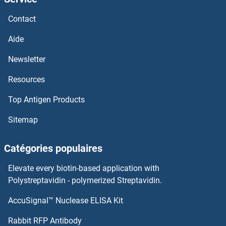
NUDT21 Anticorps
Contact
NUDT2 Anticorps
Aide
Newsletter
NUDT19 Anticorps
Resources
NUDT18 Anticorps
Top Antigen Products
NUDT17 Anticorps
Sitemap
NUDT16L1 Anticorps
Catégories populaires
NUDT16 Anticorps
Elevate every biotin-based application with
Polystreptavidin - polymerized Streptavidin.
NUDT15 Anticorps
AccuSignal™ Nuclease ELISA Kit
NUP133 Anticorps
Rabbit RFP Antibody