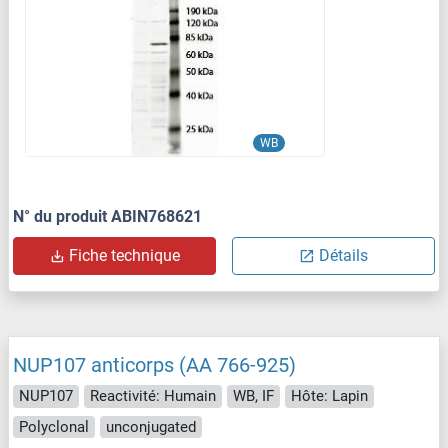
WB
N° du produit ABIN768621
Fiche technique
Détails
NUP107 anticorps (AA 766-925)
NUP107
Reactivité: Humain
WB, IF
Hôte: Lapin
Polyclonal
unconjugated