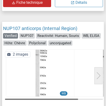
Fiche technique
Détails
NUP107 anticorps (Internal Region)
Verified
NUP107
Reactivité: Humain, Souris
WB, ELISA
Hôte: Chèvre
Polyclonal
unconjugated
2 images
WB