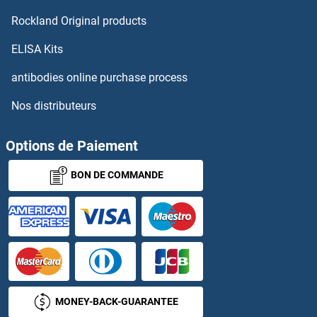
NUP153 Anticorps
Rockland Original products
NUP155 Anticorps
ELISA Kits
antibodies online purchase process
NUP160 Anticorps
Nos distributeurs
NUP188 Anticorps
Options de Paiement
NUP205 Anticorps
BON DE COMMANDE
NUP210 Anticorps
NUP214 Anticorps
NUP35 Anticorps
NUP37 Anticorps
MONEY-BACK-GUARANTEE