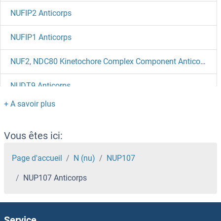
NUFIP2 Anticorps
NUFIP1 Anticorps
NUF2, NDC80 Kinetochore Complex Component Anticorps
NUDT9 Anticorps
NUDT8 Anticorps
NUDT7 Anticorps
Vous êtes ici:
NUDT6 Anticorps
Page d'accueil
N (nu)
NUP107
NUP107 Anticorps
NUDT5 Anticorps
NUDT22 Anticorps
Service