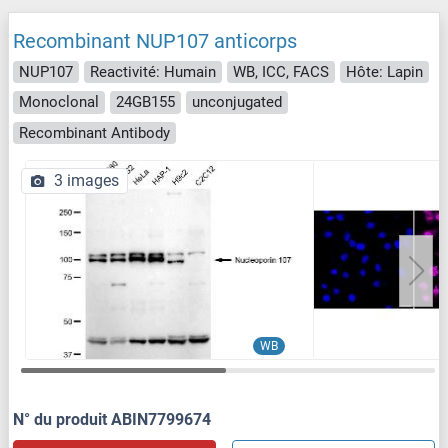
Recombinant NUP107 anticorps
NUP107
Reactivité: Humain
WB, ICC, FACS
Hôte: Lapin
Monoclonal
24GB155
unconjugated
Recombinant Antibody
3 images
WB
N° du produit ABIN7799674