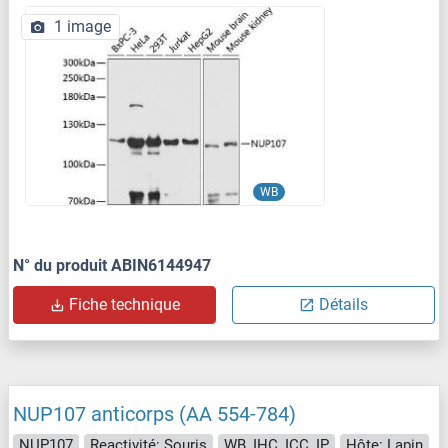
1 image
WB
N° du produit ABIN6144947
Fiche technique
Détails
NUP107 anticorps (AA 554-784)
NUP107
Reactivité: Souris
WB, IHC, ICC, IP
Hôte: Lapin