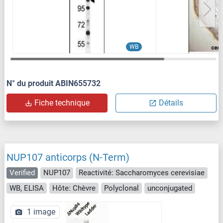
WB
N° du produit ABIN655732
Fiche technique
Détails
NUP107 anticorps (N-Term)
Verified
NUP107
Reactivité: Saccharomyces cerevisiae
WB, ELISA
Hôte: Chèvre
Polyclonal
unconjugated
1 image