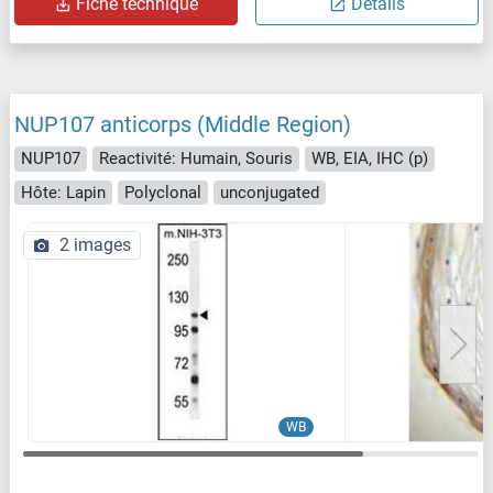
Fiche technique
Détails
NUP107 anticorps (Middle Region)
NUP107
Reactivité: Humain, Souris
WB, EIA, IHC (p)
Hôte: Lapin
Polyclonal
unconjugated
2 images
WB