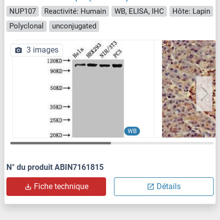
NUP107
Reactivité: Humain
WB, ELISA, IHC
Hôte: Lapin
Polyclonal
unconjugated
3 images
WB
N° du produit ABIN7161815
Fiche technique
Détails