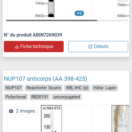
WB
N° du produit ABIN7269039
Fiche technique
Détails
NUP107 anticorps (AA 398-425)
NUP107
Reactivité: Souris
WB, IHC (p)
Hôte: Lapin
Polyclonal
RB20191
unconjugated
2 images