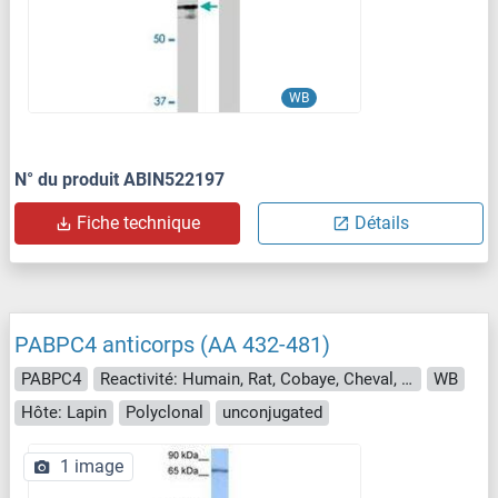
WB
N° du produit ABIN522197
Fiche technique
Détails
PABPC4 anticorps (AA 432-481)
PABPC4
Reactivité: Humain, Rat, Cobaye, Cheval, Lapin, Singe
WB
Hôte: Lapin
Polyclonal
unconjugated
1 image