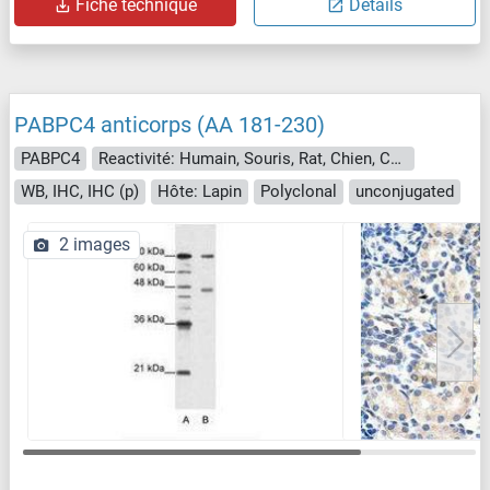
Fiche technique
Détails
PABPC4 anticorps (AA 181-230)
PABPC4
Reactivité: Humain, Souris, Rat, Chien, Cheval, Singe, Roussette (Chauve-souris)
WB, IHC, IHC (p)
Hôte: Lapin
Polyclonal
unconjugated
2 images