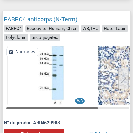
PABPC4 anticorps (N-Term)
PABPC4
Reactivité: Humain, Chien
WB, IHC
Hôte: Lapin
Polyclonal
unconjugated
2 images
WB
N° du produit ABIN629988