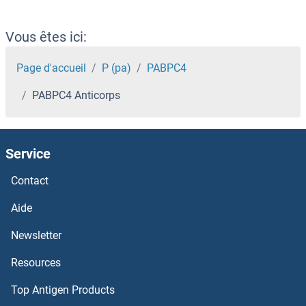
P4HB Anticorps
P4HA3 Anticorps
Vous êtes ici:
P4HA2 Anticorps
Page d'accueil
P (pa)
PABPC4
PABPC4 Anticorps
P4HA1 Anticorps
P450 (Cytochrome) Oxidoreductase Anticorps
Service
p300 Anticorps
Contact
P2RY8 Anticorps
Aide
Newsletter
P2RY6 Anticorps
Resources
P2RY4 Anticorps
Top Antigen Products
P2RY2 Anticorps