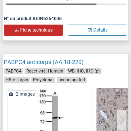
N° du produit ABIN6264006
Fiche technique
Détails
PABPC4 anticorps (AA 18-229)
PABPC4
Reactivité: Humain
WB, IHC, IHC (p)
Hôte: Lapin
Polyclonal
unconjugated
2 images