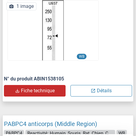
1 image
WB
N° du produit ABIN1538105
Fiche technique
Détails
PABPC4 anticorps (Middle Region)
PABPC4
Reactivité: Humain, Souris, Rat, Chien, Cobaye, Boeuf (Vache), Cheval, Lapin
WB