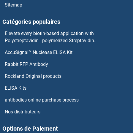
Sitemap
P2RY14 Anticorps
Catégories populaires
P2RY12 Anticorps
Elevate every biotin-based application with
Polystreptavidin - polymerized Streptavidin.
P2RY11 Anticorps
AccuSignal™ Nuclease ELISA Kit
PABPC5 Anticorps
Rabbit RFP Antibody
PACAP-38 Anticorps
Rockland Original products
PACRG Anticorps
ELISA Kits
antibodies online purchase process
PACS1 Anticorps
Nos distributeurs
PACS2 Anticorps
Options de Paiement
PACSIN1 Anticorps