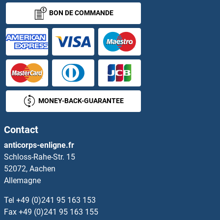
BON DE COMMANDE
PACSIN2 Anticorps
PACSIN3 Anticorps
PAD4 Anticorps
PADI1 Anticorps
MONEY-BACK-GUARANTEE
PADI2 Anticorps
Contact
PADI3 Anticorps
anticorps-enligne.fr
Schloss-Rahe-Str. 15
PAEP Anticorps
52072, Aachen
Allemagne
PAF1/PD2 Anticorps
Tel
+49 (0)241 95 163 153
PAFAH1B2 Anticorps
Fax
+49 (0)241 95 163 155