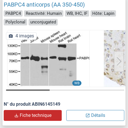
PABPC4 anticorps (AA 350-450)
PABPC4
Reactivité: Humain
WB, IHC, IF
Hôte: Lapin
Polyclonal
unconjugated
4 images
WB
N° du produit ABIN6145149
Fiche technique
Détails