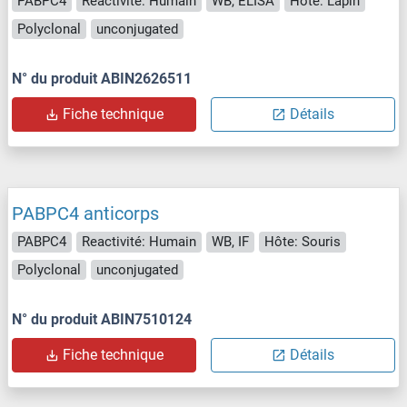
PABPC4
Reactivité: Humain
WB, ELISA
Hôte: Lapin
Polyclonal
unconjugated
N° du produit ABIN2626511
Fiche technique
Détails
PABPC4 anticorps
PABPC4
Reactivité: Humain
WB, IF
Hôte: Souris
Polyclonal
unconjugated
N° du produit ABIN7510124
Fiche technique
Détails