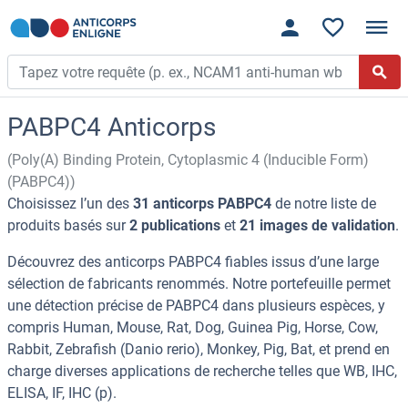
PABPC4 Anticorps
(Poly(A) Binding Protein, Cytoplasmic 4 (Inducible Form)
(PABPC4))
Choisissez l’un des
31 anticorps PABPC4
de notre liste de
produits basés sur
2 publications
et
21 images de validation
.
Découvrez des anticorps PABPC4 fiables issus d’une large
sélection de fabricants renommés. Notre portefeuille permet
une détection précise de PABPC4 dans plusieurs espèces, y
compris Human, Mouse, Rat, Dog, Guinea Pig, Horse, Cow,
Rabbit, Zebrafish (Danio rerio), Monkey, Pig, Bat, et prend en
charge diverses applications de recherche telles que WB, IHC,
ELISA, IF, IHC (p).