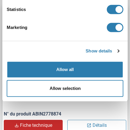
Statistics
PABPC4 anticorps (N-Term)
PABPC4
Reactivité: Humain, Souris, Rat, Chien, Cobaye, Boeuf (Vache), Cheval, Lapin, Poisson zèbre (Danio rerio)
Marketing
WB, IHC
Hôte: Lapin
Polyclonal
unconjugated
2 images
Show details
Allow all
Allow selection
WB
N° du produit ABIN2778874
Fiche technique
Détails