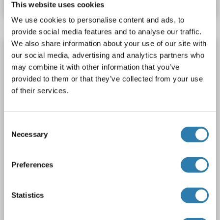
This website uses cookies
We use cookies to personalise content and ads, to
provide social media features and to analyse our traffic.
We also share information about your use of our site with
PDGFA Kit ELISA
our social media, advertising and analytics partners who
PDGFA
Reactivité: Humain
Colorimetric
may combine it with other information that you’ve
provided to them or that they’ve collected from your use
Sandwich ELISA
0.15 ng/mL - 10 ng/mL
of their services.
Cell Culture Supernatant, Cell Lysate, Plasma, Serum, Tissue Homogenate
1 image
Consent
Necessary
Selection
Preferences
Statistics
ELISA