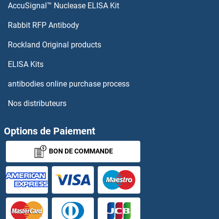
AccuSignal™ Nuclease ELISA Kit
PCSK1N Kits ELISA
Rabbit RFP Antibody
PDGFB Kits ELISA
Rockland Original products
PDGFC Kits ELISA
ELISA Kits
PDGFD Kits ELISA
antibodies online purchase process
Nos distributeurs
PDGFRA Kits ELISA
PDGFRB Kits ELISA
Options de Paiement
BON DE COMMANDE
PDGFRL Kits ELISA
PDHA2 Kits ELISA
PDHB Kits ELISA