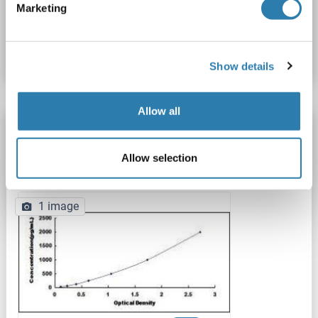
Marketing
N° du produit ABIN417366
Fiche technique
Détails
Show details
Allow all
PDGFA Kit ELISA
PDGFA
Reactivité: Lapin
Colorimetric
Sandwich ELISA
Allow selection
31.25 pg/mL - 2000 pg/mL
Plasma, Serum
1 image