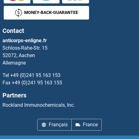
PDHX Kits ELISA
MONEY-BACK-GUARANTEE
PDIA2 Kits ELISA
Contact
PDIA3 Kits ELISA
anticorps-enligne.fr
Schloss-Rahe-Str. 15
PDIA4 Kits ELISA
52072, Aachen
Allemagne
PDIA5 Kits ELISA
Tel
+49 (0)241 95 163 153
PDIA6 Kits ELISA
Fax
+49 (0)241 95 163 155
Partners
PDK1 Kits ELISA
Rockland Immunochemicals, Inc.
PDK2 Kits ELISA
Français
France
PDK4 Kits ELISA