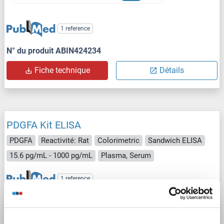
1 reference
N° du produit ABIN424234
Fiche technique
Détails
PDGFA Kit ELISA
PDGFA
Reactivité: Rat
Colorimetric
Sandwich ELISA
15.6 pg/mL - 1000 pg/mL
Plasma, Serum
1 reference
N° du produit ABIN416378
Fiche technique
Détails