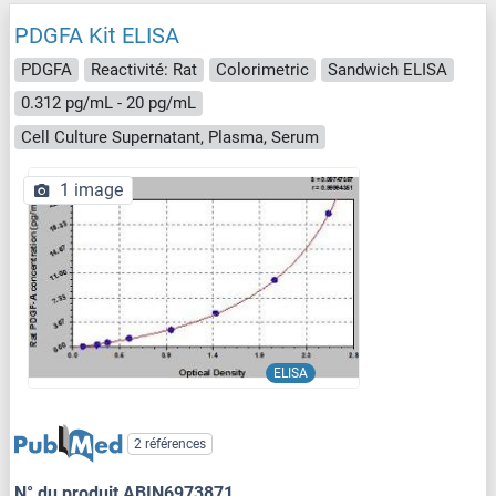
PDGFA Kit ELISA
PDGFA
Reactivité: Rat
Colorimetric
Sandwich ELISA
0.312 pg/mL - 20 pg/mL
Cell Culture Supernatant, Plasma, Serum
1 image
ELISA
2 références
N° du produit ABIN6973871