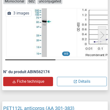
Monoclonal
6B2
unconjugated
3 images
WB
N° du produit ABIN562174
Fiche technique
Détails
PET112L anticorps (AA 301-383)