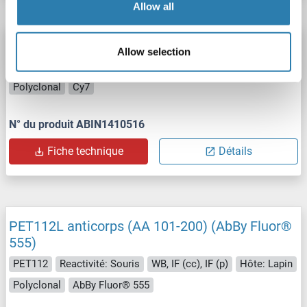
Allow all
PET112L anticorps (AA 101-200) (Cy7)
Allow selection
PET112
Reactivité: Souris
WB, IF (cc), IF (p)
Hôte: Lapin
Polyclonal
Cy7
N° du produit ABIN1410516
Fiche technique
Détails
PET112L anticorps (AA 101-200) (AbBy Fluor®
555)
PET112
Reactivité: Souris
WB, IF (cc), IF (p)
Hôte: Lapin
Polyclonal
AbBy Fluor® 555