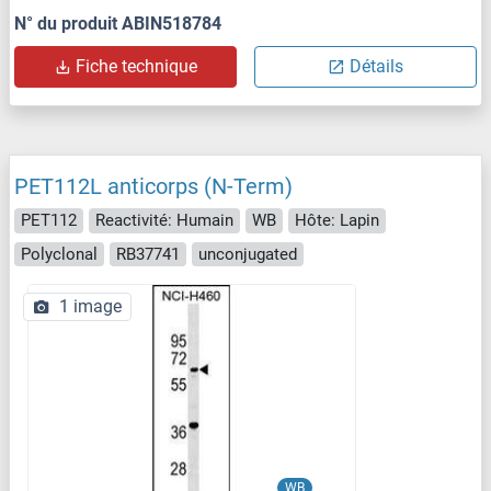
N° du produit ABIN518784
Fiche technique
Détails
PET112L anticorps (N-Term)
PET112
Reactivité: Humain
WB
Hôte: Lapin
Polyclonal
RB37741
unconjugated
1 image
WB