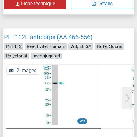
Fiche technique
Détails
PET112L anticorps (AA 466-556)
PET112
Reactivité: Humain
WB, ELISA
Hôte: Souris
Polyclonal
unconjugated
2 images
WB