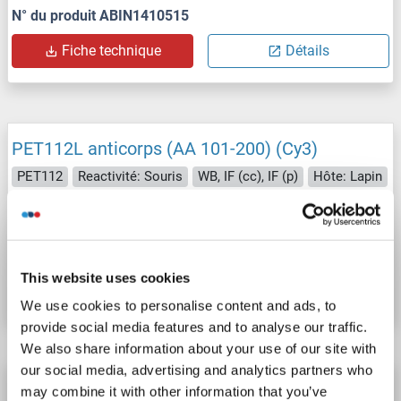
N° du produit ABIN1410515
Fiche technique
Détails
PET112L anticorps (AA 101-200) (Cy3)
PET112
Reactivité: Souris
WB, IF (cc), IF (p)
Hôte: Lapin
Polyclonal
Cy3
N° du produit ABIN1410513
This website uses cookies
Fiche technique
Détails
We use cookies to personalise content and ads, to
provide social media features and to analyse our traffic.
We also share information about your use of our site with
our social media, advertising and analytics partners who
PET112L anticorps (AA 101-200) (Cy5)
may combine it with other information that you’ve