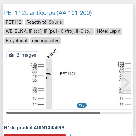
PET112L anticorps (AA 101-200)
PET112
Reactivité: Souris
WB, ELISA, IF (cc), IF (p), IHC (fro), IHC (p), ICC
Hôte: Lapin
Polyclonal
unconjugated
2 images
WB
N° du produit ABIN1385899