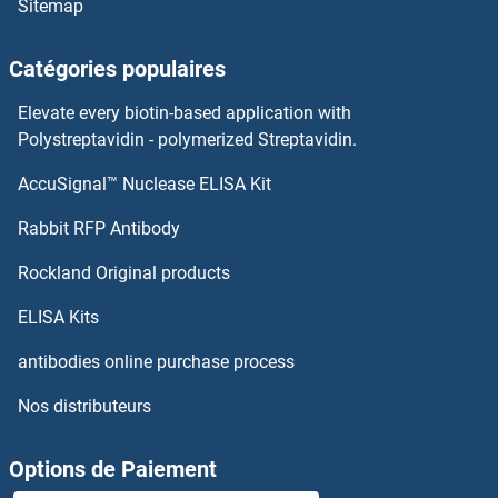
Sitemap
Peripheral Myelin Protein 22 Anticorps
Catégories populaires
Periostin Anticorps
Elevate every biotin-based application with
Polystreptavidin - polymerized Streptavidin.
Period Homolog 1 (Drosophila) Anticorps
AccuSignal™ Nuclease ELISA Kit
PEX1 Anticorps
Rabbit RFP Antibody
PEX10 Anticorps
Rockland Original products
PEX11A Anticorps
ELISA Kits
antibodies online purchase process
PEX11B Anticorps
Nos distributeurs
PEX11G Anticorps
Options de Paiement
PEX12 Anticorps