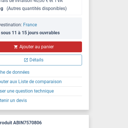
frais de livraison 40,00 € et TVA
μg
(Autres quantités disponibles)
estination:
France
 sous 11 à 15 jours ouvrables
Ajouter au panier
Détails
che de données
outer aux Liste de comparaison
ser une question technique
tenir un devis
produit ABIN7570806