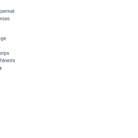
 permet
erses
age
.
corps
férents
s