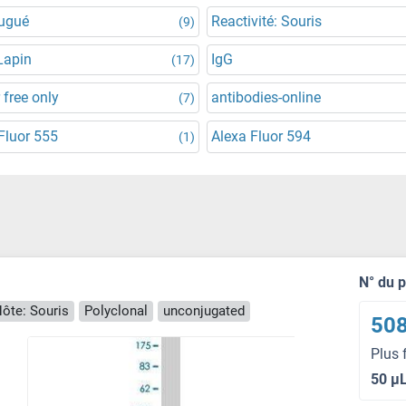
jugué
Reactivité: Souris
(9)
Lapin
IgG
(17)
 free only
antibodies-online
(7)
Fluor 555
Alexa Fluor 594
(1)
N° du 
ôte: Souris
Polyclonal
unconjugated
508
Plus 
50 μ