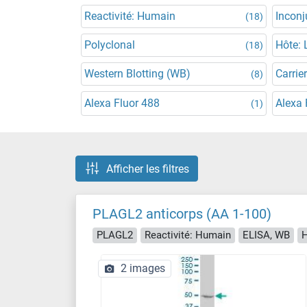
Reactivité: Humain
Incon
(18)
Polyclonal
Hôte: 
(18)
Western Blotting (WB)
Carrier
(8)
Alexa Fluor 488
Alexa 
(1)
Afficher les filtres
PLAGL2 anticorps (AA 1-100)
PLAGL2
Reactivité: Humain
ELISA, WB
H
2 images