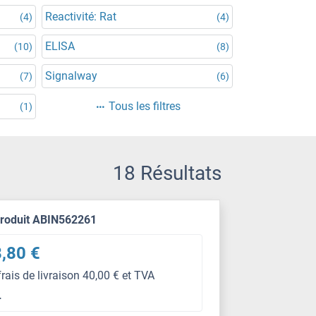
Reactivité: Rat
(4)
(4)
ELISA
(10)
(8)
Signalway
(7)
(6)
Tous les filtres
(1)
18 Résultats
produit ABIN562261
,80 €
frais de livraison 40,00 € et TVA
L