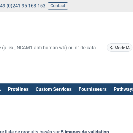
49 (0)241 95 163 153
Contact
Mode IA
A
Protéines
Custom Services
Fournisseurs
Pathway
re liste de produits basés sur
5 images de validation
.