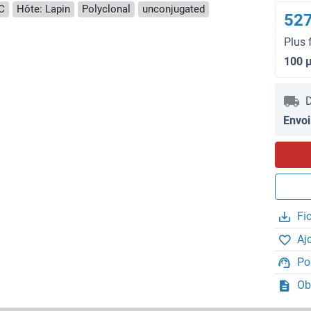
C
Hôte: Lapin
Polyclonal
unconjugated
527
Plus 
100 
D
Envoi
Fi
Aj
Po
Ob