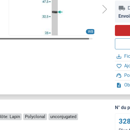
D
Envoi
WB
Fi
Aj
Po
Ob
N° du 
ôte: Lapin
Polyclonal
unconjugated
328