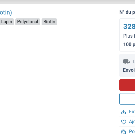
otin)
N° du 
 Lapin
Polyclonal
Biotin
328
Plus 
100 
D
Envoi
Fi
Aj
Po