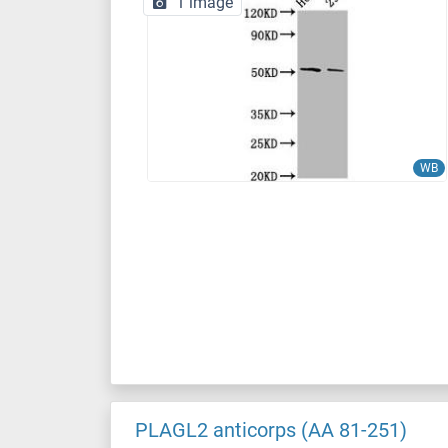
1 image
WB
PLAGL2 anticorps (AA 81-251)