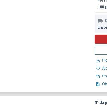
Plus 
100 
D
Envoi
Fi
Aj
Po
Ob
N° du 