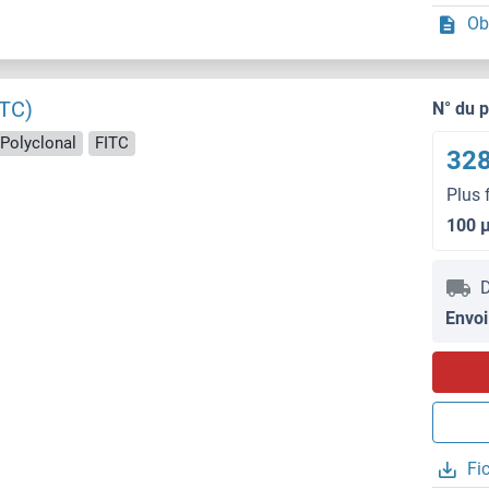
Ob
ITC)
N° du 
Polyclonal
FITC
328
Plus 
100 
D
Envoi
Fi