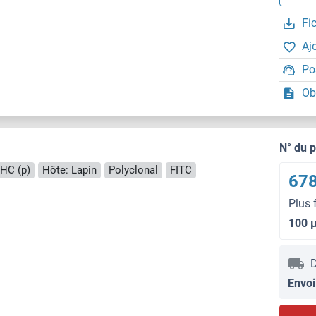
Fi
Aj
Po
Ob
N° du 
IHC (p)
Hôte: Lapin
Polyclonal
FITC
678
Plus 
100 
D
Envoi