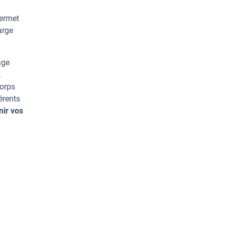
permet
arge
age
.
corps
érents
nir vos