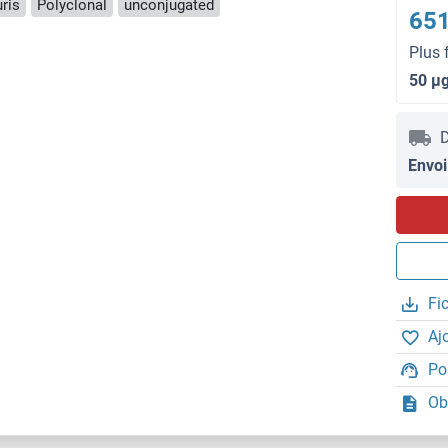
ris
Polyclonal
unconjugated
651
Plus 
50 μ
D
Envoi
Fi
Aj
Po
Ob