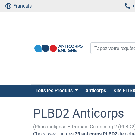
Français
+
Tous les Produits
Anticorps
Kits ELIS
PLBD2 Anticorps
(Phospholipase B Domain Containing 2 (PLBD2
Choisissez l’un des
39 anticorps PLBD2
de notre