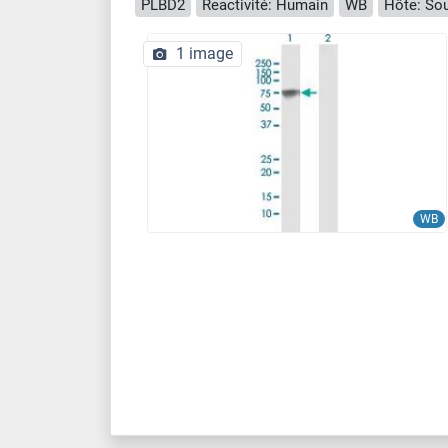
PLBD2
Reactivité: Humain
WB
Hôte: Sou
1 image
WB