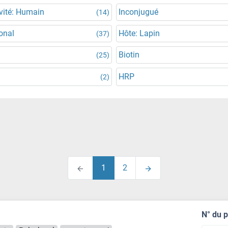
vité: Humain
Inconjugué
(14)
onal
Hôte: Lapin
(37)
Biotin
(25)
HRP
(2)
1
2
N° du 