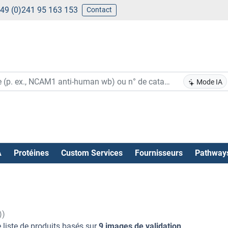
49 (0)241 95 163 153
Contact
Mode IA
A
Protéines
Custom Services
Fournisseurs
Pathway
))
 liste de produits basés sur
9 images de validation
.