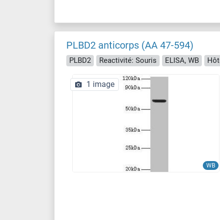
PLBD2 anticorps (AA 47-594)
PLBD2
Reactivité: Souris
ELISA, WB
Hôt
1 image
WB