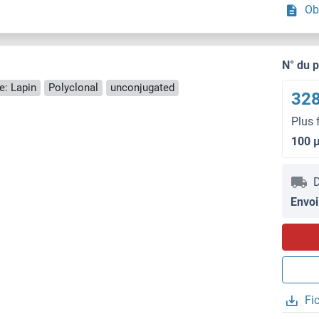
Ob
N° du 
e: Lapin
Polyclonal
unconjugated
328
Plus 
100 
D
Envoi
Fi