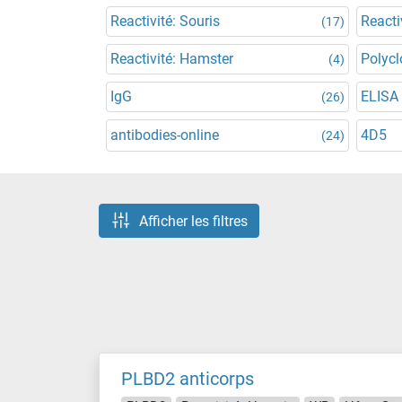
Reactivité: Souris
Reacti
(17)
Reactivité: Hamster
Polycl
(4)
IgG
ELISA
(26)
antibodies-online
4D5
(24)
Afficher les filtres
PLBD2 anticorps