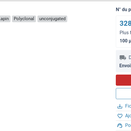
N° du 
Lapin
Polyclonal
unconjugated
328
Plus 
100 
D
Envoi
Fi
Aj
Po