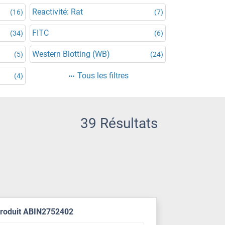
Reactivité: Rat
(16)
(7)
FITC
(34)
(6)
Western Blotting (WB)
(5)
(24)
Tous les filtres
(4)
39 Résultats
produit ABIN2752402