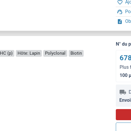
Aj
Po
Ob
N° du 
IHC (p)
Hôte: Lapin
Polyclonal
Biotin
678
Plus 
100 
D
Envoi