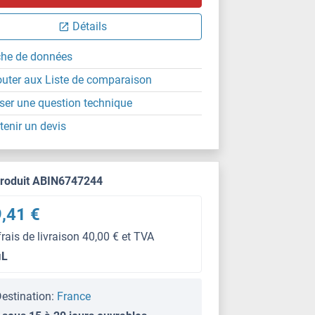
Détails
che de données
outer aux Liste de comparaison
ser une question technique
tenir un devis
produit ABIN6747244
,41 €
frais de livraison 40,00 € et TVA
μL
estination:
France