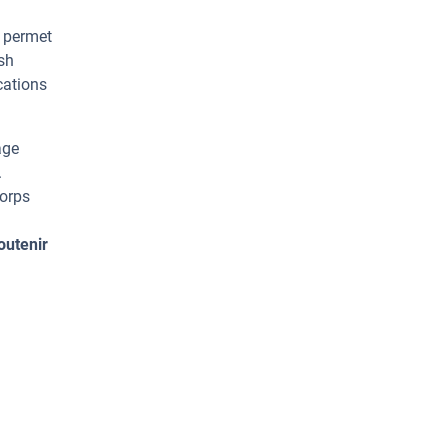
e permet
sh
cations
age
.
corps
outenir