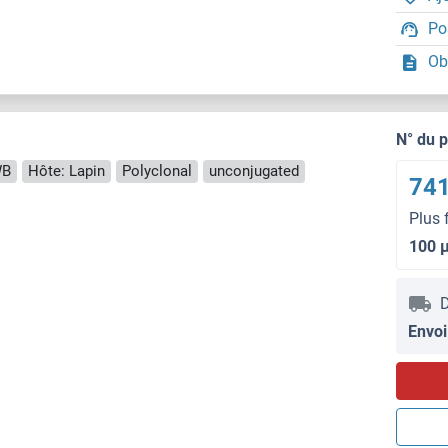
Po
Ob
N° du 
B
Hôte: Lapin
Polyclonal
unconjugated
741
Plus 
100 
D
Envoi