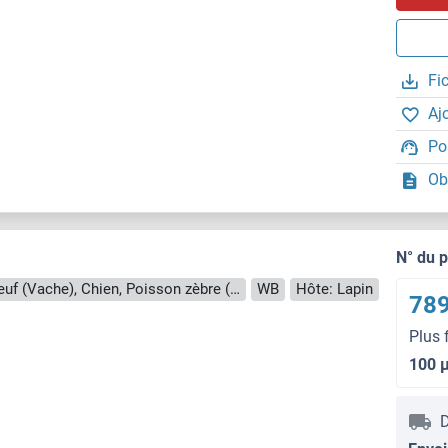
Fi
Aj
Po
Ob
N° du 
Reactivité: Humain, Souris, Rat, Boeuf (Vache), Chien, Poisson zèbre (Danio rerio), Porc, Cobaye, Cheval, Lapin, Singe, Roussette (Chauve-souris), Poulet, Xenopus laevis
WB
Hôte: Lapin
789
Plus 
100 
D