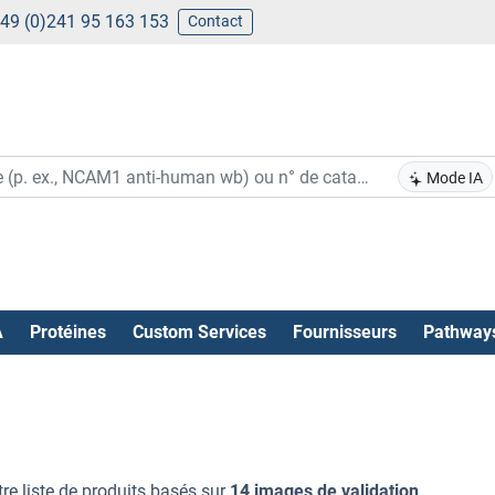
49 (0)241 95 163 153
Contact
Mode IA
A
Protéines
Custom Services
Fournisseurs
Pathway
re liste de produits basés sur
14 images de validation
.