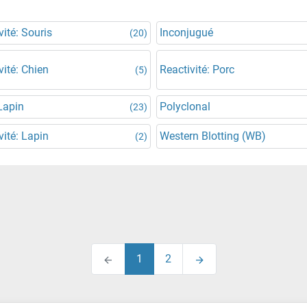
vité: Souris
Inconjugué
(20)
vité: Chien
Reactivité: Porc
(5)
Lapin
Polyclonal
(23)
vité: Lapin
Western Blotting (WB)
(2)
1
2