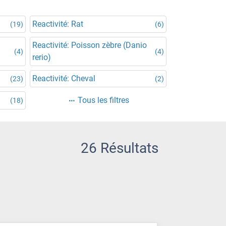
Reactivité: Rat
(19)
(6)
Reactivité: Poisson zèbre (Danio
(4)
(4)
rerio)
Reactivité: Cheval
(23)
(2)
Tous les filtres
(18)
26 Résultats