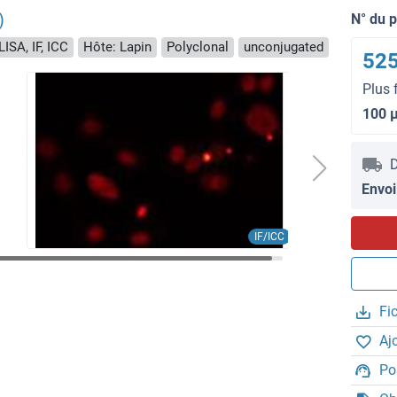
)
N° du 
ISA, IF, ICC
Hôte: Lapin
Polyclonal
unconjugated
525
Plus 
100 
D
Envoi
IF/ICC
Fi
Aj
Po