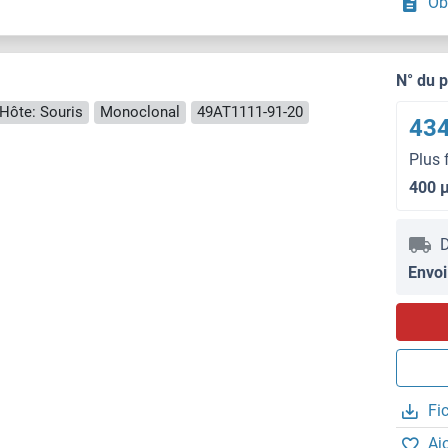
Ob
N° du 
Hôte: Souris
Monoclonal
49AT1111-91-20
434
Plus 
400 
D
Envoi
Fi
Aj