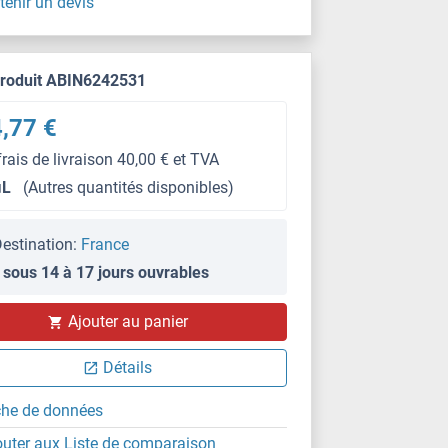
tenir un devis
produit ABIN6242531
,77 €
frais de livraison 40,00 € et TVA
μL
(Autres quantités disponibles)
estination:
France
 sous 14 à 17 jours ouvrables
Ajouter au panier
Détails
che de données
outer aux Liste de comparaison