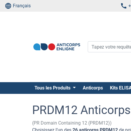
Français
+
Tous les Produits
Anticorps
Kits ELIS
PRDM12 Anticorps
(PR Domain Containing 12 (PRDM12))
Choisissez l’un des
26 anticorps PRDM12
de not