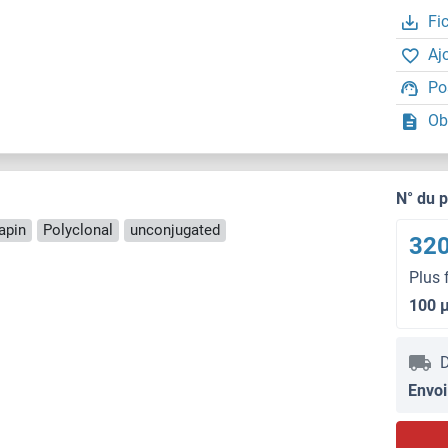
Fi
Aj
Po
Ob
N° du 
apin
Polyclonal
unconjugated
320
Plus 
100 
D
Envoi