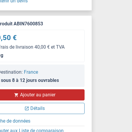
tenir un devis
produit ABIN7600853
,50 €
frais de livraison 40,00 € et TVA
μg
estination:
France
 sous 8 à 12 jours ouvrables
Ajouter au panier
FACS
Détails
che de données
outer aux Liste de comparaison