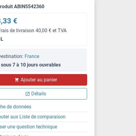
produit ABIN5542360
,33 €
frais de livraison 40,00 € et TVA
μL
estination:
France
 sous 7 à 10 jours ouvrables
Ajouter au panier
WB
Détails
che de données
outer aux Liste de comparaison
ser une question technique