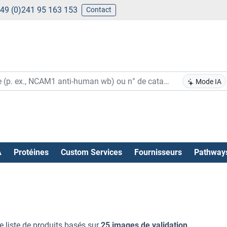
49 (0)241 95 163 153
Contact
Mode IA
A
Protéines
Custom Services
Fournisseurs
Pathway
e liste de produits basés sur
25 images de validation
.