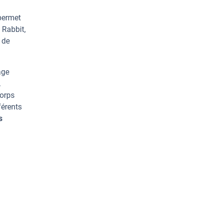
permet
 Rabbit,
 de
age
.
corps
férents
s