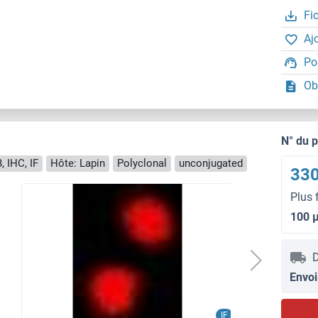
Fi
Aj
Po
Ob
N° du 
, IHC, IF
Hôte: Lapin
Polyclonal
unconjugated
330
Plus 
100 
D
Envoi
IF