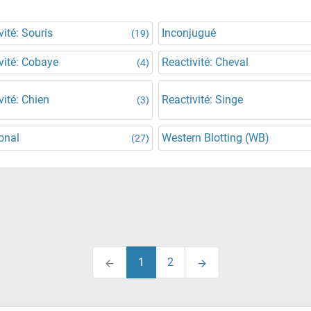
vité: Souris
Inconjugué
(19)
vité: Cobaye
Reactivité: Cheval
(4)
vité: Chien
Reactivité: Singe
(3)
onal
Western Blotting (WB)
(27)
1
2