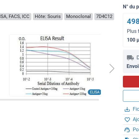
N° du 
ISA, FACS, ICC
Hôte: Souris
Monoclonal
7D4C12
498
Plus 
100 
D
Envoi
ELISA
Fi
Aj
Po