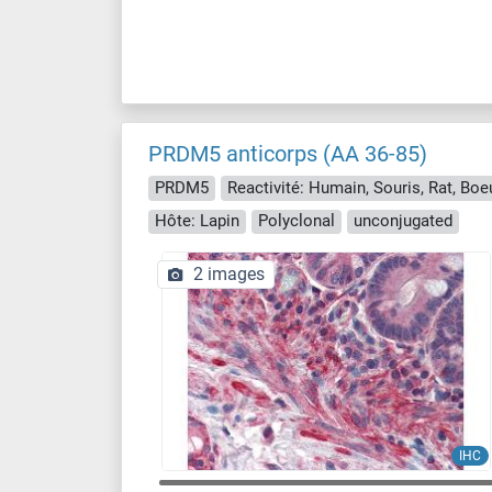
PRDM5 anticorps (AA 36-85)
PRDM5
Hôte: Lapin
Polyclonal
unconjugated
2 images
IHC