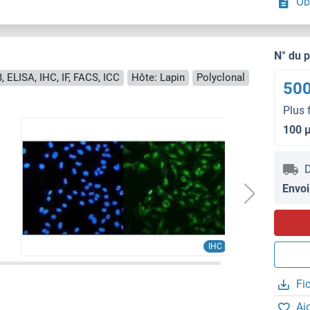
Ob
N° du 
, ELISA, IHC, IF, FACS, ICC
Hôte: Lapin
Polyclonal
500
Plus 
100 
D
Envoi
IHC
Fi
Aj