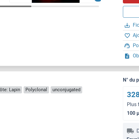
Fi
Aj
Po
Ob
N° du 
ôte: Lapin
Polyclonal
unconjugated
328
Plus 
100 
D