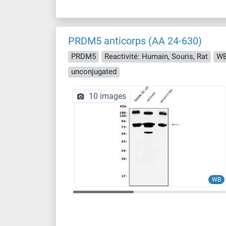
PRDM5 anticorps (AA 24-630)
PRDM5
Reactivité: Humain, Souris, Rat
WB
unconjugated
10 images
WB