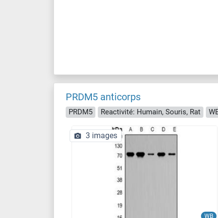
PRDM5 anticorps
PRDM5
Reactivité: Humain, Souris, Rat
WB
3 images
WB