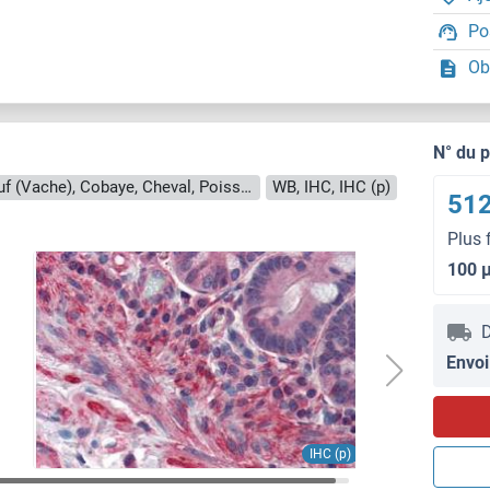
Po
Ob
N° du 
Reactivité: Humain, Souris, Rat, Boeuf (Vache), Cobaye, Cheval, Poisson zèbre (Danio rerio), Lapin, Porc, Singe
WB, IHC, IHC (p)
512
Plus 
100 
D
Envoi
IHC (p)