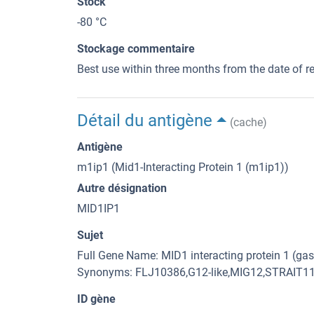
Stock
-80 °C
Stockage commentaire
Best use within three months from the date of rec
Détail du antigène
(cache)
Antigène
m1ip1 (Mid1-Interacting Protein 1 (m1ip1))
Autre désignation
MID1IP1
Sujet
Full Gene Name: MID1 interacting protein 1 (gas
Synonyms: FLJ10386,G12-like,MIG12,STRAIT
ID gène