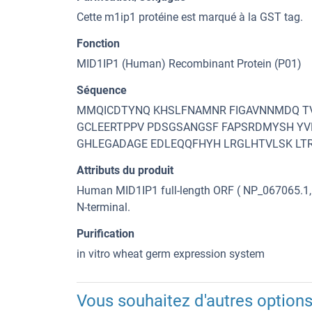
Cette m1ip1 protéine est marqué à la GST tag.
Fonction
MID1IP1 (Human) Recombinant Protein (P01)
Séquence
MMQICDTYNQ KHSLFNAMNR FIGAVNNMDQ T
GCLEERTPPV PDSGSANGSF FAPSRDMYSH YV
GHLEGADAGE EDLEQQFHYH LRGLHTVLSK LTR
Attributs du produit
Human MID1IP1 full-length ORF ( NP_067065.1, 1
N-terminal.
Purification
in vitro wheat germ expression system
Vous souhaitez d'autres options