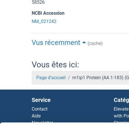
58526
NCBI Accession
NM_021242
Vus récemment
(cache)
Vous êtes ici:
Page d'accueil
m1ip1 Protein (AA 1-183) 
Service
Catég
Contact
Elevate
Aide
with Po
Newsletter
Strepta