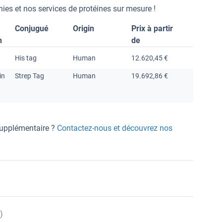
ies et nos services de protéines sur mesure !
Conjugué
Origin
Prix à partir
n
de
His tag
Human
12.620,45 €
in
Strep Tag
Human
19.692,86 €
 supplémentaire ?
Contactez-nous et découvrez nos
)