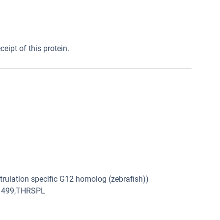
eipt of this protein.
trulation specific G12 homolog (zebrafish))
11499,THRSPL