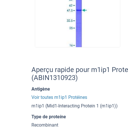
Aperçu rapide pour m1ip1 Prote
(ABIN1310923)
Antigène
Voir toutes m1ip1 Protéines
m1ip1 (Mid1-Interacting Protein 1 (m1ip1))
Type de proteíne
Recombinant