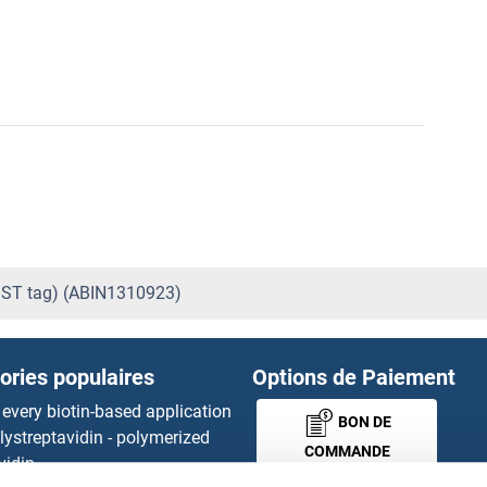
(GST tag) (ABIN1310923)
ories populaires
Options de Paiement
 every biotin-based application
BON DE
lystreptavidin - polymerized
COMMANDE
vidin.