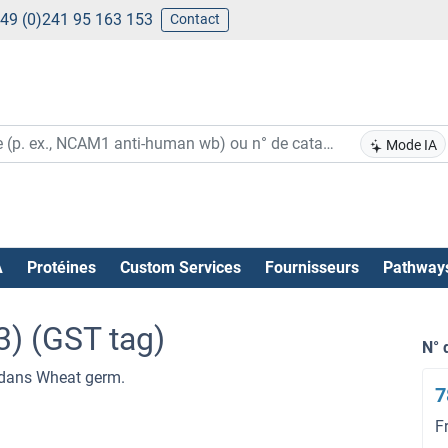
49 (0)241 95 163 153
Contact
Mode IA
A
Protéines
Custom Services
Fournisseurs
Pathway
3) (GST tag)
N° 
 dans Wheat germ.
7
F