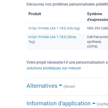
Découvrez nos protéines personnalisées prédéfin
Produit
Système
d'expressio
m1ip1 Protein (AA 1-183) (His tag)
HEK-293 Cells
m1ip1 Protein (AA 1-183) (Strep
Cell-free prote
Tag)
synthesis
(CFPS)
Votre projet nécessite-t-il une personnalisation
solutions protéiques sur mesure
Alternatives
(show)
Information d'application
(cache