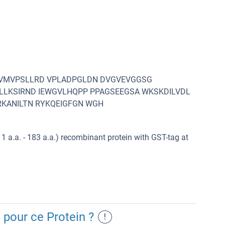
VMVPSLLRD VPLADPGLDN DVGVEVGGSG
LLKSIRND IEWGVLHQPP PPAGSEEGSA WKSKDILVDL
KANILTN RYKQEIGFGN WGH
 a.a. - 183 a.a.) recombinant protein with GST-tag at
 pour ce Protein ?
!