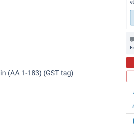
e
E
in (AA 1-183) (GST tag)