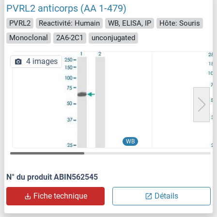
PVRL2 anticorps (AA 1-479)
PVRL2
Reactivité: Humain
WB, ELISA, IP
Hôte: Souris
Monoclonal
2A6-2C1
unconjugated
4 images
WB
N° du produit ABIN562545
Fiche technique
Détails