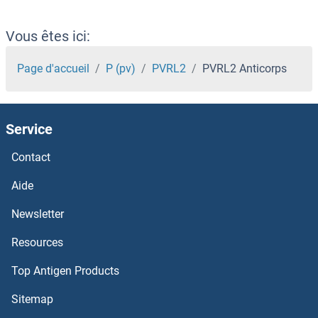
Purine-Rich Element Binding Protein B Anticorps
Vous êtes ici:
Purine Nucleoside Phosphorylase Anticorps
Page d'accueil
P (pv)
PVRL2
PVRL2 Anticorps
PURA Anticorps
Service
PUMA Anticorps
Contact
PUM2 Anticorps
Aide
PUM1 Anticorps
Newsletter
Resources
PTX4 Anticorps
Top Antigen Products
PTX3 Anticorps
Sitemap
PTTG1IP Anticorps