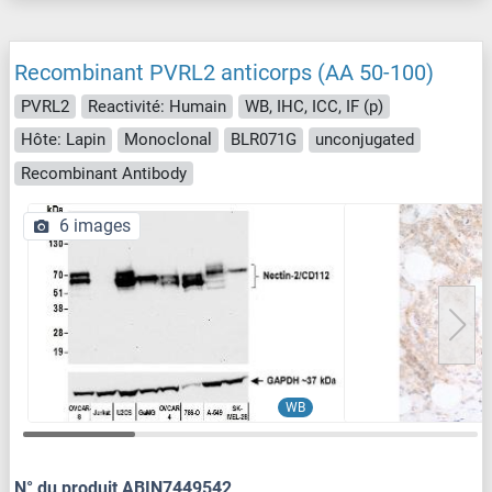
Recombinant PVRL2 anticorps (AA 50-100)
PVRL2
Reactivité: Humain
WB, IHC, ICC, IF (p)
Hôte: Lapin
Monoclonal
BLR071G
unconjugated
Recombinant Antibody
6 images
WB
N° du produit ABIN7449542