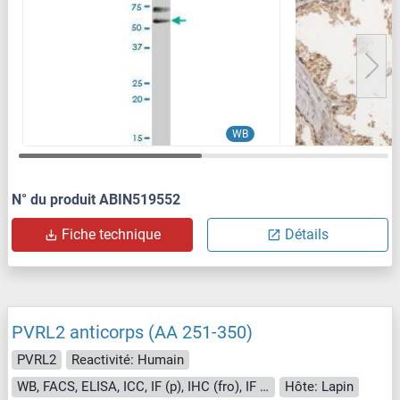
WB
N° du produit ABIN519552
Fiche technique
Détails
PVRL2 anticorps (AA 251-350)
PVRL2
Reactivité: Humain
WB, FACS, ELISA, ICC, IF (p), IHC (fro), IF (cc), IHC (p)
Hôte: Lapin