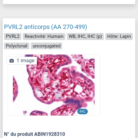
PVRL2 anticorps (AA 270-499)
PVRL2
Reactivité: Humain
WB, IHC, IHC (p)
Hôte: Lapin
Polyclonal
unconjugated
1 image
IHC
N° du produit ABIN1928310