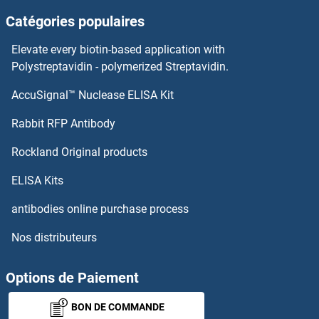
Catégories populaires
PTTG1 Anticorps
Elevate every biotin-based application with
PTS Anticorps
Polystreptavidin - polymerized Streptavidin.
AccuSignal™ Nuclease ELISA Kit
PTRHD1 Anticorps
Rabbit RFP Antibody
PVRL3 Anticorps
Rockland Original products
PVRL4 Anticorps
ELISA Kits
PWP1 Anticorps
antibodies online purchase process
Nos distributeurs
PXK Anticorps
PXMP2 Anticorps
Options de Paiement
BON DE COMMANDE
PYCARD Anticorps