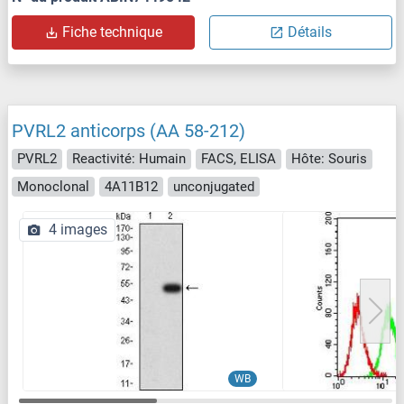
Fiche technique
Détails
PVRL2 anticorps (AA 58-212)
PVRL2
Reactivité: Humain
FACS, ELISA
Hôte: Souris
Monoclonal
4A11B12
unconjugated
4 images
WB