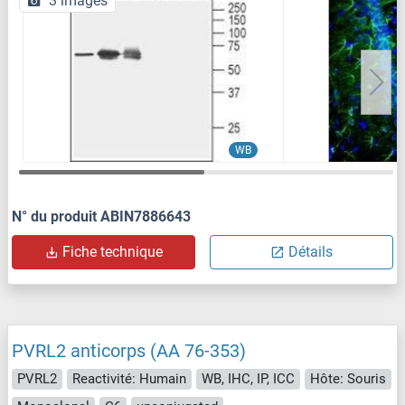
3 images
WB
N° du produit ABIN7886643
Fiche technique
Détails
PVRL2 anticorps (AA 76-353)
PVRL2
Reactivité: Humain
WB, IHC, IP, ICC
Hôte: Souris