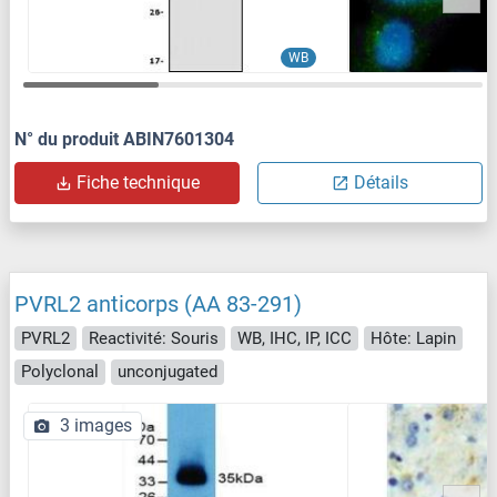
WB
N° du produit ABIN7601304
Fiche technique
Détails
PVRL2 anticorps (AA 83-291)
PVRL2
Reactivité: Souris
WB, IHC, IP, ICC
Hôte: Lapin
Polyclonal
unconjugated
3 images