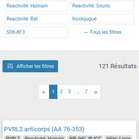
Reactivité: Humain
Reactivité: Souris
Reactivité: Rat
Inconjugué
S06-8F3
Tous les filtres
121 Résultats
Afficher les filtres
1
2
3
…
7
PVRL2 anticorps (AA 76-353)
PVRL2
Reactivité: Humain
WB, IHC, IP, ICC
Hôte: Lapin