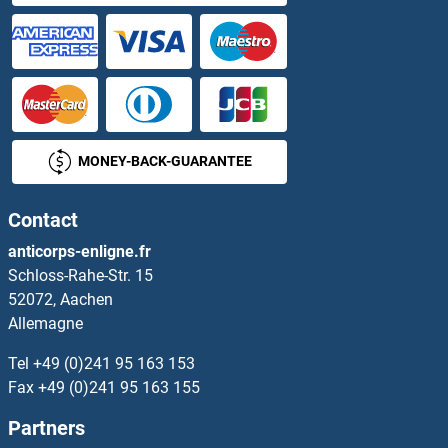
PYCR1 Anticorps
PYCR2 Anticorps
PYCRL Anticorps
MONEY-BACK-GUARANTEE
PYDC1 Anticorps
Contact
PYGB Anticorps
anticorps-enligne.fr
Schloss-Rahe-Str. 15
PYGL Anticorps
52072, Aachen
Allemagne
PYGO1 Anticorps
Tel
+49 (0)241 95 163 153
PYGO2 Anticorps
Fax
+49 (0)241 95 163 155
Partners
PYHIN1 Anticorps