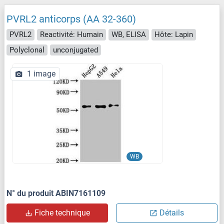
PVRL2 anticorps (AA 32-360)
PVRL2
Reactivité: Humain
WB, ELISA
Hôte: Lapin
Polyclonal
unconjugated
1 image
WB
N° du produit ABIN7161109
Fiche technique
Détails