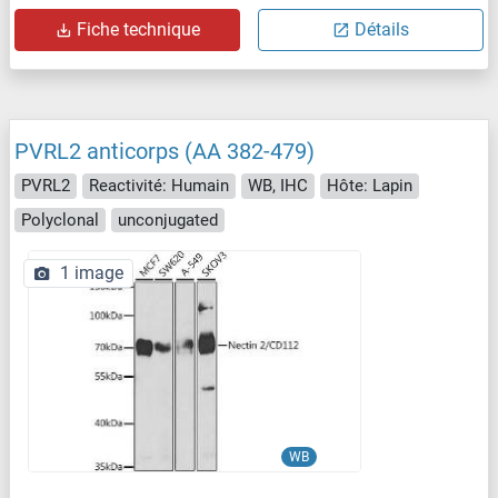
Fiche technique
Détails
PVRL2 anticorps (AA 382-479)
PVRL2
Reactivité: Humain
WB, IHC
Hôte: Lapin
Polyclonal
unconjugated
1 image
WB