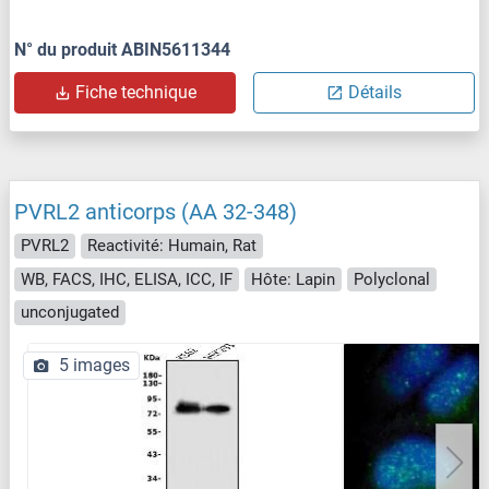
N° du produit ABIN5611344
Fiche technique
Détails
PVRL2 anticorps (AA 32-348)
PVRL2
Reactivité: Humain, Rat
WB, FACS, IHC, ELISA, ICC, IF
Hôte: Lapin
Polyclonal
unconjugated
5 images