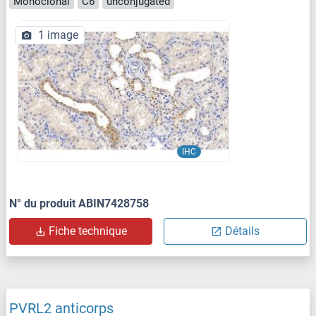
Monoclonal
C6
unconjugated
1 image
IHC
N° du produit ABIN7428758
Fiche technique
Détails
PVRL2 anticorps