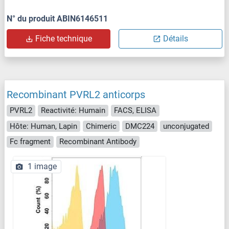
N° du produit ABIN6146511
Fiche technique
Détails
Recombinant PVRL2 anticorps
PVRL2
Reactivité: Humain
FACS, ELISA
Hôte: Human, Lapin
Chimeric
DMC224
unconjugated
Fc fragment
Recombinant Antibody
1 image