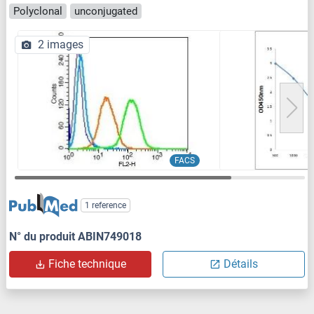
Polyclonal
unconjugated
2 images
FACS
1 reference
N° du produit ABIN749018
Fiche technique
Détails