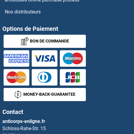
RAS Guanyl Releasing Protein 2 (Calcium and DAG-Regulated) Anticorps
Nos distributeurs
Ras Homolog Gene Family, Member A Anticorps
Options de Paiement
Ras Protein-Specific Guanine Nucleotide-Releasing Factor 2 Anticorps
BON DE COMMANDE
RASA1 Anticorps
RASA2 Anticorps
RASA3 Anticorps
RASA4 Anticorps
MONEY-BACK-GUARANTEE
RASAL1 Anticorps
Contact
RASAL2 Anticorps
anticorps-enligne.fr
Schloss-Rahe-Str. 15
RASAL3 Anticorps