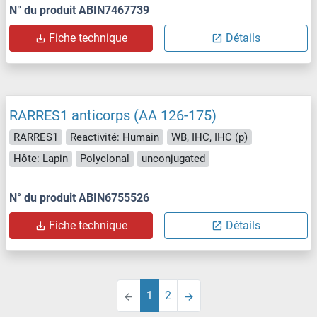
N° du produit ABIN7467739
Fiche technique
Détails
RARRES1 anticorps (AA 126-175)
RARRES1
Reactivité: Humain
WB, IHC, IHC (p)
Hôte: Lapin
Polyclonal
unconjugated
N° du produit ABIN6755526
Fiche technique
Détails
1
2