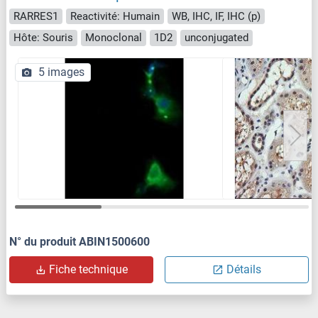
RARRES1
Reactivité: Humain
WB, IHC, IF, IHC (p)
Hôte: Souris
Monoclonal
1D2
unconjugated
5 images
N° du produit ABIN1500600
Fiche technique
Détails