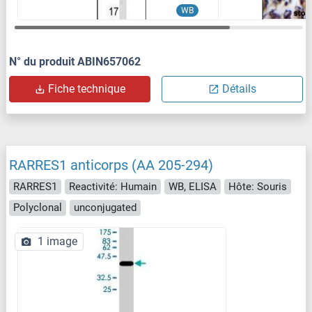
WB
N° du produit ABIN657062
Fiche technique
Détails
RARRES1 anticorps (AA 205-294)
RARRES1
Reactivité: Humain
WB, ELISA
Hôte: Souris
Polyclonal
unconjugated
1 image