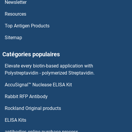
Newsletter
RAP1B Anticorps
Resources
RAP1A Anticorps
Top Antigen Products
RAP1 GTPase Activating Protein Anticorps
Sitemap
RAP1 Anticorps
Catégories populaires
Rap Guanine Nucleotide Exchange Factor (GEF) 1 Anticorps
Elevate every biotin-based application with
Polystreptavidin - polymerized Streptavidin.
RANGRF Anticorps
AccuSignal™ Nuclease ELISA Kit
RARRES3 Anticorps
Rabbit RFP Antibody
RARS Anticorps
Rockland Original products
RARS2 Anticorps
ELISA Kits
antibodies online purchase process