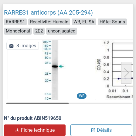
RARRES1 anticorps (AA 205-294)
RARRES1
Reactivité: Humain
WB, ELISA
Hôte: Souris
Monoclonal
2E2
unconjugated
3 images
WB
N° du produit ABIN519650
Fiche technique
Détails