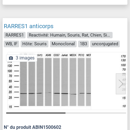
RARRES1 anticorps
RARRES1
Reactivité: Humain, Souris, Rat, Chien, Singe
WB, IF
Hôte: Souris
Monoclonal
1B3
unconjugated
3 images
N° du produit ABIN1500602