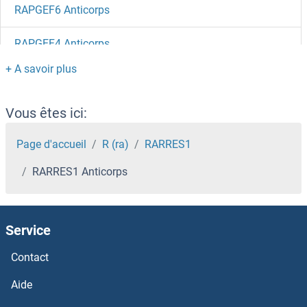
RAPGEF6 Anticorps
RAPGEF4 Anticorps
RAPGEF3 Anticorps
RAPGEF2 Anticorps
Vous êtes ici:
RAP2C Anticorps
Page d'accueil
R (ra)
RARRES1
RARRES1 Anticorps
RAP2B Anticorps
RAP2A Anticorps
Service
RAP1GDS1 Anticorps
Contact
RAP1GAP2 Anticorps
Aide