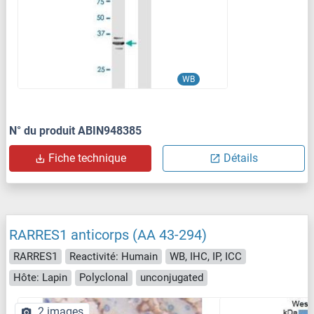
WB
N° du produit ABIN948385
Fiche technique
Détails
RARRES1 anticorps (AA 43-294)
RARRES1
Reactivité: Humain
WB, IHC, IP, ICC
Hôte: Lapin
Polyclonal
unconjugated
2 images