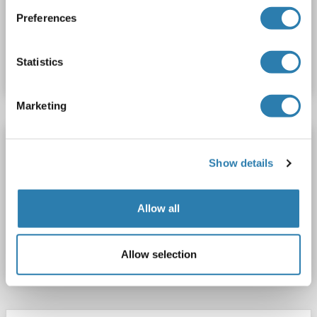
Preferences
N° du produit ABIN7645461
Statistics
Fiche technique
Détails
Marketing
RARRES1 anticorps (AA 134-163) (Biotin)
Show details
RARRES1
Reactivité: Humain
WB, IHC, ELISA
Hôte: Lapin
Polyclonal
Biotin
Allow all
N° du produit ABIN1929295
Fiche technique
Détails
Allow selection