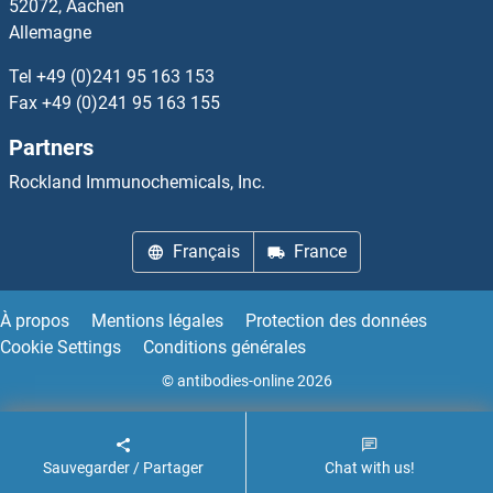
52072, Aachen
Allemagne
RASD1 Anticorps
Tel
+49 (0)241 95 163 153
RASD2 Anticorps
Fax
+49 (0)241 95 163 155
Partners
RASEF Anticorps
Rockland Immunochemicals, Inc.
RASGEF1A Anticorps
Français
France
RASGEF1B Anticorps
RASGEF1C Anticorps
À propos
Mentions légales
Protection des données
Cookie Settings
Conditions générales
RASGRF1 Anticorps
© antibodies-online 2026
Sauvegarder / Partager
Chat with us!