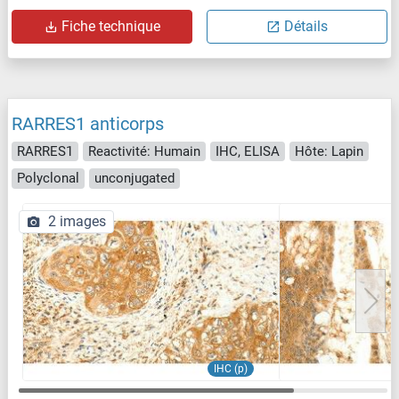
Fiche technique
Détails
RARRES1 anticorps
RARRES1
Reactivité: Humain
IHC, ELISA
Hôte: Lapin
Polyclonal
unconjugated
2 images
IHC (p)