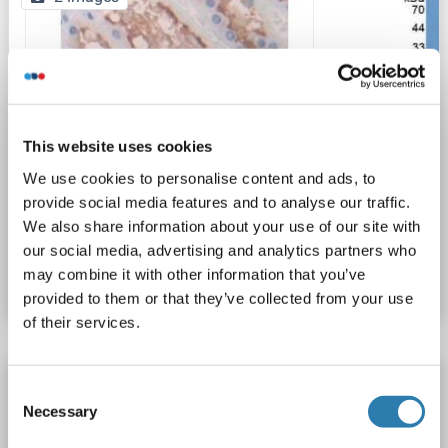
This website uses cookies
IHC
We use cookies to personalise content and ads, to
provide social media features and to analyse our traffic.
We also share information about your use of our site with
N° du produit ABIN1870233
our social media, advertising and analytics partners who
Fiche technique
Détails
may combine it with other information that you’ve
provided to them or that they’ve collected from your use
of their services.
RARRES1 anticorps
Consent
Necessary
RARRES1
Reactivité: Humain
WB, IHC, IP, ICC
Selection
Hôte: Lapin
Polyclonal
unconjugated