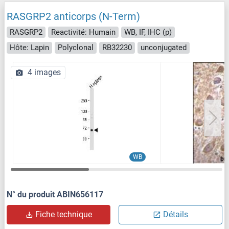
RASGRP2 anticorps (N-Term)
RASGRP2
Reactivité: Humain
WB, IF, IHC (p)
Hôte: Lapin
Polyclonal
RB32230
unconjugated
4 images
WB
N° du produit ABIN656117
Fiche technique
Détails