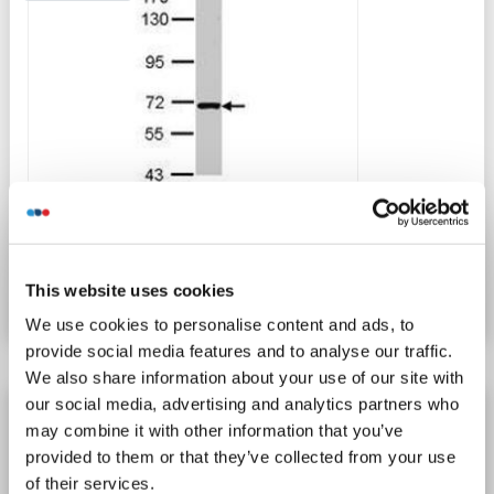
N° du produit ABIN467507
This website uses cookies
Fiche technique
Détails
We use cookies to personalise content and ads, to
provide social media features and to analyse our traffic.
We also share information about your use of our site with
our social media, advertising and analytics partners who
RASGRP2 anticorps
may combine it with other information that you’ve
RASGRP2
Reactivité: Humain, Souris, Rat
ELISA
provided to them or that they’ve collected from your use
Hôte: Lapin
Polyclonal
unconjugated
of their services.