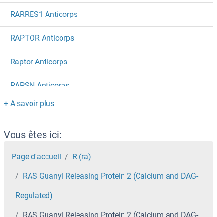
RARRES1 Anticorps
RAPTOR Anticorps
Raptor Anticorps
RAPSN Anticorps
RAPH1 Anticorps
RAPGEFL1 Anticorps
Vous êtes ici:
RAPGEF6 Anticorps
Page d'accueil
R (ra)
RAS Guanyl Releasing Protein 2 (Calcium and DAG-
RAPGEF4 Anticorps
Regulated)
RAPGEF3 Anticorps
RAS Guanyl Releasing Protein 2 (Calcium and DAG-