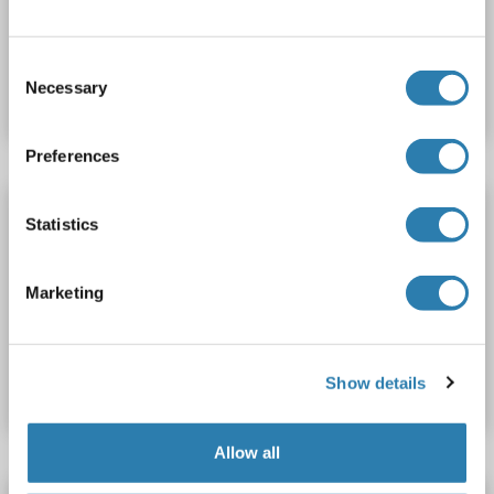
N° du produit ABIN7095444
Consent
Necessary
Fiche technique
Détails
Selection
Preferences
RASGRP2 anticorps
Statistics
RASGRP2
Reactivité: Humain
WB, IHC (p), IP
Hôte: Lapin
Polyclonal
unconjugated
Marketing
N° du produit ABIN7466900
Fiche technique
Détails
Show details
Allow all