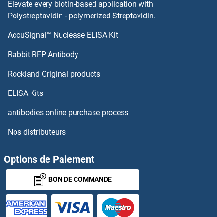
Elevate every biotin-based application with
Ras Protein-Specific Guanine Nucleotide-Releasing Factor 2 Anticorps
Polystreptavidin - polymerized Streptavidin.
RASA1 Anticorps
AccuSignal™ Nuclease ELISA Kit
Rabbit RFP Antibody
RASA2 Anticorps
Rockland Original products
RASA3 Anticorps
ELISA Kits
RASA4 Anticorps
antibodies online purchase process
RASAL1 Anticorps
Nos distributeurs
RASAL2 Anticorps
Options de Paiement
RASAL3 Anticorps
BON DE COMMANDE
RASD1 Anticorps