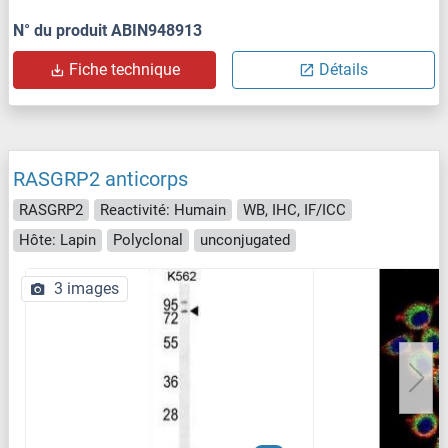
N° du produit ABIN948913
Fiche technique
Détails
RASGRP2 anticorps
RASGRP2
Reactivité: Humain
WB, IHC, IF/ICC
Hôte: Lapin
Polyclonal
unconjugated
3 images