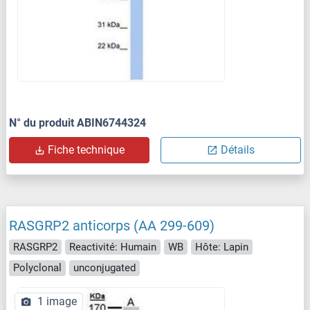
N° du produit ABIN6744324
Fiche technique
Détails
RASGRP2 anticorps (AA 299-609)
RASGRP2
Reactivité: Humain
WB
Hôte: Lapin
Polyclonal
unconjugated
1 image