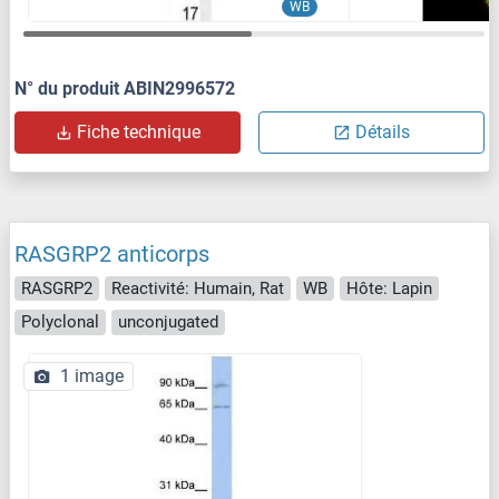
WB
N° du produit ABIN2996572
Fiche technique
Détails
RASGRP2 anticorps
RASGRP2
Reactivité: Humain, Rat
WB
Hôte: Lapin
Polyclonal
unconjugated
1 image