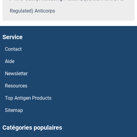
RAPGEF2 Anticorps
Regulated) Anticorps
RAP2C Anticorps
Service
RAP2B Anticorps
Contact
RAP2A Anticorps
Aide
RAP1GDS1 Anticorps
Newsletter
RAP1GAP2 Anticorps
Resources
RAP1B Anticorps
Top Antigen Products
Sitemap
RAP1A Anticorps
Catégories populaires
Ras Homolog Gene Family, Member A Anticorps