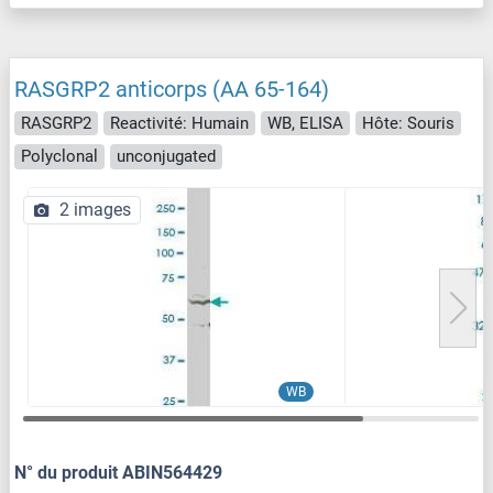
RASGRP2 anticorps (AA 65-164)
RASGRP2
Reactivité: Humain
WB, ELISA
Hôte: Souris
Polyclonal
unconjugated
2 images
WB
N° du produit ABIN564429