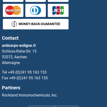
RASD2 Anticorps
RASEF Anticorps
MONEY-BACK-GUARANTEE
RASGEF1A Anticorps
RASGEF1B Anticorps
Contact
anticorps-enligne.fr
RASGEF1C Anticorps
Schloss-Rahe-Str. 15
52072, Aachen
RASGRF1 Anticorps
Allemagne
Tel
+49 (0)241 95 163 153
RASGRP1 Anticorps
Fax
+49 (0)241 95 163 155
RASGRP3 Anticorps
Partners
Rockland Immunochemicals, Inc.
RASGRP4 Anticorps