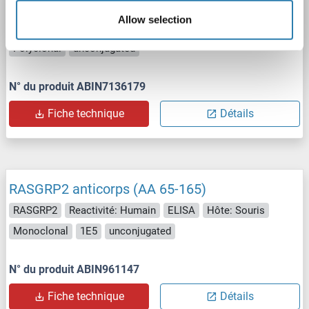
RASGRP2 anticorps
Allow selection
RASGRP2
Reactivité: Humain
WB, ELISA
Hôte: Lapin
Polyclonal
unconjugated
N° du produit ABIN7136179
Fiche technique
Détails
RASGRP2 anticorps (AA 65-165)
RASGRP2
Reactivité: Humain
ELISA
Hôte: Souris
Monoclonal
1E5
unconjugated
N° du produit ABIN961147
Fiche technique
Détails