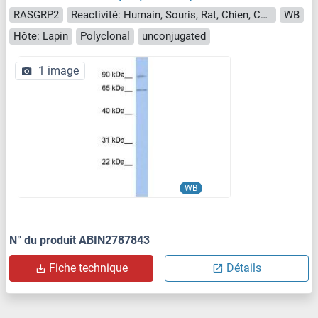
RASGRP2
Reactivité: Humain, Souris, Rat, Chien, Cobaye, Boeuf (Vache), Lapin
WB
Hôte: Lapin
Polyclonal
unconjugated
1 image
WB
N° du produit ABIN2787843
Fiche technique
Détails