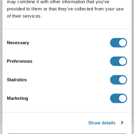
may combine it with other information that you’ve
RASGRF1
Reactivité: Souris, Rat, Humain, Boeuf (Vache), Chien, Cobaye, Cheval, Lapin, Poisson zèbre (Danio rerio)
WB
provided to them or that they’ve collected from your use
Hôte: Lapin
Polyclonal
unconjugated
of their services.
2 images
Consent
Necessary
Selection
Preferences
WB
Statistics
Marketing
N° du produit ABIN2786747
Fiche technique
Détails
Show details