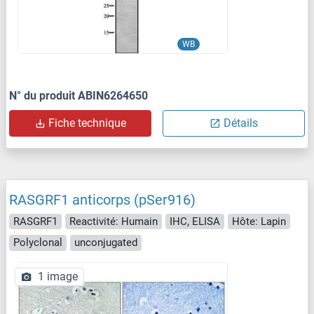
WB
N° du produit ABIN6264650
Fiche technique
Détails
RASGRF1 anticorps (pSer916)
RASGRF1
Reactivité: Humain
IHC, ELISA
Hôte: Lapin
Polyclonal
unconjugated
1 image