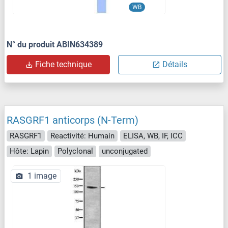
WB
N° du produit ABIN634389
Fiche technique
Détails
RASGRF1 anticorps (N-Term)
RASGRF1
Reactivité: Humain
ELISA, WB, IF, ICC
Hôte: Lapin
Polyclonal
unconjugated
1 image