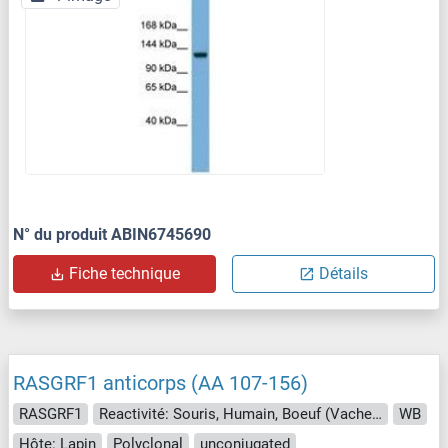
N° du produit ABIN6745690
Fiche technique
Détails
RASGRF1 anticorps (AA 107-156)
RASGRF1
Reactivité: Souris, Humain, Boeuf (Vache), Chien, Cobaye, Singe, Porc
WB
Hôte: Lapin
Polyclonal
unconjugated