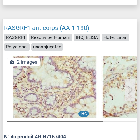
RASGRF1 anticorps (AA 1-190)
RASGRF1
Reactivité: Humain
IHC, ELISA
Hôte: Lapin
Polyclonal
unconjugated
2 images
IHC
N° du produit ABIN7167404