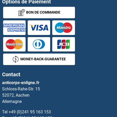
Options de Paiement
RASL11A Anticorps
BON DE COMMANDE
RASL11B Anticorps
RASL12 Anticorps
RASSF1 Anticorps
RASSF2 Anticorps
MONEY-BACK-GUARANTEE
RASSF3 Anticorps
Contact
RASSF4 Anticorps
anticorps-enligne.fr
Schloss-Rahe-Str. 15
RASSF5 Anticorps
52072, Aachen
Allemagne
RASSF6 Anticorps
Tel
+49 (0)241 95 163 153