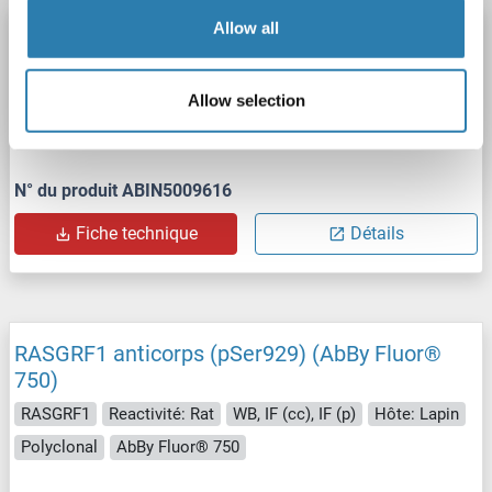
Allow all
RASGRF1 anticorps (pSer929) (AbBy Fluor®
680)
RASGRF1
Reactivité: Rat
WB, IF (cc), IF (p)
Hôte: Lapin
Allow selection
Polyclonal
AbBy Fluor® 680
N° du produit ABIN5009616
Fiche technique
Détails
RASGRF1 anticorps (pSer929) (AbBy Fluor®
750)
RASGRF1
Reactivité: Rat
WB, IF (cc), IF (p)
Hôte: Lapin
Polyclonal
AbBy Fluor® 750