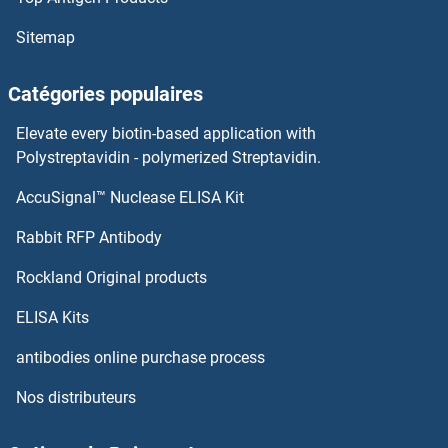
RARS2 Anticorps
Sitemap
RARS Anticorps
Catégories populaires
RARRES3 Anticorps
Elevate every biotin-based application with
Polystreptavidin - polymerized Streptavidin.
RARRES1 Anticorps
AccuSignal™ Nuclease ELISA Kit
RASGRP1 Anticorps
Rabbit RFP Antibody
RASGRP3 Anticorps
Rockland Original products
RASGRP4 Anticorps
ELISA Kits
antibodies online purchase process
RASIP1 Anticorps
Nos distributeurs
RASL10A Anticorps