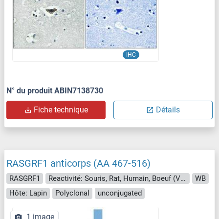
IHC
N° du produit ABIN7138730
Fiche technique
Détails
RASGRF1 anticorps (AA 467-516)
RASGRF1
Reactivité: Souris, Rat, Humain, Boeuf (Vache), Chien, Cobaye, Cheval, Lapin, Poisson zèbre (Danio rerio), Singe, Porc, Roussette (Chauve-souris), Poulet
WB
Hôte: Lapin
Polyclonal
unconjugated
1 image