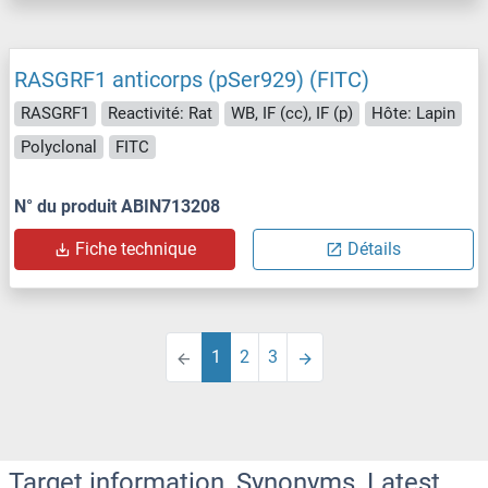
RASGRF1 anticorps (pSer929) (FITC)
RASGRF1
Reactivité: Rat
WB, IF (cc), IF (p)
Hôte: Lapin
Polyclonal
FITC
N° du produit ABIN713208
Fiche technique
Détails
1
2
3
Target information, Synonyms, Latest