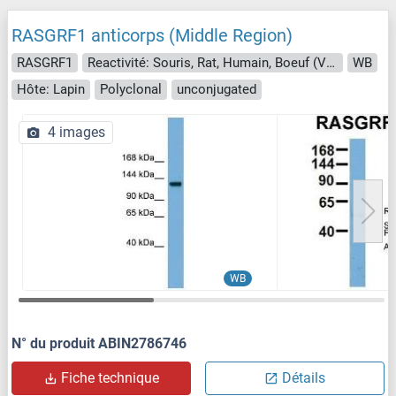
RASGRF1 anticorps (Middle Region)
RASGRF1
Reactivité: Souris, Rat, Humain, Boeuf (Vache), Chien, Cobaye, Cheval, Lapin, Poisson zèbre (Danio rerio)
WB
Hôte: Lapin
Polyclonal
unconjugated
4 images
WB
N° du produit ABIN2786746
Fiche technique
Détails