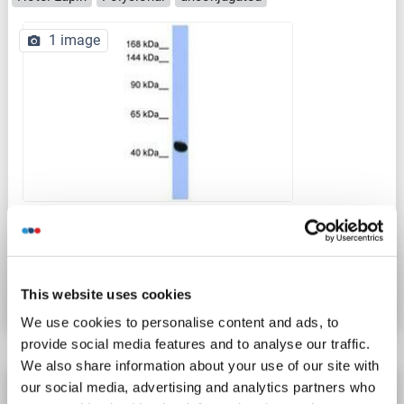
1 image
N° du produit ABIN6744091
Fiche technique
Détails
This website uses cookies
We use cookies to personalise content and ads, to
provide social media features and to analyse our traffic.
We also share information about your use of our site with
RASGRF1 anticorps (N-Term)
our social media, advertising and analytics partners who