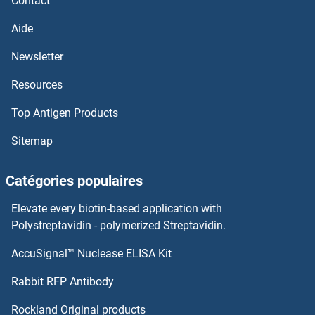
Contact
TNFAIP2 Anticorps
Aide
Newsletter
TNFAIP1 Anticorps
Resources
TNF Receptor-Associated Factor 4 Anticorps
Top Antigen Products
TNF Receptor Superfamily, Member 6 Anticorps
Sitemap
TNF alpha Anticorps
Catégories populaires
TNC Anticorps
Elevate every biotin-based application with
Polystreptavidin - polymerized Streptavidin.
TMX3 Anticorps
AccuSignal™ Nuclease ELISA Kit
TNFRSF8 Anticorps
Rabbit RFP Antibody
TNFSF13 Anticorps
Rockland Original products