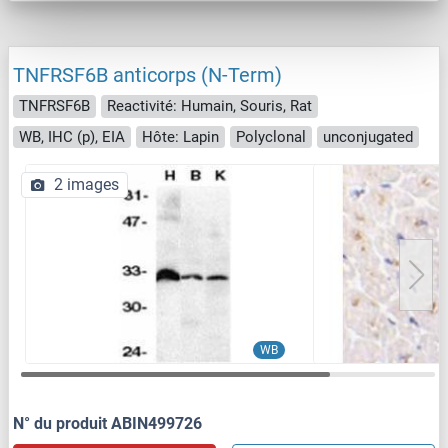
TNFRSF6B anticorps (N-Term)
TNFRSF6B
Reactivité: Humain, Souris, Rat
WB, IHC (p), EIA
Hôte: Lapin
Polyclonal
unconjugated
2 images
WB
N° du produit ABIN499726