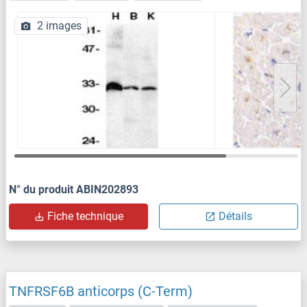
2 images
N° du produit ABIN202893
Fiche technique
Détails
TNFRSF6B anticorps (C-Term)