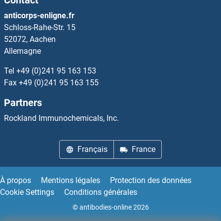
TNK2 Anticorps
anticorps-enligne.fr
Schloss-Rahe-Str. 15
TNKS Anticorps
52072, Aachen
Allemagne
TNKS1BP1 Anticorps
Tel
+49 (0)241 95 163 153
TNKS2 Anticorps
Fax
+49 (0)241 95 163 155
Partners
TNMD Anticorps
Rockland Immunochemicals, Inc.
TNNC2 Anticorps
Français
France
TNNI1 Anticorps
TNNI1 Anticorps
À propos
Mentions légales
Protection des données
Cookie Settings
Conditions générales
TNNI2 Anticorps
© antibodies-online 2026