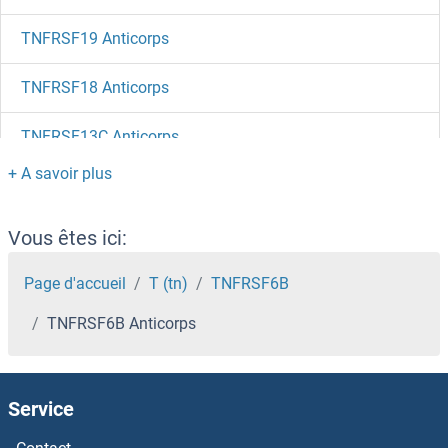
TNFRSF19 Anticorps
TNFRSF18 Anticorps
TNFRSF13C Anticorps
TNFRSF12A Anticorps
TNFRSF11A Anticorps
Vous êtes ici:
TNFRSF10A Anticorps
Page d'accueil
T (tn)
TNFRSF6B
TNFRSF6B Anticorps
TNFAIP8 Anticorps
TNFAIP6 Anticorps
Service
TNFAIP3 Anticorps