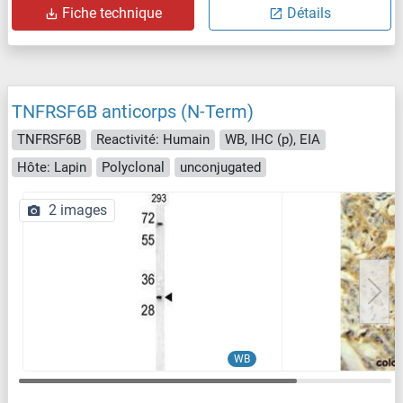
Fiche technique
Détails
TNFRSF6B anticorps (N-Term)
TNFRSF6B
Reactivité: Humain
WB, IHC (p), EIA
Hôte: Lapin
Polyclonal
unconjugated
2 images
WB