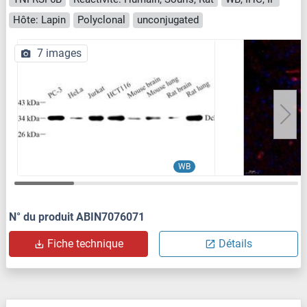
Hôte: Lapin
Polyclonal
unconjugated
7 images
WB
N° du produit ABIN7076071
Fiche technique
Détails