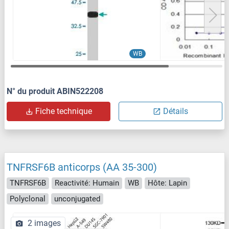
WB
N° du produit ABIN522208
Fiche technique
Détails
TNFRSF6B anticorps (AA 35-300)
TNFRSF6B
Reactivité: Humain
WB
Hôte: Lapin
Polyclonal
unconjugated
2 images