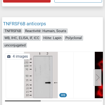
TNFRSF6B anticorps
TNFRSF6B
Reactivité: Humain, Souris
WB, IHC, ELISA, IF, ICC
Hôte: Lapin
Polyclonal
unconjugated
4 images
WB