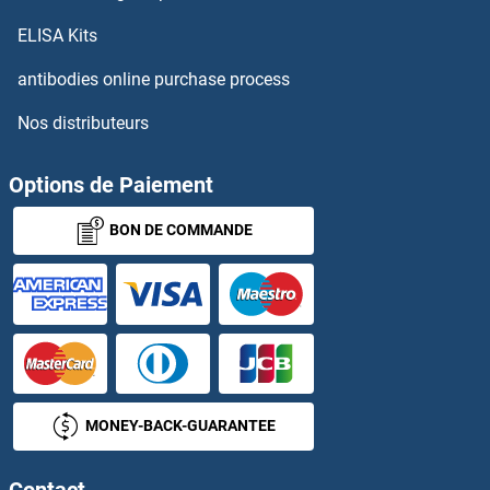
TNFSF14 Anticorps
ELISA Kits
antibodies online purchase process
TNFSF15 Anticorps
Nos distributeurs
TNFSF4 Anticorps
Options de Paiement
TNFSF8 Anticorps
BON DE COMMANDE
TNFSF9 Anticorps
TNIP1 Anticorps
TNIP2 Anticorps
TNIP3 Anticorps
MONEY-BACK-GUARANTEE
TNK1 Anticorps
Contact