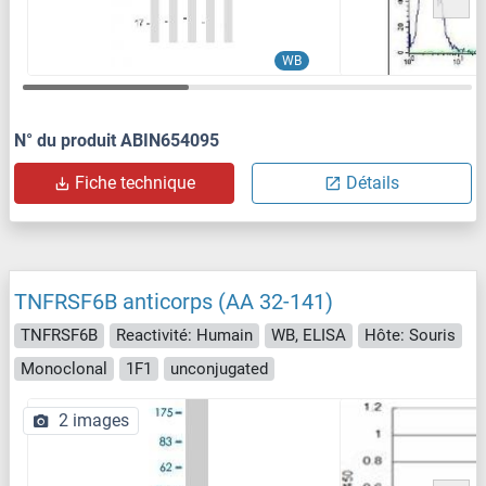
WB
N° du produit ABIN654095
Fiche technique
Détails
TNFRSF6B anticorps (AA 32-141)
TNFRSF6B
Reactivité: Humain
WB, ELISA
Hôte: Souris
Monoclonal
1F1
unconjugated
2 images