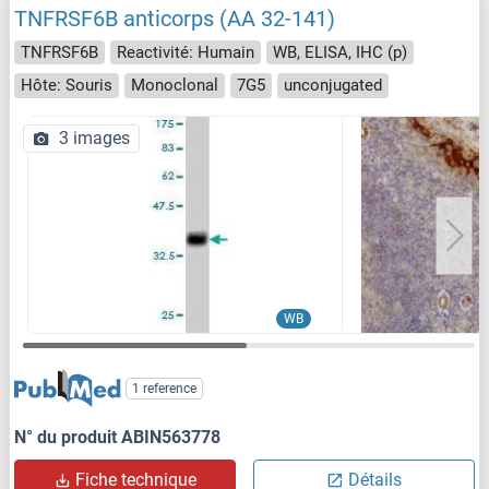
TNFRSF6B anticorps (AA 32-141)
TNFRSF6B
Reactivité: Humain
WB, ELISA, IHC (p)
Hôte: Souris
Monoclonal
7G5
unconjugated
3 images
WB
1 reference
N° du produit ABIN563778
Fiche technique
Détails