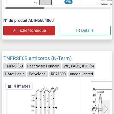
WB
N° du produit ABIN5684063
Fiche technique
Détails
TNFRSF6B anticorps (N-Term)
TNFRSF6B
Reactivité: Humain
WB, FACS, IHC (p)
Hôte: Lapin
Polyclonal
RB21898
unconjugated
4 images