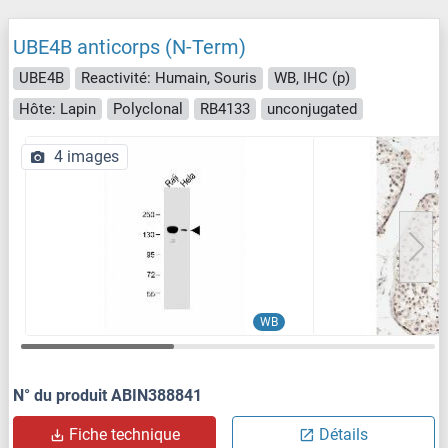
UBE4B anticorps (N-Term)
UBE4B
Reactivité: Humain, Souris
WB, IHC (p)
Hôte: Lapin
Polyclonal
RB4133
unconjugated
4 images
WB
N° du produit ABIN388841
Fiche technique
Détails