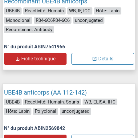
Recombinant UBE4B anticorps
UBE4B
Reactivité: Humain
WB, IF, ICC
Hôte: Lapin
Monoclonal
R04-6C6R04-6C6
unconjugated
Recombinant Antibody
N° du produit ABIN7541966
Fiche technique
Détails
UBE4B anticorps (AA 112-142)
UBE4B
Reactivité: Humain, Souris
WB, ELISA, IHC
Hôte: Lapin
Polyclonal
unconjugated
N° du produit ABIN2569842