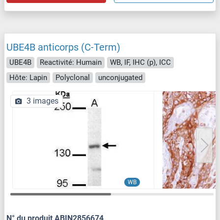
UBE4B anticorps (C-Term)
UBE4B
Reactivité: Humain
WB, IF, IHC (p), ICC
Hôte: Lapin
Polyclonal
unconjugated
3 images
WB
N° du produit ABIN2856674