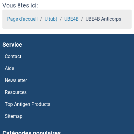
UBE2U Anticorps
Vous êtes ici:
Ube2t Anticorps
Page d'accueil
U (ub)
UBE4B
UBE4B Anticorps
UBE2R2 Anticorps
Service
UBE2Q2 Anticorps
Contact
UBE2Q1 Anticorps
Aide
UBE2O Anticorps
Newsletter
Resources
UBE2NL Anticorps
Top Antigen Products
UBE2M Anticorps
Sitemap
UBE2L6 Anticorps
Catégories populaires