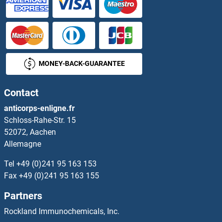
Ubiquinol-Cytochrome C Reductase Complex Chaperone Anticorps
Ubiquinol-Cytochrome C Reductase Core Protein II Anticorps
Ubiquitin Anticorps
MONEY-BACK-GUARANTEE
Ubiquitin Associated Protein 1 Anticorps
Contact
Ubiquitin B Anticorps
anticorps-enligne.fr
Schloss-Rahe-Str. 15
Ubiquitin Specific Peptidase 12 Anticorps
52072, Aachen
Allemagne
Ubiquitin-Conjugating Enzyme E2D 3 Anticorps
Tel
+49 (0)241 95 163 153
Ubiquitin-Conjugating Enzyme E2E 3 Anticorps
Fax
+49 (0)241 95 163 155
Partners
Ubiquitin-Conjugating Enzyme E2G 2 Anticorps
Rockland Immunochemicals, Inc.
Ubiquitin-Conjugating Enzyme E2I Anticorps