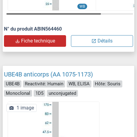
WB
N° du produit ABIN564460
Fiche technique
Détails
UBE4B anticorps (AA 1075-1173)
UBE4B
Reactivité: Humain
WB, ELISA
Hôte: Souris
Monoclonal
1D5
unconjugated
1 image