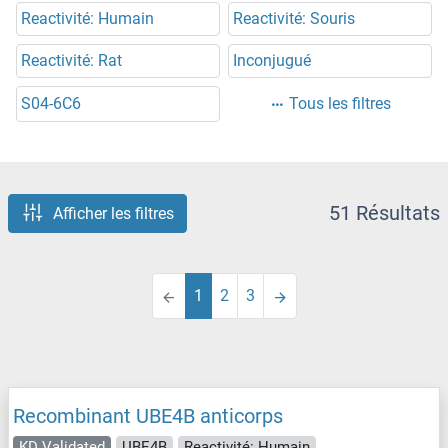
Reactivité: Humain
Reactivité: Souris
Reactivité: Rat
Inconjugué
S04-6C6
Tous les filtres
51 Résultats
Afficher les filtres
1
2
3
Recombinant UBE4B anticorps
KD Validated
UBE4B
Reactivité: Humain