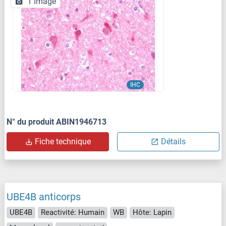
1 image
IHC
N° du produit ABIN1946713
Fiche technique
Détails
UBE4B anticorps
UBE4B
Reactivité: Humain
WB
Hôte: Lapin