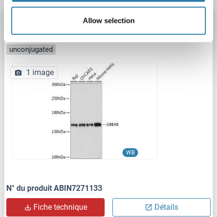
UBE4B anticorps (AA 130-250)
Allow selection
UBE4B
Reactivité: Humain
WB
Hôte: Lapin
Polyclonal
unconjugated
1 image
WB
N° du produit ABIN7271133
Fiche technique
Détails