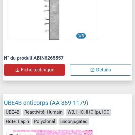
WB
N° du produit ABIN6265857
Fiche technique
Détails
UBE4B anticorps (AA 869-1179)
UBE4B
Reactivité: Humain
WB, IHC, IHC (p), ICC
Hôte: Lapin
Polyclonal
unconjugated