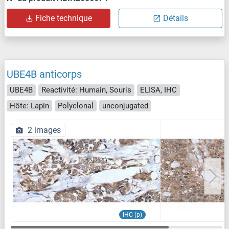
Fiche technique
Détails
UBE4B anticorps
UBE4B
Reactivité: Humain, Souris
ELISA, IHC
Hôte: Lapin
Polyclonal
unconjugated
2 images
IHC (p)