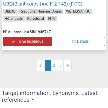
UBE4B anticorps (AA 112-142) (FITC)
UBE4B
Reactivité: Humain, Souris
WB, ELISA, IHC
Hôte: Lapin
Polyclonal
FITC
N° du produit ABIN1946717
Fiche technique
Détails
1
2
3
Target information, Synonyms, Latest
references