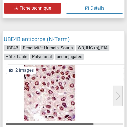
Fiche technique
Détails
UBE4B anticorps (N-Term)
UBE4B
Reactivité: Humain, Souris
WB, IHC (p), EIA
Hôte: Lapin
Polyclonal
unconjugated
2 images