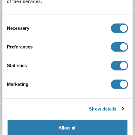
of their services.
UBE4B
Reactivité: Humain, Chien, Porc
WB
Hôte: Lapin
Polyclonal
unconjugated
Consent
Necessary
Selection
1 image
Preferences
Statistics
Marketing
N° du produit ABIN6738955
Show details
Fiche technique
Détails
Allow all