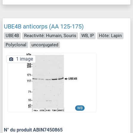
UBE4B anticorps (AA 125-175)
UBE4B
Reactivité: Humain, Souris
WB, IP
Hôte: Lapin
Polyclonal
unconjugated
1 image
WB
N° du produit ABIN7450865