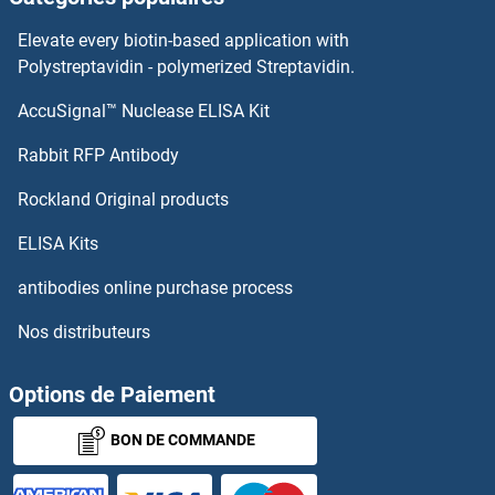
UBE2L3 Anticorps
Elevate every biotin-based application with
UBE2J2 Anticorps
Polystreptavidin - polymerized Streptavidin.
AccuSignal™ Nuclease ELISA Kit
UBE2J1 Anticorps
Rabbit RFP Antibody
UBFD1 Anticorps
Rockland Original products
UBIAD1 Anticorps
ELISA Kits
Ubinuclein 1 Anticorps
antibodies online purchase process
Nos distributeurs
Ubiquilin 1 Anticorps
Ubiquilin 2 Anticorps
Options de Paiement
BON DE COMMANDE
Ubiquilin 3 Anticorps