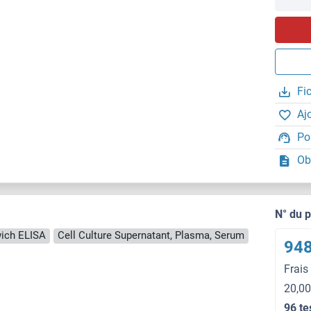
Fi
Aj
Po
Ob
N° du 
ich ELISA
Cell Culture Supernatant, Plasma, Serum
948
Frais
20,00
96 te