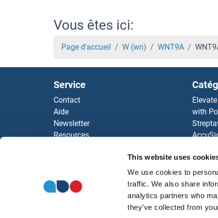
WNT3 Kits ELISA
Vous êtes ici:
WNT2 Kits ELISA
Page d'accueil
W (wn)
WNT9A
WNT9A
WNT16 Kits ELISA
Service
Catég
WNT10B Kits ELISA
Contact
Elevate
Aide
with Po
WNT10A Kits ELISA
Newsletter
Strepta
Resources
AccuSi
WNT1 Kits ELISA
Top Antigen Products
Rabbit
This website uses cookie
Sitemap
Rocklan
WNK1 Kits ELISA
ELISA K
We use cookies to personal
antibod
traffic. We also share info
WISP3 Kits ELISA
Nos dis
analytics partners who may
they’ve collected from your
WISP2 Kits ELISA