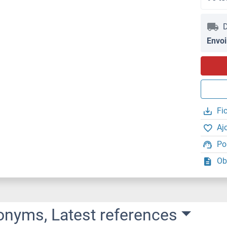
D
Envoi
Fi
Aj
Po
Ob
onyms, Latest references