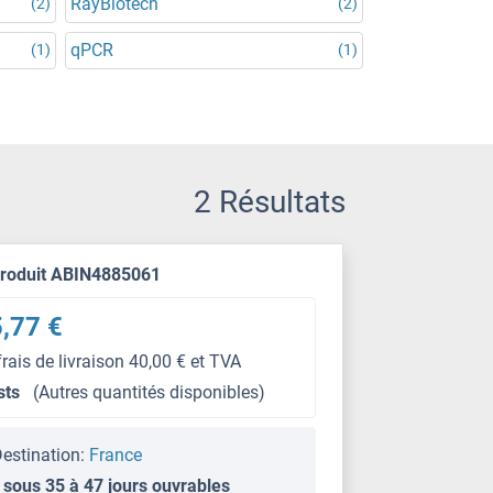
RayBiotech
(2)
(2)
qPCR
(1)
(1)
2 Résultats
produit ABIN4885061
,77 €
frais de livraison 40,00 € et TVA
sts
(Autres quantités disponibles)
estination:
France
 sous 35 à 47 jours ouvrables