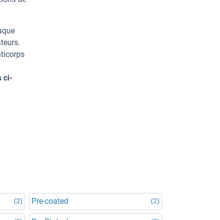
haque
teurs.
ticorps
 ci-
Pre-coated
(2)
(2)