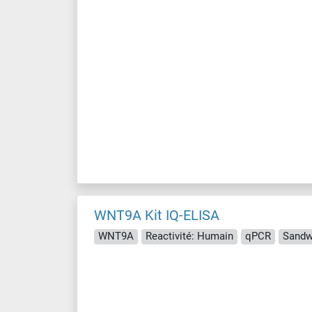
WNT9A Kit IQ-ELISA
WNT9A
Reactivité: Humain
qPCR
Sandw