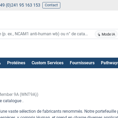
49 (0)241 95 163 153
Contact
Mode IA
A
Protéines
Custom Services
Fournisseurs
Pathway
, Member 9A (WNT9A))
e catalogue .
une vaste sélection de fabricants renommés. Notre portefeuille
espèces, y compris Human, et prend en charge diverses applica