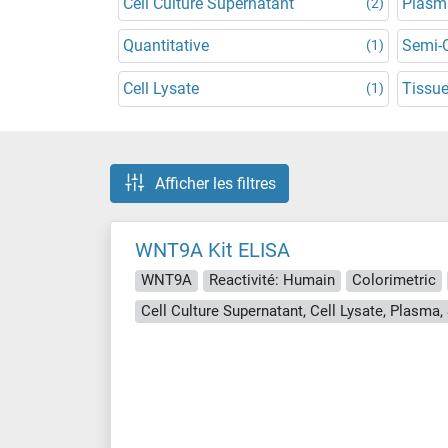
Cell Culture Supernatant
Plasm
(2)
Quantitative
Semi-Q
(1)
Cell Lysate
Tissue
(1)
Afficher les filtres
WNT9A Kit ELISA
WNT9A
Reactivité: Humain
Colorimetric
Cell Culture Supernatant, Cell Lysate, Plasma