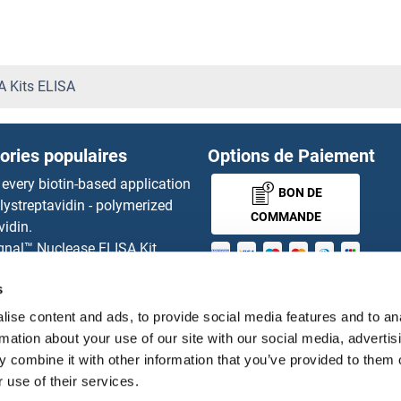
WWOX Kits ELISA
WWP2 Kits ELISA
 Kits ELISA
Xanthine Dehydrogenase Kit
ories populaires
Options de Paiement
Xanthine Oxidase Kits ELISA
 every biotin-based application
BON DE
lystreptavidin - polymerized
XBP1 Kits ELISA
COMMANDE
vidin.
gnal™ Nuclease ELISA Kit
XCL1 Kits ELISA
 RFP Antibody
s
MONEY-BACK-
d Original products
XCL2 Kits ELISA
its
GUARANTEE
ise content and ads, to provide social media features and to an
ies online purchase process
rmation about your use of our site with our social media, advertis
XCR1 Kits ELISA
tributeurs
 combine it with other information that you’ve provided to them o
 use of their services.
XIAP Kits ELISA