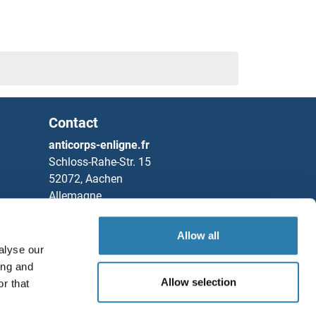
s ELISA
Contact
anticorps-enligne.fr
Schloss-Rahe-Str. 15
52072, Aachen
Allemagne
Tel
+49 (0)241 95 163 153
Allow all
Fax
+49 (0)241 95 163 155
alyse our
ing and
Partners
Allow selection
r that
Rockland Immunochemicals, Inc.
Sauvegarder / Partager