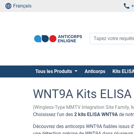
Français
+
Tous les Produits
Anticorps
Kits ELIS
WNT9A Kits ELISA
(Wingless-Type MMTV Integration Site Family
Choisissez l’un des
2 kits ELISA WNT9A
de notr
Découvrez des anticorps WNT9A fiables issus d’
une détection précise de WNT9A dans plusieurs 