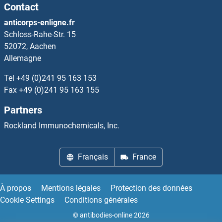
Contact
xpr1 Kits ELISA
anticorps-enligne.fr
Schloss-Rahe-Str. 15
XRCC1 Kits ELISA
52072, Aachen
Allemagne
XRCC2 Kits ELISA
Tel
+49 (0)241 95 163 153
XRCC4 Kits ELISA
Fax
+49 (0)241 95 163 155
Partners
XRCC5 Kits ELISA
Rockland Immunochemicals, Inc.
XRCC6 Kits ELISA
Français
France
XRN1 Kits ELISA
XRN2 Kits ELISA
À propos
Mentions légales
Protection des données
Cookie Settings
Conditions générales
XYLT1 Kits ELISA
© antibodies-online 2026