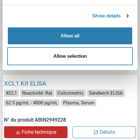
ELISA
Show details
Allow all
N° du produit ABIN6719776
Fiche technique
Détails
Allow selection
XCL1 Kit ELISA
XCL1
Reactivité: Rat
Colorimetric
Sandwich ELISA
62.5 pg/mL - 4000 pg/mL
Plasma, Serum
N° du produit ABIN2949228
Fiche technique
Détails