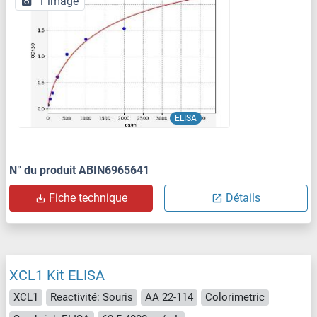
1 image
ELISA
N° du produit ABIN6965641
Fiche technique
Détails
XCL1 Kit ELISA
XCL1
Reactivité: Souris
AA 22-114
Colorimetric