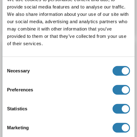
provide social media features and to analyse our traffic.
N° du produit ABIN6719911
We also share information about your use of our site with
our social media, advertising and analytics partners who
Fiche technique
Détails
may combine it with other information that you’ve
provided to them or that they’ve collected from your use
ROCKLAND ORIGINAL
of their services.
XCL1 Kit ELISA
Consent
Rockland koa0475
XCL1
Reactivité: Souris
Necessary
Selection
Colorimetric
Sandwich ELISA
62.5 pg/mL - 4000 pg/mL
Cell Culture Supernatant, Plasma (EDTA - heparin), Serum
Preferences
1 image
Statistics
Marketing