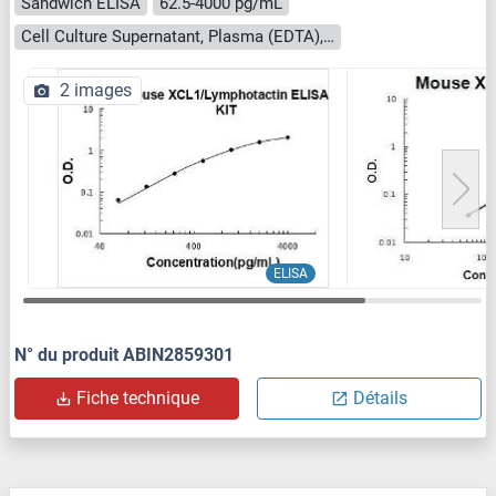
Sandwich ELISA
62.5-4000 pg/mL
Cell Culture Supernatant, Plasma (EDTA), Plasma (heparin), Serum
2 images
ELISA
N° du produit ABIN2859301
Fiche technique
Détails