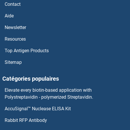
Contact
WNT9B Kits ELISA
Aide
WNT9A Kits ELISA
Newsletter
Resources
WNT8A Kits ELISA
Top Antigen Products
WNT7B Kits ELISA
Sitemap
WNT7A Kits ELISA
Catégories populaires
WNT6 Kits ELISA
Elevate every biotin-based application with
WNT5B Kits ELISA
Polystreptavidin - polymerized Streptavidin.
AccuSignal™ Nuclease ELISA Kit
WNT5A Kits ELISA
Rabbit RFP Antibody
XCL2 Kits ELISA