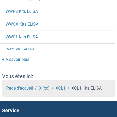
WWP2 Kits ELISA
WWOX Kits ELISA
WWC1 Kits ELISA
WTX Kits ELISA
WTIP Kits ELISA
WTAP Kits ELISA
Vous êtes ici:
WT1 Kits ELISA
Page d'accueil
X (xc)
XCL1
XCL1 Kits ELISA
WRNIP1 Kits ELISA
Service
WRAP53 Kits ELISA