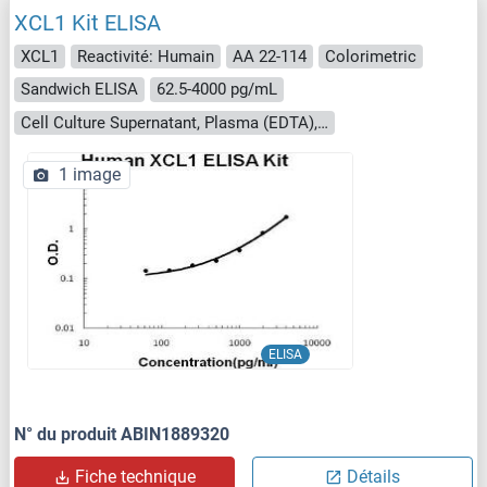
XCL1 Kit ELISA
XCL1
Reactivité: Humain
AA 22-114
Colorimetric
Sandwich ELISA
62.5-4000 pg/mL
Cell Culture Supernatant, Plasma (EDTA), Plasma (heparin), Serum
1 image
ELISA
N° du produit ABIN1889320
Fiche technique
Détails