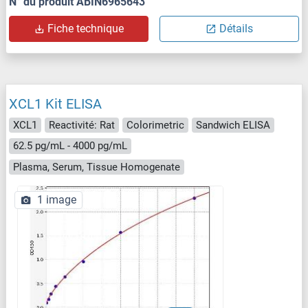
N° du produit ABIN6965643
Fiche technique
Détails
XCL1 Kit ELISA
XCL1
Reactivité: Rat
Colorimetric
Sandwich ELISA
62.5 pg/mL - 4000 pg/mL
Plasma, Serum, Tissue Homogenate
1 image