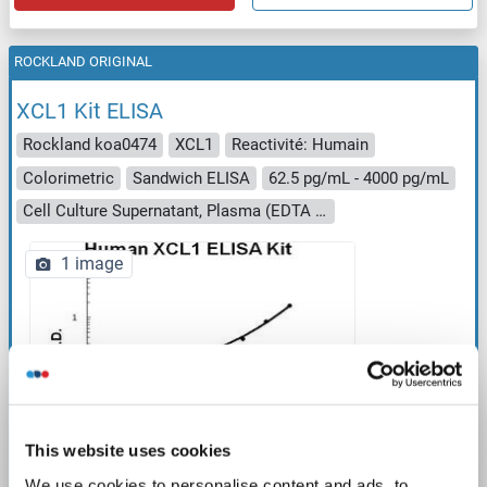
ROCKLAND ORIGINAL
XCL1 Kit ELISA
Rockland koa0474
XCL1
Reactivité: Humain
Colorimetric
Sandwich ELISA
62.5 pg/mL - 4000 pg/mL
Cell Culture Supernatant, Plasma (EDTA - heparin), Serum
1 image
ELISA
This website uses cookies
We use cookies to personalise content and ads, to