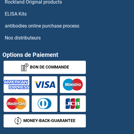
Rockland Original products
XCR1 Kits ELISA
ELISA Kits
XIAP Kits ELISA
antibodies online purchase process
Nos distributeurs
XKR7 Kits ELISA
XKRX Kits ELISA
Options de Paiement
BON DE COMMANDE
XPA Kits ELISA
XPC Kits ELISA
XPNPEP2 Kits ELISA
XPO1 Kits ELISA
MONEY-BACK-GUARANTEE
XPO5 Kits ELISA