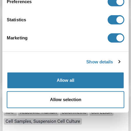
Preferences
Statistics
XIAP Kit ELISA
XIAP
Reactivité: Rat
Colorimetric
Sandwich ELISA
Marketing
0.156 ng/mL - 10 ng/mL
Cell Lysate, Tissue Homogenate
N° du produit ABIN4973874
Show details
Fiche technique
Détails
Allow all
Allow selection
XIAP Kit ELISA
XIAP
Reactivité: Humain
Colorimetric
Cell ELISA
Cell Samples, Suspension Cell Culture