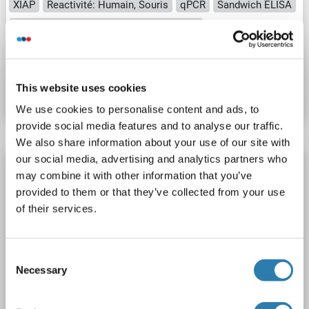
XIAP
Reactivité: Humain, Souris
qPCR
Sandwich ELISA
Cell Culture Supernatant, Plasma, Serum
N° du produit ABIN6385730
This website uses cookies
Fiche technique
Détails
We use cookies to personalise content and ads, to
provide social media features and to analyse our traffic.
We also share information about your use of our site with
our social media, advertising and analytics partners who
XIAP Kit ELISA
may combine it with other information that you’ve
QuickTest
XIAP
Reactivité: Rat
Colorimetric
provided to them or that they’ve collected from your use
Sandwich ELISA
0.156 ng/mL - 10 ng/mL
of their services.
Cell Culture Supernatant, Cell Lysate, Plasma, Serum, Tissue Lysate
Consent
N° du produit ABIN7672509
Necessary
Selection
Fiche technique
Détails