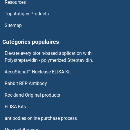
Resources
WRAP53 Kits ELISA
Top Antigen Products
WNT9B Kits ELISA
Sitemap
WNT9A Kits ELISA
Catégories populaires
WNT8A Kits ELISA
Elevate every biotin-based application with
WNT7B Kits ELISA
Polystreptavidin - polymerized Streptavidin.
AccuSignal™ Nuclease ELISA Kit
WNT7A Kits ELISA
Rabbit RFP Antibody
XKR7 Kits ELISA
Rockland Original products
XKRX Kits ELISA
ELISA Kits
XPA Kits ELISA
antibodies online purchase process
Nos distributeurs