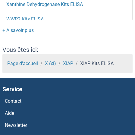
Xanthine Dehydrogenase Kits ELISA
WWP2 Kits ELISA
WWOX Kits ELISA
WWC1 Kits ELISA
Vous êtes ici:
WTX Kits ELISA
Page d'accueil
X (xi)
XIAP
XIAP Kits ELISA
WTIP Kits ELISA
Service
WTAP Kits ELISA
Contact
WT1 Kits ELISA
Aide
WRNIP1 Kits ELISA
Newsletter