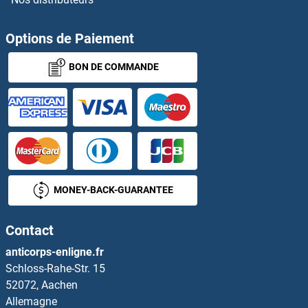
XPC Kits ELISA
XPNPEP2 Kits ELISA
Options de Paiement
BON DE COMMANDE
XPO1 Kits ELISA
XPO5 Kits ELISA
xpr1 Kits ELISA
XRCC1 Kits ELISA
MONEY-BACK-GUARANTEE
XRCC2 Kits ELISA
Contact
XRCC4 Kits ELISA
anticorps-enligne.fr
Schloss-Rahe-Str. 15
XRCC5 Kits ELISA
52072, Aachen
Allemagne
XRCC6 Kits ELISA