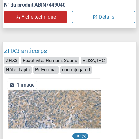
N° du produit ABIN7449040
Fiche technique
Détails
ZHX3 anticorps
ZHX3
Reactivité: Humain, Souris
ELISA, IHC
Hôte: Lapin
Polyclonal
unconjugated
1 image
IHC (p)