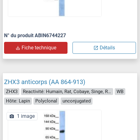
N° du produit ABIN6744227
Fiche technique
Détails
ZHX3 anticorps (AA 864-913)
ZHX3
Reactivité: Humain, Rat, Cobaye, Singe, Roussette (Chauve-souris)
WB
Hôte: Lapin
Polyclonal
unconjugated
1 image