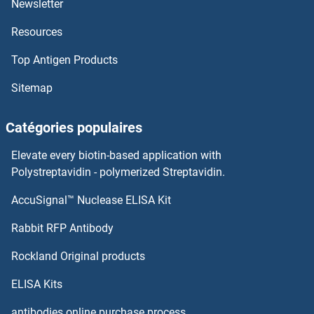
Newsletter
Resources
ZFY1 Anticorps
Top Antigen Products
ZFY Anticorps
Sitemap
ZFX Anticorps
Catégories populaires
ZFPM2 Anticorps
Elevate every biotin-based application with
ZFPM1 Anticorps
Polystreptavidin - polymerized Streptavidin.
AccuSignal™ Nuclease ELISA Kit
ZFPL1 Anticorps
Rabbit RFP Antibody
ZIC1 Anticorps
Rockland Original products
ZIC2 Anticorps
ELISA Kits
ZIC3 Anticorps
antibodies online purchase process