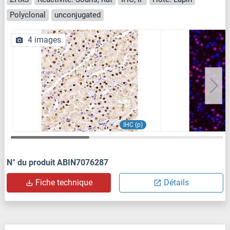
Polyclonal
unconjugated
4 images
IHC (p)
N° du produit ABIN7076287
Fiche technique
Détails