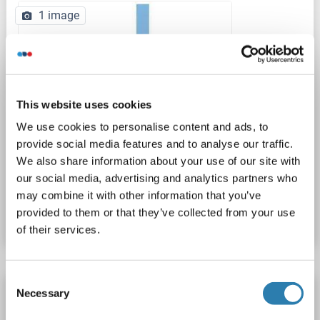
1 image
This website uses cookies
We use cookies to personalise content and ads, to
WB
provide social media features and to analyse our traffic.
We also share information about your use of our site with
our social media, advertising and analytics partners who
N° du produit ABIN927668
may combine it with other information that you’ve
provided to them or that they’ve collected from your use
Fiche technique
Détails
of their services.
Consent
ZHX3 anticorps (AA 906-956)
Necessary
Selection
ZHX3
Reactivité: Humain
WB, IP, IHC (fp)
Hôte: Lapin