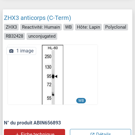
ZHX3 anticorps (C-Term)
ZHX3
Reactivité: Humain
WB
Hôte: Lapin
Polyclonal
RB32428
unconjugated
1 image
WB
N° du produit ABIN656893
Fiche technique
Détails