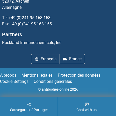
52072, Aachen
Allemagne
Zinc Finger and SCAN Domain Containing 9 Anticorps
Tel
+49 (0)241 95 163 153
Zinc Finger Protein 110 Anticorps
Fax
+49 (0)241 95 163 155
Partners
Zinc Finger Protein 117 Anticorps
Rockland Immunochemicals, Inc.
Zinc Finger Protein 185 Anticorps
Français
France
Zinc Finger Protein 2 Anticorps
Zinc Finger Protein 22 Anticorps
À propos
Mentions légales
Protection des données
Cookie Settings
Conditions générales
Zinc Finger Protein 27 Anticorps
© antibodies-online 2026
Zinc Finger Protein 296 Anticorps
Sauvegarder / Partager
Chat with us!