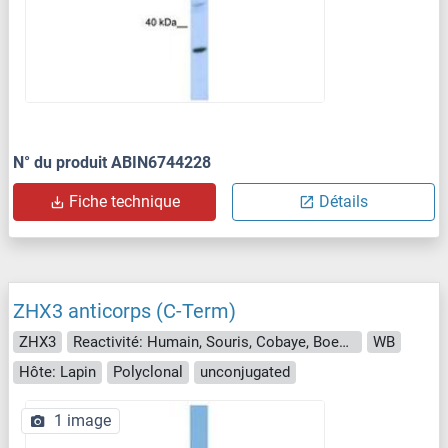
N° du produit ABIN6744228
Fiche technique
Détails
ZHX3 anticorps (C-Term)
ZHX3
Reactivité: Humain, Souris, Cobaye, Boeuf (Vache), Hamster
WB
Hôte: Lapin
Polyclonal
unconjugated
1 image