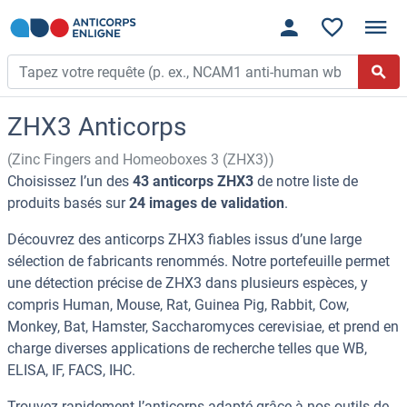
ZHX3 Anticorps
(Zinc Fingers and Homeoboxes 3 (ZHX3))
Choisissez l’un des
43 anticorps ZHX3
de notre liste de
produits basés sur
24 images de validation
.
Découvrez des anticorps ZHX3 fiables issus d’une large
sélection de fabricants renommés. Notre portefeuille permet
une détection précise de ZHX3 dans plusieurs espèces, y
compris Human, Mouse, Rat, Guinea Pig, Rabbit, Cow,
Monkey, Bat, Hamster, Saccharomyces cerevisiae, et prend en
charge diverses applications de recherche telles que WB,
ELISA, IF, FACS, IHC.
Trouvez rapidement l’anticorps adapté grâce à nos outils de