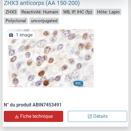
ZHX3 anticorps (AA 150-200)
ZHX3
Reactivité: Humain
WB, IP, IHC (fp)
Hôte: Lapin
Polyclonal
unconjugated
1 image
IHC
N° du produit ABIN7453491
Fiche technique
Détails