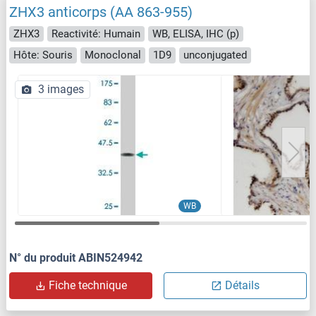
ZHX3 anticorps (AA 863-955)
ZHX3
Reactivité: Humain
WB, ELISA, IHC (p)
Hôte: Souris
Monoclonal
1D9
unconjugated
3 images
WB
N° du produit ABIN524942
Fiche technique
Détails