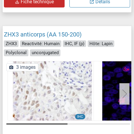
Fiche technique
Détails
ZHX3 anticorps (AA 150-200)
ZHX3
Reactivité: Humain
IHC, IF (p)
Hôte: Lapin
Polyclonal
unconjugated
3 images
IHC