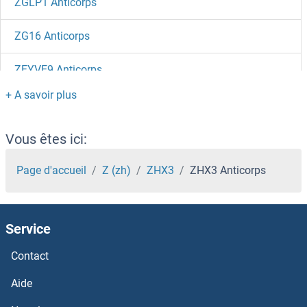
ZGLP1 Anticorps
ZG16 Anticorps
ZFYVE9 Anticorps
ZFYVE28 Anticorps
ZFYVE27 Anticorps
Vous êtes ici:
ZFYVE26 Anticorps
Page d'accueil
Z (zh)
ZHX3
ZHX3 Anticorps
ZFYVE21 Anticorps
Service
ZFYVE16 Anticorps
Contact
ZFYVE1 Anticorps
Aide
ZFY2 Anticorps