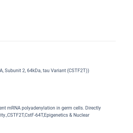
A, Subunit 2, 64kDa, tau Variant (CSTF2T))
ent mRNA polyadenylation in germ cells. Directly
rity.,CSTF2T,CstF-64T,Epigenetics & Nuclear