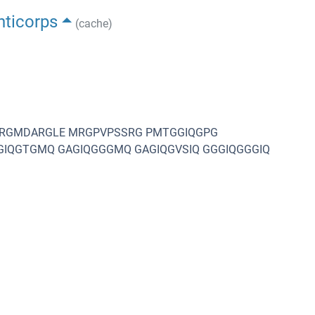
nticorps
(cache)
ARGMDARGLE MRGPVPSSRG PMTGGIQGPG
GIQGTGMQ GAGIQGGGMQ GAGIQGVSIQ GGGIQGGGIQ