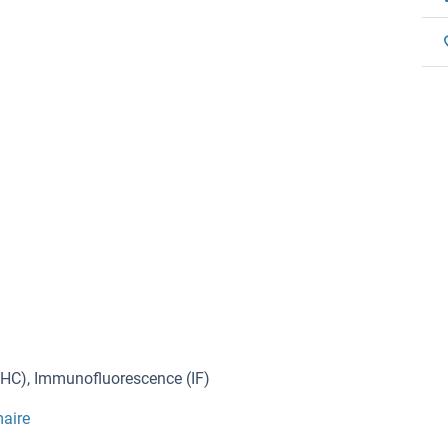
IHC), Immunofluorescence (IF)
maire