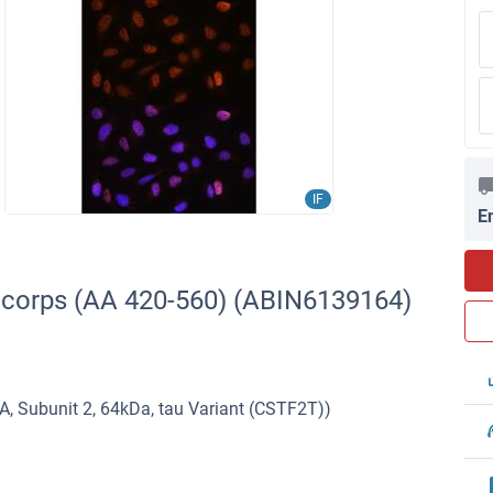
IF
E
icorps (AA 420-560) (ABIN6139164)
A, Subunit 2, 64kDa, tau Variant (CSTF2T))