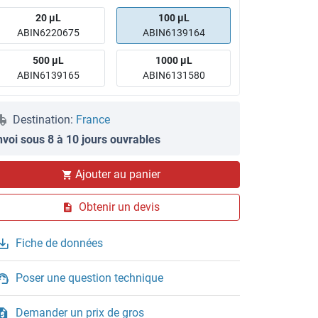
20 μL
100 μL
ABIN6220675
ABIN6139164
500 μL
1000 μL
ABIN6139165
ABIN6131580
Destination:
France
nvoi sous 8 à 10 jours ouvrables
Ajouter au panier
Obtenir un devis
Fiche de données
Poser une question technique
Demander un prix de gros