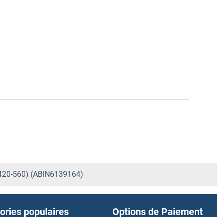
 420-560) (ABIN6139164)
ories populaires
Options de Paiement