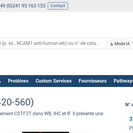
49 (0)241 95 163 153
Contact
Mode IA
A
Protéines
Custom Services
Fournisseurs
Pathway
420-560)
N° 
uement CSTF2T dans WB, IHC et IF. Il présente une
3
P