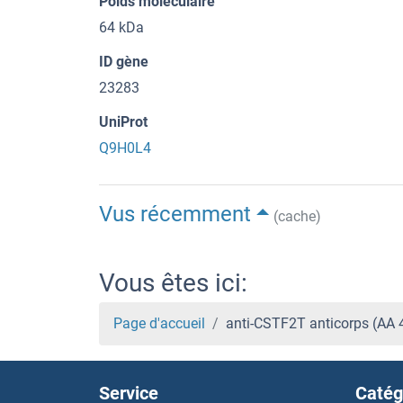
Poids moléculaire
64 kDa
ID gène
23283
UniProt
Q9H0L4
Vus récemment
(cache)
Vous êtes ici:
Page d'accueil
anti-CSTF2T anticorps (AA
Service
Catég