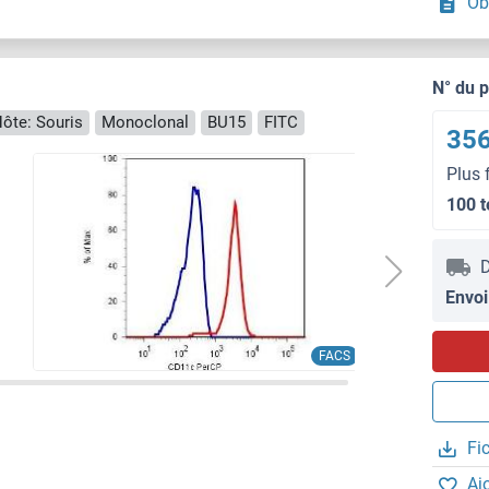
Ob
N° du 
ôte: Souris
Monoclonal
BU15
FITC
356
Plus 
100 t
D
Envoi
FACS
Fi
Aj