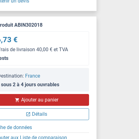
tenir un devis
produit ABIN302018
,73 €
frais de livraison 40,00 € et TVA
ests
estination:
France
 sous 2 à 4 jours ouvrables
FACS
Ajouter au panier
Détails
che de données
outer aux Liste de comparaison