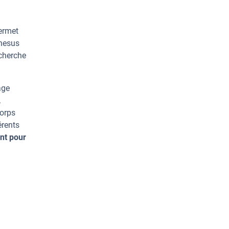
permet
Rhesus
echerche
age
.
corps
érents
nt pour