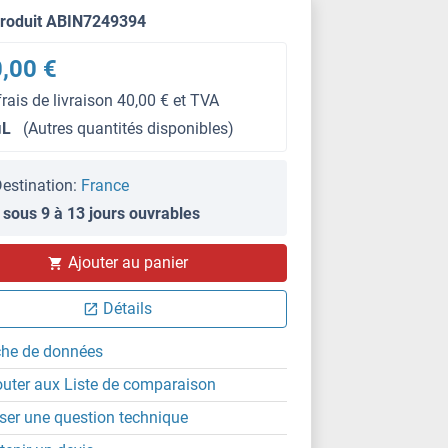
produit ABIN7249394
,00 €
frais de livraison 40,00 € et TVA
μL
(Autres quantités disponibles)
estination:
France
 sous 9 à 13 jours ouvrables
IHC (p)
Ajouter au panier
Détails
che de données
outer aux Liste de comparaison
ser une question technique