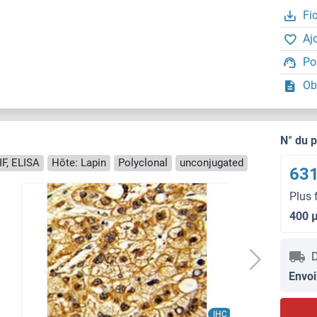
Fi
Aj
Po
Ob
N° du 
IF, ELISA
Hôte: Lapin
Polyclonal
unconjugated
631
Plus 
400 
D
Envoi
IHC