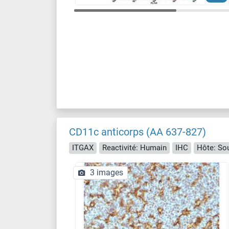
CD11c anticorps (AA 637-827)
ITGAX
Reactivité: Humain
IHC
Hôte: Sou
3 images