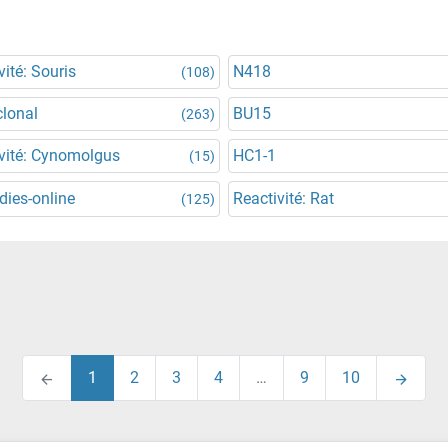
vité: Souris
N418
(108)
lonal
BU15
(263)
vité: Cynomolgus
HC1-1
(15)
dies-online
Reactivité: Rat
(125)
1
2
3
4
…
9
10