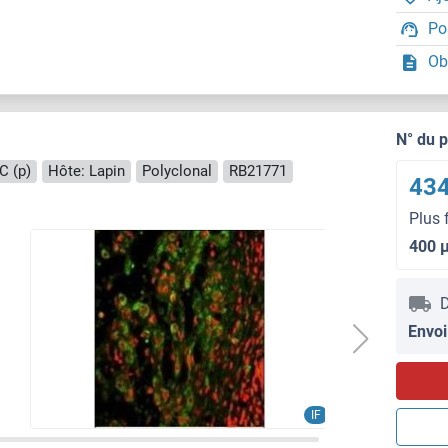
Po
Ob
N° du 
C (p)
Hôte: Lapin
Polyclonal
RB21771
434
Plus 
400 
D
Envoi
IF