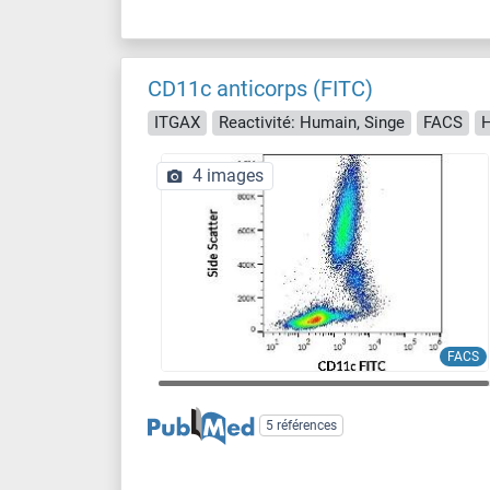
CD11c anticorps (FITC)
ITGAX
Reactivité: Humain, Singe
FACS
H
4 images
FACS
5 références