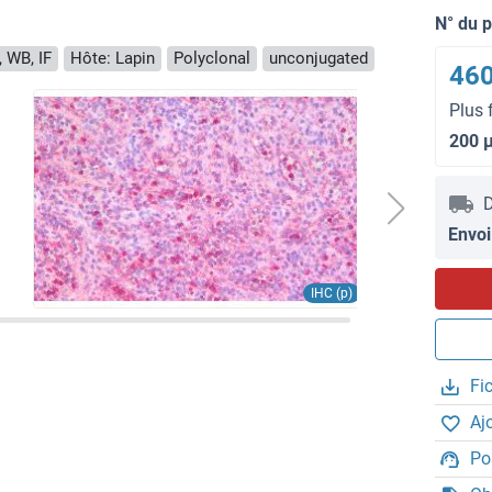
N° du 
, WB, IF
Hôte: Lapin
Polyclonal
unconjugated
460
Plus 
200 
D
Envoi
IHC (p)
Fi
Aj
Po