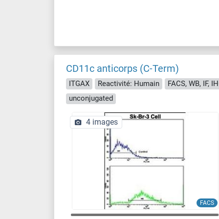
CD11c anticorps (C-Term)
ITGAX
Reactivité: Humain
FACS, WB, IF, IH
unconjugated
4 images
FACS