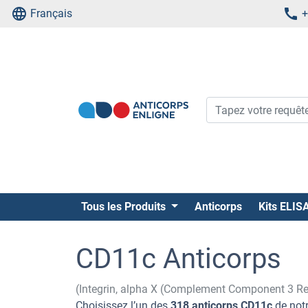
Français
+
Tous les Produits
Anticorps
Kits ELIS
CD11c Anticorps
(Integrin, alpha X (Complement Component 3 Re
Choisissez l’un des
318 anticorps CD11c
de notr