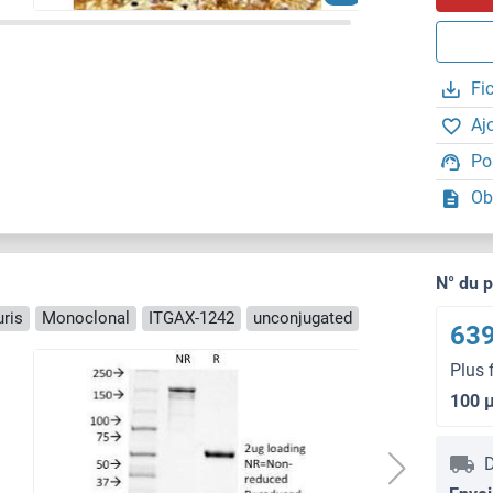
Fi
Aj
Po
Ob
N° du 
ris
Monoclonal
ITGAX-1242
unconjugated
639
Plus 
100 
D