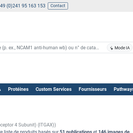
49 (0)241 95 163 153
Contact
Mode IA
A
Protéines
Custom Services
Fournisseurs
Pathway
ceptor 4 Subunit) (ITGAX))
e liste de produits basés sur
51 publications
et
146 images de