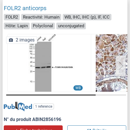
FOLR2 anticorps
FOLR2
Reactivité: Humain
WB, IHC, IHC (p), IF, ICC
Hôte: Lapin
Polyclonal
unconjugated
2 images
WB
1 reference
N° du produit ABIN2856196