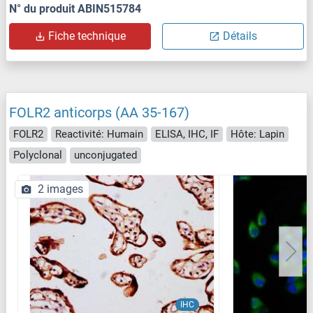
N° du produit ABIN515784
Fiche technique
Détails
FOLR2 anticorps (AA 35-167)
FOLR2
Reactivité: Humain
ELISA, IHC, IF
Hôte: Lapin
Polyclonal
unconjugated
2 images
IHC