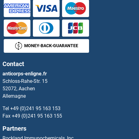
Forkhead Box I3 Anticorps
Forkhead Box J1 Anticorps
Forkhead Box J2 Anticorps
MONEY-BACK-GUARANTEE
Forkhead Box K2 Anticorps
Contact
Forkhead Box O1 Anticorps
anticorps-enligne.fr
Schloss-Rahe-Str. 15
Forkhead Box O3 Anticorps
52072, Aachen
Allemagne
Forkhead Box P1 Anticorps
Tel
+49 (0)241 95 163 153
Formin 2 Anticorps
Fax
+49 (0)241 95 163 155
Partners
Formin-Like 1 Anticorps
Rockland Immunochemicals, Inc.