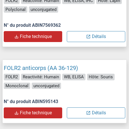
FOLR2
Reactivité: Humain
WB, ELISA, IHC
Hôte: Lapin
Polyclonal
unconjugated
N° du produit ABIN7569362
Fiche technique
Détails
FOLR2 anticorps (AA 36-129)
FOLR2
Reactivité: Humain
WB, ELISA
Hôte: Souris
Monoclonal
unconjugated
N° du produit ABIN595143
Fiche technique
Détails