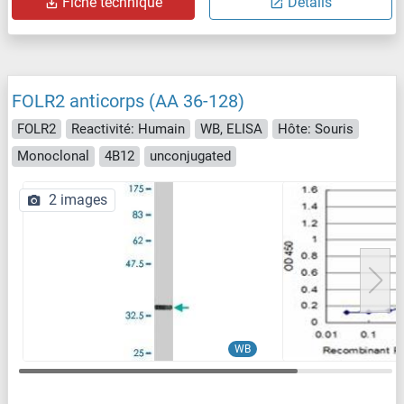
Fiche technique
Détails
FOLR2 anticorps (AA 36-128)
FOLR2
Reactivité: Humain
WB, ELISA
Hôte: Souris
Monoclonal
4B12
unconjugated
2 images
WB