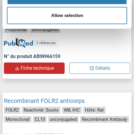
FOLR2 anticorps (N-Term)
Allow selection
FOLR2
Reactivité: Humain, Souris
IHC
Hôte: Lapin
Polyclonal
unconjugated
3 références
N° du produit ABIN966159
Fiche technique
Détails
Recombinant FOLR2 anticorps
FOLR2
Reactivité: Souris
WB, IHC
Hôte: Rat
Monoclonal
CL10
unconjugated
Recombinant Antibody