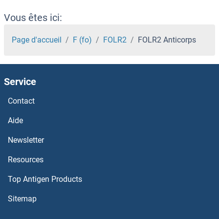
FNDC8 Anticorps
Vous êtes ici:
FNDC7 Anticorps
Page d'accueil
F (fo)
FOLR2
FOLR2 Anticorps
FNDC5 Anticorps
Service
FNDC4 Anticorps
Contact
FNDC3B Anticorps
Aide
FNDC1 Anticorps
Newsletter
Resources
FNBP1L Anticorps
Top Antigen Products
FNBP1 Anticorps
Sitemap
FN3KRP Anticorps