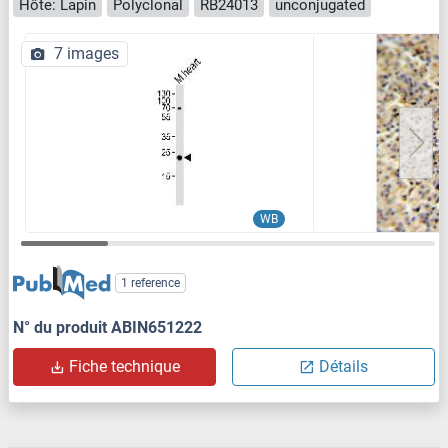
Hôte: Lapin
Polyclonal
RB24013
unconjugated
7 images
WB
1 reference
N° du produit ABIN651222
Fiche technique
Détails