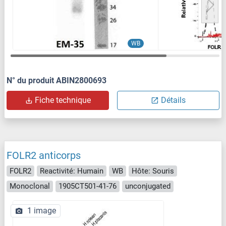
WB
N° du produit ABIN2800693
Fiche technique
Détails
FOLR2 anticorps
FOLR2
Reactivité: Humain
WB
Hôte: Souris
Monoclonal
1905CT501-41-76
unconjugated
1 image