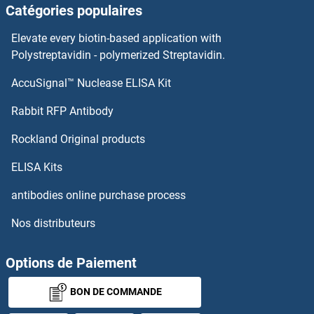
Catégories populaires
FN3K Anticorps
Elevate every biotin-based application with
FMR1 Anticorps
Polystreptavidin - polymerized Streptavidin.
AccuSignal™ Nuclease ELISA Kit
FMO5 Anticorps
Rabbit RFP Antibody
FOLR3 Anticorps
Rockland Original products
FOPNL Anticorps
ELISA Kits
Forkhead Box C1 Anticorps
antibodies online purchase process
Nos distributeurs
Forkhead Box C2 (MFH-1, Mesenchyme Forkhead 1) Anticorps
Forkhead Box D3 Anticorps
Options de Paiement
BON DE COMMANDE
Forkhead Box F1 Anticorps