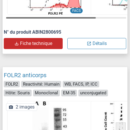
FACS
N° du produit ABIN2800695
Fiche technique
Détails
FOLR2 anticorps
FOLR2
Reactivité: Humain
WB, FACS, IP, ICC
Hôte: Souris
Monoclonal
EM-35
unconjugated
2 images