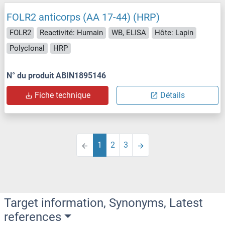
FOLR2 anticorps (AA 17-44) (HRP)
FOLR2
Reactivité: Humain
WB, ELISA
Hôte: Lapin
Polyclonal
HRP
N° du produit ABIN1895146
Fiche technique
Détails
1
2
3
Target information, Synonyms, Latest
references