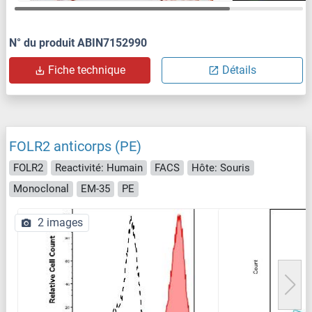
N° du produit ABIN7152990
Fiche technique
Détails
FOLR2 anticorps (PE)
FOLR2
Reactivité: Humain
FACS
Hôte: Souris
Monoclonal
EM-35
PE
2 images