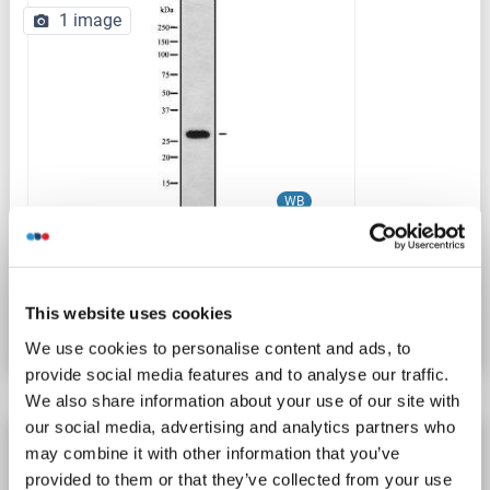
1 image
WB
N° du produit ABIN6261780
This website uses cookies
Fiche technique
Détails
We use cookies to personalise content and ads, to
provide social media features and to analyse our traffic.
We also share information about your use of our site with
our social media, advertising and analytics partners who
Recombinant FOLR2 anticorps
may combine it with other information that you’ve
FOLR2
Reactivité: Humain
FACS
Hôte: Human, Lapin
provided to them or that they’ve collected from your use