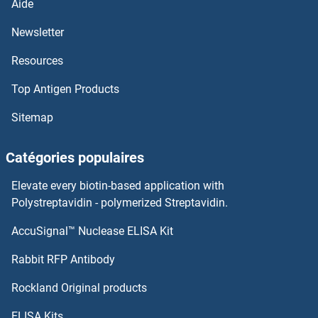
Aide
G6PC Kits ELISA
Newsletter
Resources
G3BP1 Kits ELISA
Top Antigen Products
G Protein-Coupled Receptor 182 Kits ELISA
Sitemap
G Protein-Coupled Receptor 12 Kits ELISA
Catégories populaires
G Protein-Coupled Receptor 115 Kits ELISA
Elevate every biotin-based application with
G Kinase Anchoring Protein 1 Kits ELISA
Polystreptavidin - polymerized Streptavidin.
AccuSignal™ Nuclease ELISA Kit
FZD6 Kits ELISA
Rabbit RFP Antibody
GADD34 Kits ELISA
Rockland Original products
GADD45A Kits ELISA
ELISA Kits