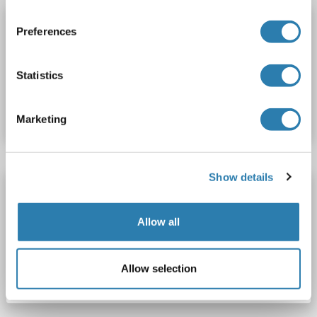
GAD65 Kit ELISA
Preferences
GAD2
Reactivité: Humain
Colorimetric
0.78-50 ng/mL
Statistics
N° du produit ABIN456086
Fiche technique
Détails
Marketing
Show details
GAD65 Kit ELISA
GAD2
Reactivité: Chien
Colorimetric
Allow all
N° du produit ABIN1134860
Allow selection
Fiche technique
Détails