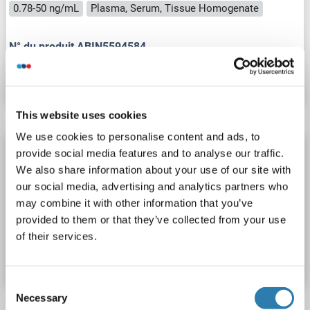
0.78-50 ng/mL
Plasma, Serum, Tissue Homogenate
N° du produit ABIN5594584
Fiche technique
Détails
This website uses cookies
We use cookies to personalise content and ads, to
GAD65 Kit ELISA
provide social media features and to analyse our traffic.
We also share information about your use of our site with
GAD2
Reactivité: Souris
Colorimetric
Sandwich ELISA
our social media, advertising and analytics partners who
78-5000 pg/mL
Plasma, Serum, Tissue Homogenate
may combine it with other information that you’ve
provided to them or that they’ve collected from your use
N° du produit ABIN5594585
of their services.
Fiche technique
Détails
Consent
Necessary
Selection