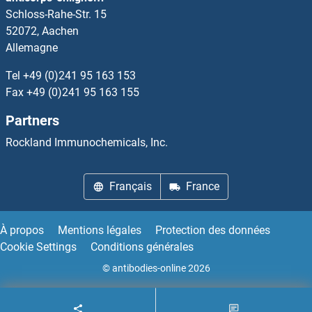
Schloss-Rahe-Str. 15
Galectin 3 Kits ELISA
52072, Aachen
Allemagne
GALK1 Kits ELISA
Tel
+49 (0)241 95 163 153
GALK2 Kits ELISA
Fax
+49 (0)241 95 163 155
Partners
GALM Kits ELISA
Rockland Immunochemicals, Inc.
GALNS Kits ELISA
Français
France
GALNT10 Kits ELISA
GALNT2 Kits ELISA
À propos
Mentions légales
Protection des données
Cookie Settings
Conditions générales
GALNT7 Kits ELISA
© antibodies-online 2026
GALP Kits ELISA