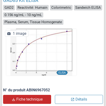
GAD65 Kit ELISA
GAD2
Reactivité: Humain
Colorimetric
Sandwich ELISA
0.156 ng/mL - 10 ng/mL
Plasma, Serum, Tissue Homogenate
1 image
ELISA
N° du produit ABIN6967052
Fiche technique
Détails