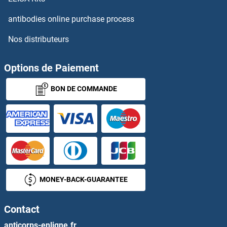
GADD45G Kits ELISA
antibodies online purchase process
Nos distributeurs
GAK Kits ELISA
GAL Kits ELISA
Options de Paiement
BON DE COMMANDE
GAL4 Kits ELISA
Galactosylceramidase Kits ELISA
Galanin Kits ELISA
Galanin Receptor 1 Kits ELISA
MONEY-BACK-GUARANTEE
GALE Kits ELISA
Contact
Galectin 10 Kits ELISA
anticorps-enligne.fr