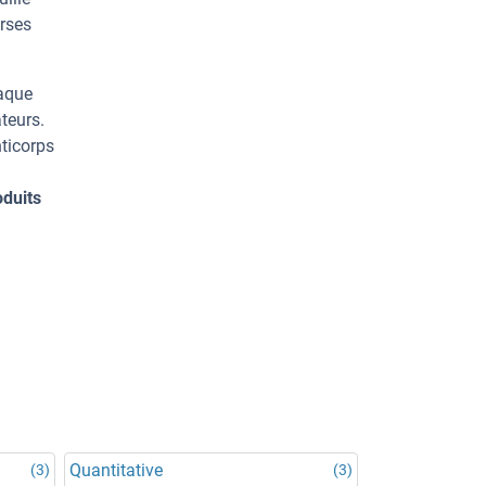
rses
haque
teurs.
ticorps
oduits
Quantitative
(3)
(3)