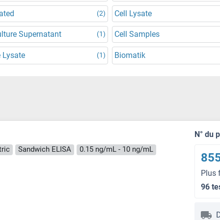
ated
Cell Lysate
(2)
ulture Supernatant
Cell Samples
(1)
 Lysate
Biomatik
(1)
N° du 
ric
Sandwich ELISA
0.15 ng/mL - 10 ng/mL
855
Plus 
96 te
D