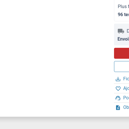
Plus 
96 te
D
Envoi
Fi
Aj
Po
Ob