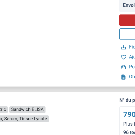
Envoi
Fi
Aj
Po
Ob
N° du 
ric
Sandwich ELISA
790
a, Serum, Tissue Lysate
Plus 
96 te