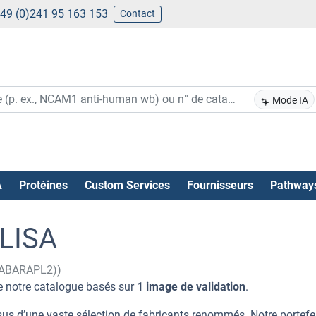
49 (0)241 95 163 153
Contact
Mode IA
A
Protéines
Custom Services
Fournisseurs
Pathway
LISA
(GABARAPL2))
 notre catalogue basés sur
1 image de validation
.
s d’une vaste sélection de fabricants renommés. Notre portefeu