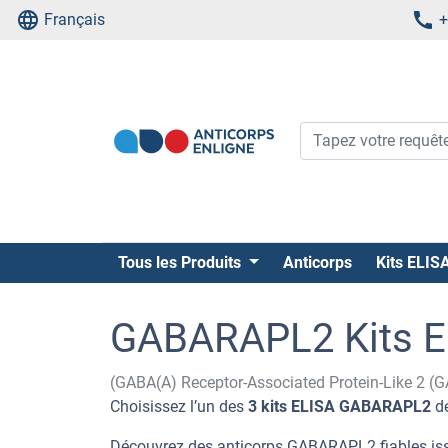
Français
+
Tous les Produits
Anticorps
Kits ELIS
GABARAPL2 Kits E
(GABA(A) Receptor-Associated Protein-Like 2 
Choisissez l’un des
3 kits ELISA GABARAPL2
de
Découvrez des anticorps GABARAPL2 fiables issu