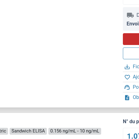
D
Envoi
Fi
Aj
Po
Ob
N° du 
ric
Sandwich ELISA
0.156 ng/mL - 10 ng/mL
1.0