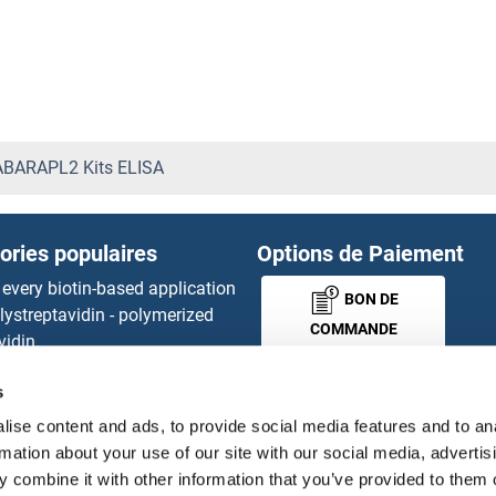
GAD Kits ELISA
GAD65 Kits ELISA
GADD34 Kits ELISA
BARAPL2 Kits ELISA
GADD45A Kits ELISA
ories populaires
Options de Paiement
GADD45G Kits ELISA
 every biotin-based application
BON DE
lystreptavidin - polymerized
GAK Kits ELISA
COMMANDE
vidin.
gnal™ Nuclease ELISA Kit
GAL Kits ELISA
s
 RFP Antibody
MONEY-BACK-
d Original products
ise content and ads, to provide social media features and to an
GAL4 Kits ELISA
its
GUARANTEE
rmation about your use of our site with our social media, advertis
ies online purchase process
 combine it with other information that you’ve provided to them o
Galactosylceramidase Kits 