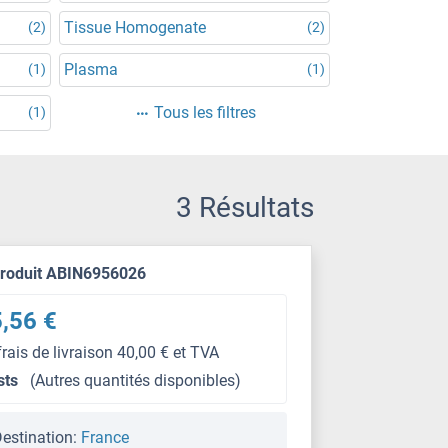
Tissue Homogenate
(2)
(2)
Plasma
(1)
(1)
Tous les filtres
(1)
3 Résultats
produit ABIN6956026
,56 €
frais de livraison 40,00 € et TVA
sts
(Autres quantités disponibles)
estination:
France