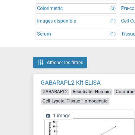
Colorimetric
Pre-co
(3)
Images disponible
Cell C
(1)
Serum
Tissue
(1)
Afficher les filtres
GABARAPL2 Kit ELISA
GABARAPL2
Reactivité: Humain
Colorimet
Cell Lysate, Tissue Homogenate
1 image