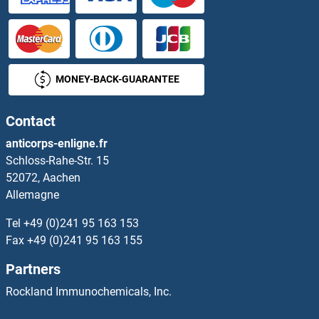
GAL Kits ELISA
GAL4 Kits ELISA
MONEY-BACK-GUARANTEE
Galactosylceramidase Kits ELISA
Contact
Galanin Kits ELISA
anticorps-enligne.fr
Schloss-Rahe-Str. 15
Galanin Receptor 1 Kits ELISA
52072, Aachen
Allemagne
GALE Kits ELISA
Tel
+49 (0)241 95 163 153
Galectin 10 Kits ELISA
Fax
+49 (0)241 95 163 155
Partners
Galectin 3 Kits ELISA
Rockland Immunochemicals, Inc.
GALK1 Kits ELISA