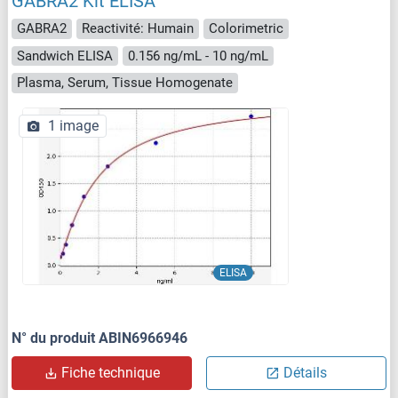
GABRA2 Kit ELISA
GABRA2
Reactivité: Humain
Colorimetric
Sandwich ELISA
0.156 ng/mL - 10 ng/mL
Plasma, Serum, Tissue Homogenate
1 image
ELISA
N° du produit ABIN6966946
Fiche technique
Détails