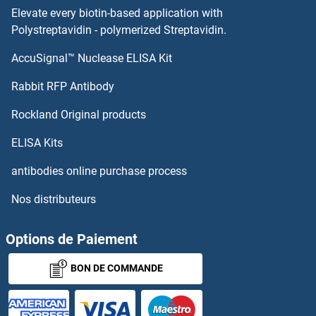
Elevate every biotin-based application with
Polystreptavidin - polymerized Streptavidin.
FYN Kits ELISA
AccuSignal™ Nuclease ELISA Kit
GABRA3 Kits ELISA
Rabbit RFP Antibody
GABRA4 Kits ELISA
Rockland Original products
GAD Kits ELISA
ELISA Kits
antibodies online purchase process
GAD65 Kits ELISA
Nos distributeurs
GADD34 Kits ELISA
Options de Paiement
GADD45A Kits ELISA
BON DE COMMANDE
GADD45G Kits ELISA
GAK Kits ELISA