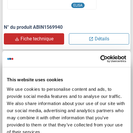
ELISA
N° du produit ABIN1569940
Fiche technique
Détails
GABRA2 Kit ELISA
This website uses cookies
GABRA2
Reactivité: Souris
Colorimetric
We use cookies to personalise content and ads, to
Competition ELISA
0.156-10 ng/mL
provide social media features and to analyse our traffic.
Plasma, Serum, Tissue Homogenate
We also share information about your use of our site with
our social media, advertising and analytics partners who
N° du produit ABIN5594583
may combine it with other information that you’ve
provided to them or that they’ve collected from your use
Fiche technique
Détails
of their services.