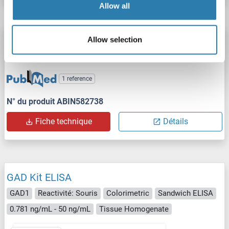
Allow all
GAD Kit ELISA
Allow selection
GAD1
Reactivité: Rat
Colorimetric
0.39-25 ng/mL
1 reference
N° du produit ABIN582738
Fiche technique
Détails
GAD Kit ELISA
GAD1
Reactivité: Souris
Colorimetric
Sandwich ELISA
0.781 ng/mL - 50 ng/mL
Tissue Homogenate