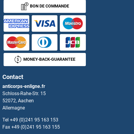
BON DE COMMANDE
GAL Kits ELISA
GAL4 Kits ELISA
Galactosylceramidase Kits ELISA
Galanin Kits ELISA
MONEY-BACK-GUARANTEE
Galanin Receptor 1 Kits ELISA
Contact
GALE Kits ELISA
anticorps-enligne.fr
Schloss-Rahe-Str. 15
Galectin 10 Kits ELISA
52072, Aachen
Allemagne
Galectin 3 Kits ELISA
Tel
+49 (0)241 95 163 153
GALK1 Kits ELISA
Fax
+49 (0)241 95 163 155