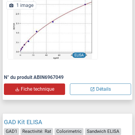
1 image
ELISA
N° du produit ABIN6967049
Fiche technique
Détails
GAD Kit ELISA
GAD1
Reactivité: Rat
Colorimetric
Sandwich ELISA