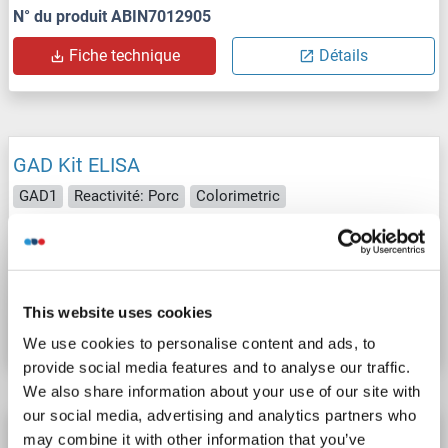
N° du produit ABIN7012905
Fiche technique
Détails
GAD Kit ELISA
GAD1
Reactivité: Porc
Colorimetric
1 reference
N° du produit ABIN1134859
This website uses cookies
Fiche technique
Détails
We use cookies to personalise content and ads, to
provide social media features and to analyse our traffic.
We also share information about your use of our site with
our social media, advertising and analytics partners who
GAD Kit ELISA
may combine it with other information that you’ve