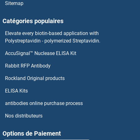
Sitemap
G Protein-Coupled Receptor 115 Kits ELISA
Catégories populaires
G Kinase Anchoring Protein 1 Kits ELISA
Elevate every biotin-based application with
FZD6 Kits ELISA
Polystreptavidin - polymerized Streptavidin.
AccuSignal™ Nuclease ELISA Kit
FZD4 Kits ELISA
Rabbit RFP Antibody
GAD65 Kits ELISA
Rockland Original products
GADD34 Kits ELISA
ELISA Kits
GADD45A Kits ELISA
antibodies online purchase process
Nos distributeurs
GADD45G Kits ELISA
GAK Kits ELISA
Options de Paiement