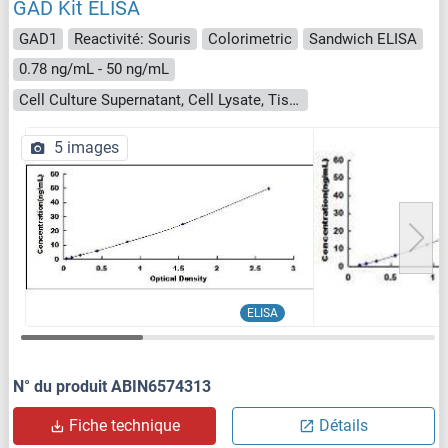
GAD Kit ELISA
GAD1
Reactivité: Souris
Colorimetric
Sandwich ELISA
0.78 ng/mL - 50 ng/mL
Cell Culture Supernatant, Cell Lysate, Tissue Homogenate
5 images
ELISA
N° du produit ABIN6574313
Fiche technique
Détails