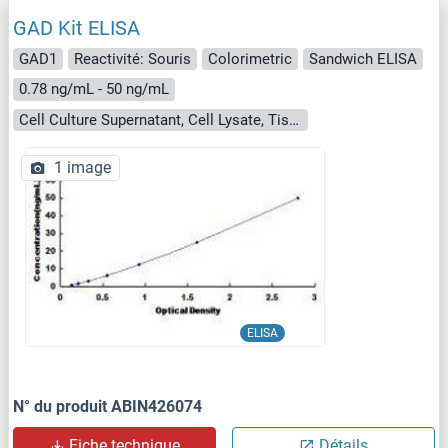
GAD Kit ELISA
GAD1
Reactivité: Souris
Colorimetric
Sandwich ELISA
0.78 ng/mL - 50 ng/mL
Cell Culture Supernatant, Cell Lysate, Tissue Homogenate
1 image
ELISA
N° du produit ABIN426074
Fiche technique
Détails