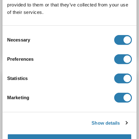
provided to them or that they’ve collected from your use
GAD1
Reactivité: Boeuf (Vache)
Colorimetric
of their services.
1 reference
N° du produit ABIN1134857
Consent
Necessary
Selection
Fiche technique
Détails
Preferences
Statistics
GAD Kit ELISA
GAD1
Reactivité: Souris
Colorimetric
0.39-25 ng/mL
Marketing
1 reference
N° du produit ABIN582737
Show details
Fiche technique
Détails