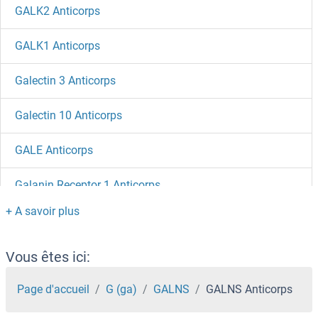
GALK2 Anticorps
GALK1 Anticorps
Galectin 3 Anticorps
Galectin 10 Anticorps
GALE Anticorps
Galanin Receptor 1 Anticorps
Galanin Anticorps
Galactosylceramidase Anticorps
Vous êtes ici:
GAL4 Anticorps
Page d'accueil
G (ga)
GALNS
GALNS Anticorps