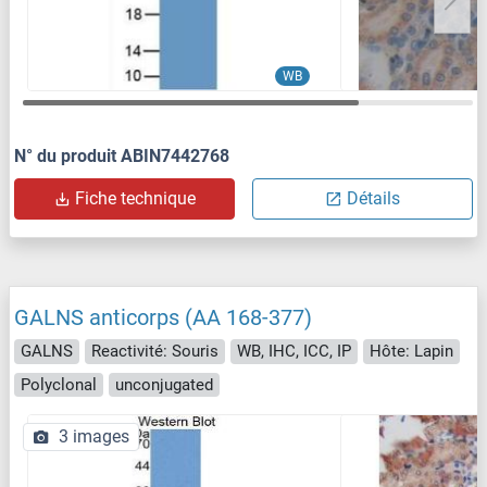
WB
N° du produit ABIN7442768
Fiche technique
Détails
GALNS anticorps (AA 168-377)
GALNS
Reactivité: Souris
WB, IHC, ICC, IP
Hôte: Lapin
Polyclonal
unconjugated
3 images