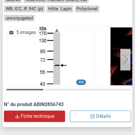
WB, ICC, IF, IHC (p)
Hôte: Lapin
Polyclonal
unconjugated
5 images
WB
N° du produit ABIN2856743
Fiche technique
Détails