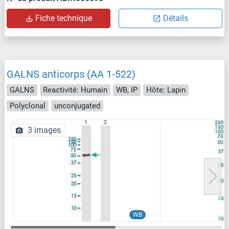
Fiche technique
Détails
GALNS anticorps (AA 1-522)
GALNS
Reactivité: Humain
WB, IP
Hôte: Lapin
Polyclonal
unconjugated
3 images
WB