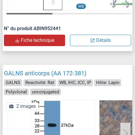
WB
N° du produit ABIN952441
Fiche technique
Détails
GALNS anticorps (AA 172-381)
GALNS
Reactivité: Rat
WB, IHC, ICC, IP
Hôte: Lapin
Polyclonal
unconjugated
2 images