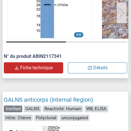
WB
N° du produit ABIN2117341
Fiche technique
Détails
GALNS anticorps (Internal Region)
Verified
GALNS
Reactivité: Humain
WB, ELISA
Hôte: Chèvre
Polyclonal
unconjugated