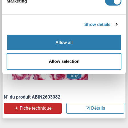
Marketing
GALNS
Reactivité: Humain
WB, ELISA, IHC, IHC (p)
Hôte: Lapin
Polyclonal
FITC
Show details
1 image
Allow all
Allow selection
IHC (p)
N° du produit ABIN2603082
Fiche technique
Détails