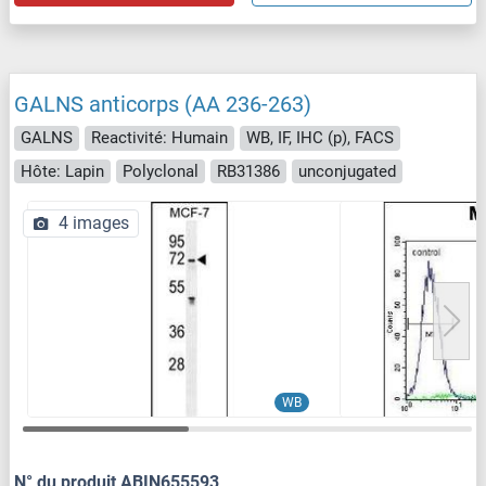
GALNS anticorps (AA 236-263)
GALNS
Reactivité: Humain
WB, IF, IHC (p), FACS
Hôte: Lapin
Polyclonal
RB31386
unconjugated
4 images
WB
N° du produit ABIN655593