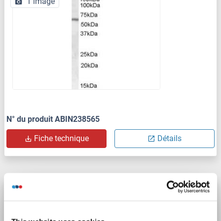
1 image
N° du produit ABIN238565
Fiche technique
Détails
GALNS anticorps (AA 1-522)
GALNS
Reactivité: Humain
WB
Hôte: Souris