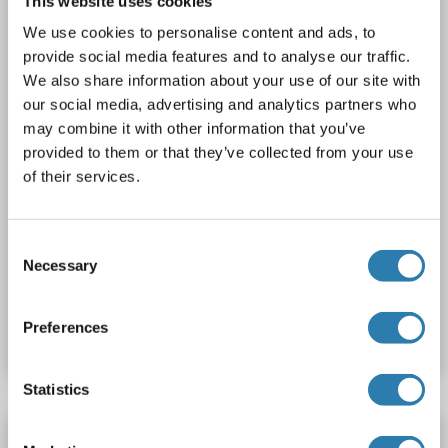
This website uses cookies
Polyclonal
unconjugated
We use cookies to personalise content and ads, to
1 image
provide social media features and to analyse our traffic.
We also share information about your use of our site with
our social media, advertising and analytics partners who
may combine it with other information that you’ve
provided to them or that they’ve collected from your use
of their services.
WB
Consent
Necessary
Selection
N° du produit ABIN515912
Preferences
Fiche technique
Détails
Statistics
GALNS anticorps (FITC)