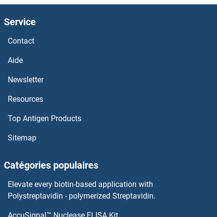
GAL3ST4 Anticorps
Service
GAL3ST3 Anticorps
Contact
GAL3ST1 Anticorps
Aide
GAL Anticorps
Newsletter
Resources
GAK Anticorps
Top Antigen Products
GAGE2B Anticorps
Sitemap
GADD45GIP1 Anticorps
Catégories populaires
GADD45G Anticorps
Elevate every biotin-based application with
GADD45A Anticorps
Polystreptavidin - polymerized Streptavidin.
AccuSignal™ Nuclease ELISA Kit