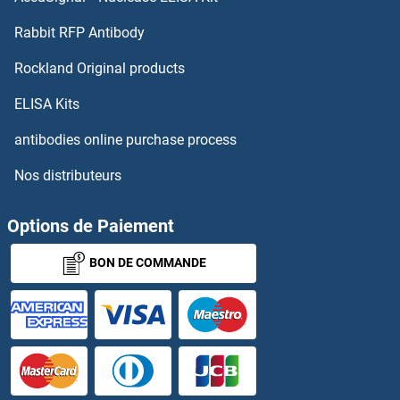
GADD34 Anticorps
Rabbit RFP Antibody
Galnt1 Anticorps
Rockland Original products
GALNT10 Anticorps
ELISA Kits
GALNT12 Anticorps
antibodies online purchase process
Nos distributeurs
GALNT13 Anticorps
GALNT14 Anticorps
Options de Paiement
BON DE COMMANDE
GALNT2 Anticorps
GALNT3 Anticorps
GALNT4 Anticorps
GALNT5 Anticorps