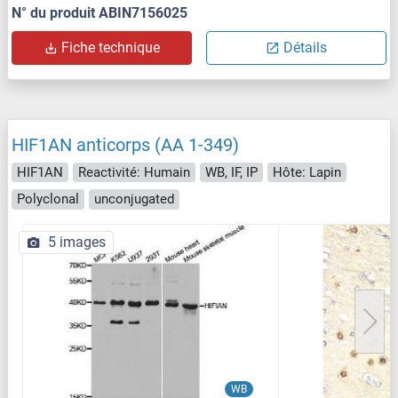
N° du produit ABIN7156025
Fiche technique
Détails
HIF1AN anticorps (AA 1-349)
HIF1AN
Reactivité: Humain
WB, IF, IP
Hôte: Lapin
Polyclonal
unconjugated
5 images
WB