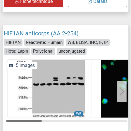
Fiche technique
Détails
HIF1AN anticorps (AA 2-254)
HIF1AN
Reactivité: Humain
WB, ELISA, IHC, IF, IP
Hôte: Lapin
Polyclonal
unconjugated
5 images
WB