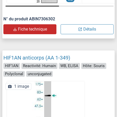
N° du produit ABIN7306302
Fiche technique
Détails
HIF1AN anticorps (AA 1-349)
HIF1AN
Reactivité: Humain
WB, ELISA
Hôte: Souris
Polyclonal
unconjugated
1 image