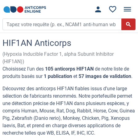
HIF1AN Anticorps
(Hypoxia Inducible Factor 1, alpha Subunit Inhibitor
(HIF1AN))
Choisissez l’un des
105 anticorps HIF1AN
de notre liste de
produits basés sur
1 publication
et
57 images de validation
.
Découvrez des anticorps HIF1AN fiables issus d’une large
sélection de fabricants renommés. Notre portefeuille permet
une détection précise de HIF1AN dans plusieurs espèces, y
compris Human, Mouse, Rat, Dog, Rabbit, Horse, Cow, Guinea
Pig, Zebrafish (Danio rerio), Monkey, Chicken, Pig, Xenopus
laevis, Bat, et prend en charge diverses applications de
recherche telles que WB, ELISA, IF, IHC, ICC.