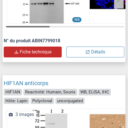
WB
N° du produit ABIN7799018
Fiche technique
Détails
HIF1AN anticorps
HIF1AN
Reactivité: Humain, Souris
WB, ELISA, IHC
Hôte: Lapin
Polyclonal
unconjugated
3 images