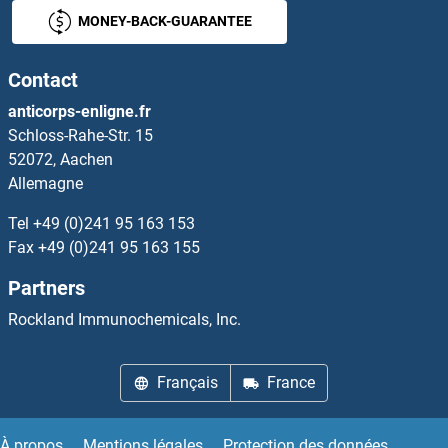
MONEY-BACK-GUARANTEE
HINT1 Anticorps
Contact
HINT2 Anticorps
anticorps-enligne.fr
Schloss-Rahe-Str. 15
HINT3 Anticorps
52072, Aachen
Allemagne
HIP1 Anticorps
Tel
+49 (0)241 95 163 153
HIP1R Anticorps
Fax
+49 (0)241 95 163 155
Partners
HIPK1 Anticorps
Rockland Immunochemicals, Inc.
HIPK2 Anticorps
Français
France
HIPK3 Anticorps
HIPK4 Anticorps
À propos
Mentions légales
Protection des données