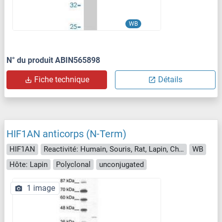
WB
N° du produit ABIN565898
Fiche technique
Détails
HIF1AN anticorps (N-Term)
HIF1AN
Reactivité: Humain, Souris, Rat, Lapin, Chien, Boeuf (Vache), Cobaye, Singe
WB
Hôte: Lapin
Polyclonal
unconjugated
1 image