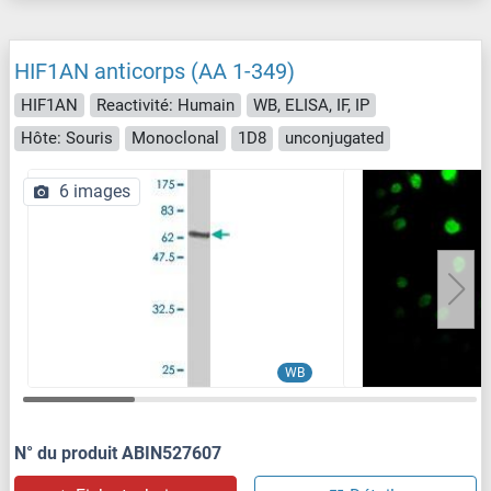
HIF1AN anticorps (AA 1-349)
HIF1AN
Reactivité: Humain
WB, ELISA, IF, IP
Hôte: Souris
Monoclonal
1D8
unconjugated
6 images
WB
N° du produit ABIN527607