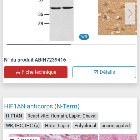
WB
N° du produit ABIN7239416
Fiche technique
Détails
HIF1AN anticorps (N-Term)
HIF1AN
Reactivité: Humain, Lapin, Cheval
WB, IHC, IHC (p)
Hôte: Lapin
Polyclonal
unconjugated