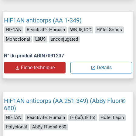
HIF1AN anticorps (AA 1-349)
HIF1AN
Reactivité: Humain
WB, IF, ICC
Hôte: Souris
Monoclonal
L8U9
unconjugated
N° du produit ABIN7091237
Fiche technique
Détails
HIF1AN anticorps (AA 251-349) (AbBy Fluor®
680)
HIF1AN
Reactivité: Humain
IF (cc), IF (p)
Hôte: Lapin
Polyclonal
AbBy Fluor® 680