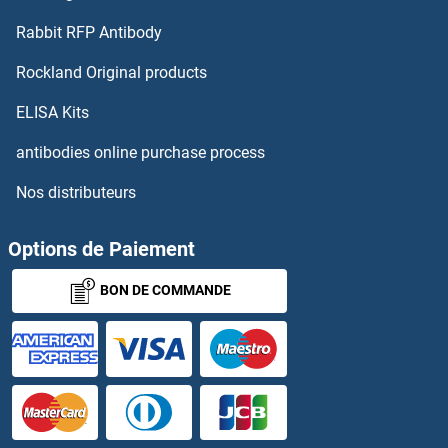
Rabbit RFP Antibody
HIF3A Anticorps
Rockland Original products
HIGD1A Anticorps
ELISA Kits
HIGD1B Anticorps
antibodies online purchase process
Nos distributeurs
High Affinity Immunoglobulin epsilon Receptor Subunit gamma Anticorps
High Mobility Group AT-Hook 1 Anticorps
Options de Paiement
BON DE COMMANDE
High Mobility Group Box 2 Anticorps
HILPDA Anticorps
HILS1 Anticorps
HINFP Anticorps