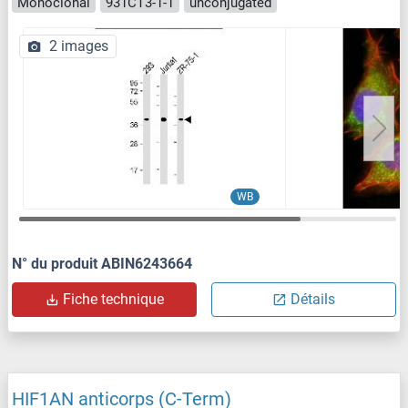
Monoclonal
931CT3-1-1
unconjugated
2 images
WB
N° du produit ABIN6243664
Fiche technique
Détails
HIF1AN anticorps (C-Term)