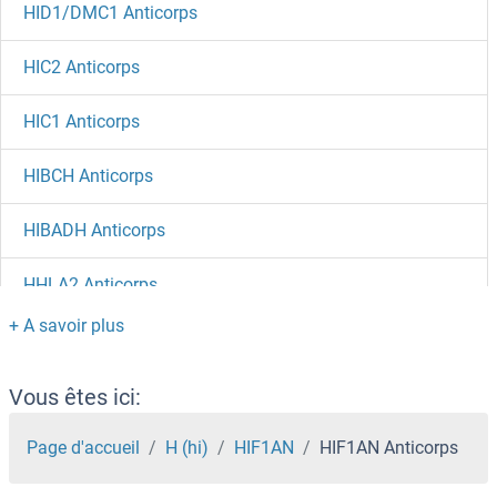
HID1/DMC1 Anticorps
HIC2 Anticorps
HIC1 Anticorps
HIBCH Anticorps
HIBADH Anticorps
HHLA2 Anticorps
HHIP Anticorps
HHEX Anticorps
Vous êtes ici:
HHAT Anticorps
Page d'accueil
H (hi)
HIF1AN
HIF1AN Anticorps