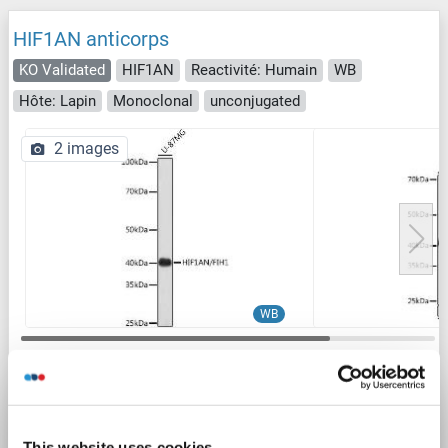
HIF1AN anticorps
KO Validated
HIF1AN
Reactivité: Humain
WB
Hôte: Lapin
Monoclonal
unconjugated
2 images
WB
N° du produit ABIN7267820
Fiche technique
Détails
This website uses cookies