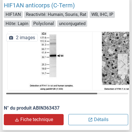
HIF1AN anticorps (C-Term)
HIF1AN
Reactivité: Humain, Souris, Rat
WB, IHC, IP
Hôte: Lapin
Polyclonal
unconjugated
2 images
N° du produit ABIN363437
Fiche technique
Détails