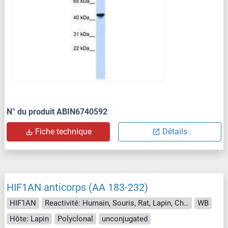
N° du produit ABIN6740592
Fiche technique
Détails
HIF1AN anticorps (AA 183-232)
HIF1AN
Reactivité: Humain, Souris, Rat, Lapin, Chien, Cheval, Boeuf (Vache), Cobaye, Poisson zèbre (Danio rerio), Porc, Singe, Poulet, Xenopus laevis, Roussette (Chauve-souris)
WB
Hôte: Lapin
Polyclonal
unconjugated