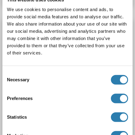
We use cookies to personalise content and ads, to
provide social media features and to analyse our traffic.
We also share information about your use of our site with
HIF1AN anticorps (C-Term)
our social media, advertising and analytics partners who
HIF1AN
Reactivité: Humain, Souris
WB
Hôte: Lapin
may combine it with other information that you’ve
Polyclonal
RB10747
unconjugated
provided to them or that they’ve collected from your use
of their services.
1 image
Consent
Necessary
Selection
Preferences
WB
Statistics
1 reference