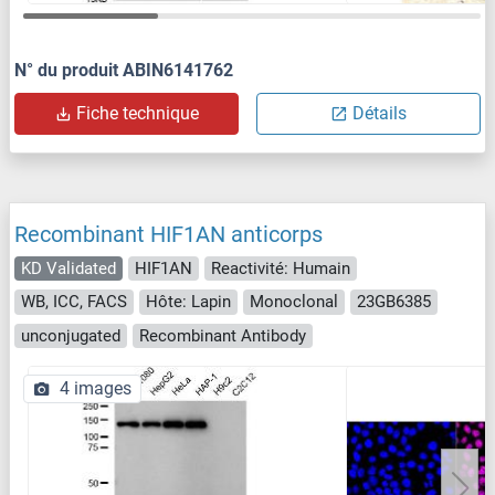
N° du produit ABIN6141762
Fiche technique
Détails
Recombinant HIF1AN anticorps
KD Validated
HIF1AN
Reactivité: Humain
WB, ICC, FACS
Hôte: Lapin
Monoclonal
23GB6385
unconjugated
Recombinant Antibody
4 images