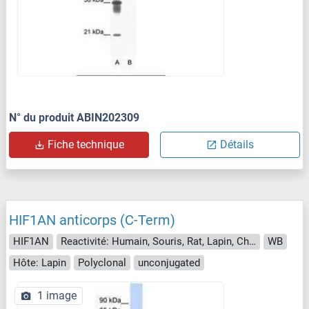
N° du produit ABIN202309
Fiche technique
Détails
HIF1AN anticorps (C-Term)
HIF1AN
Reactivité: Humain, Souris, Rat, Lapin, Chien, Cheval, Boeuf (Vache), Cobaye, Poisson zèbre (Danio rerio), Porc, Singe, Poulet, Xenopus laevis, Roussette (Chauve-souris)
WB
Hôte: Lapin
Polyclonal
unconjugated
1 image