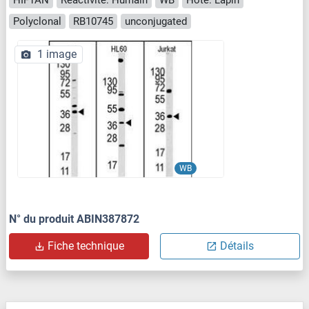
HIF1AN
Reactivité: Humain
WB
Hôte: Lapin
Polyclonal
RB10745
unconjugated
1 image
WB
N° du produit ABIN387872
Fiche technique
Détails