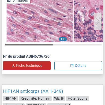
3 images
IHC
N° du produit ABIN6736726
Fiche technique
Détails
HIF1AN anticorps (AA 1-349)
HIF1AN
Reactivité: Humain
WB, IF
Hôte: Souris