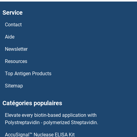
HGSNAT Anticorps
Service
HGS Anticorps
Contact
HGFA Anticorps
Aide
HGF Anticorps
Newsletter
Resources
HGD Anticorps
Top Antigen Products
HFE2 Anticorps
Sitemap
HFE Anticorps
Catégories populaires
HEYL Anticorps
Elevate every biotin-based application with
HEY2 Anticorps
Polystreptavidin - polymerized Streptavidin.
AccuSignal™ Nuclease ELISA Kit
HEY1 Anticorps