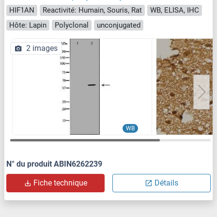
HIF1AN
Reactivité: Humain, Souris, Rat
WB, ELISA, IHC
Hôte: Lapin
Polyclonal
unconjugated
2 images
WB
N° du produit ABIN6262239
Fiche technique
Détails