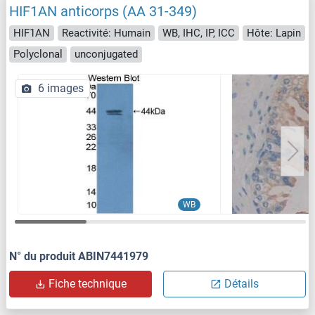
HIF1AN anticorps (AA 31-349)
HIF1AN
Reactivité: Humain
WB, IHC, IP, ICC
Hôte: Lapin
Polyclonal
unconjugated
6 images
WB
N° du produit ABIN7441979
Fiche technique
Détails