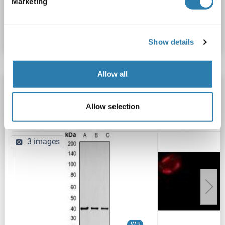
Marketing
N° du produit ABIN387873
Fiche technique
Détails
Show details
Allow all
HIF1AN anticorps
HIF1AN
Reactivité: Humain, Souris, Rat
WB, IF, IP
Allow selection
Hôte: Lapin
Polyclonal
unconjugated
3 images
WB